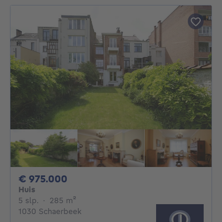
975000€
€ 975.000
Huis
5 slaapkamers
vierkante meters
5 slp.
·
285
m²
1030 Schaerbeek