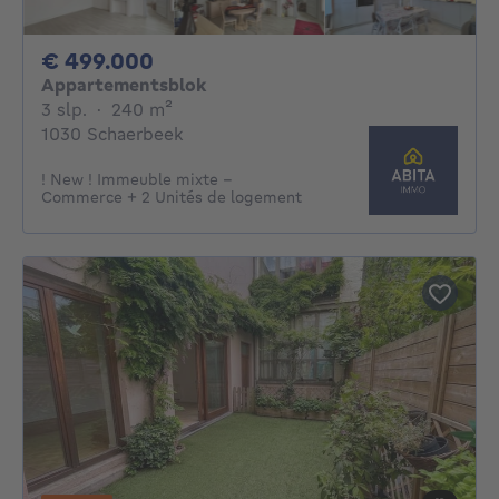
499000€
€ 499.000
Appartementsblok
3 slaapkamers
vierkante meters
3 slp.
·
240
m²
1030 Schaerbeek
! New ! Immeuble mixte -
Commerce + 2 Unités de logement