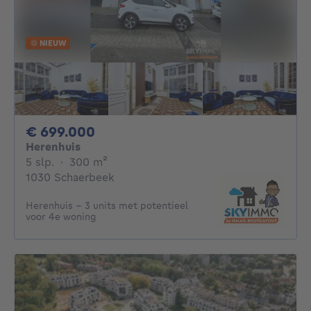
NIEUW
699000€
€ 699.000
Herenhuis
5 slaapkamers
vierkante meters
5 slp.
·
300
m²
1030 Schaerbeek
Herenhuis – 3 units met potentieel
voor 4e woning