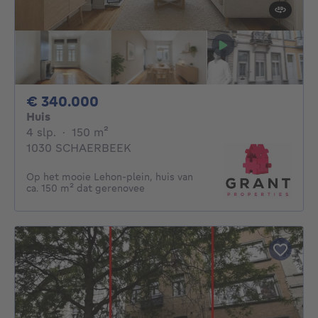
340000€
€ 340.000
Huis
4 slaapkamers
vierkante meters
4 slp.
·
150
m²
1030 SCHAERBEEK
Op het mooie Lehon-plein, huis van
ca. 150 m² dat gerenovee