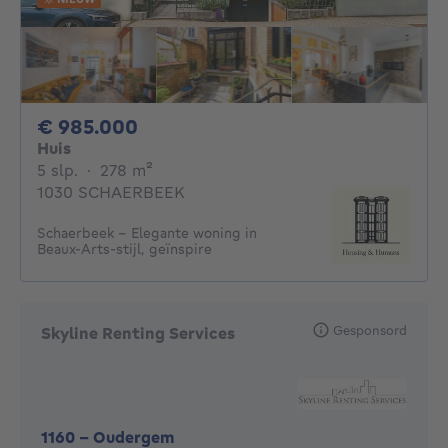
985000€
€ 985.000
Huis
5 slaapkamers
vierkante meters
5 slp.
·
278
m²
1030 SCHAERBEEK
Schaerbeek - Elegante woning in
Beaux-Arts-stijl, geïnspire
Gesponsord
Skyline Renting Services
1160
-
Oudergem