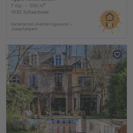
7 slaapkamers
vierkante meters
7 slp.
·
300
m²
1030 Schaerbeek
Karaktervol investeringspand –
Josaphatpark