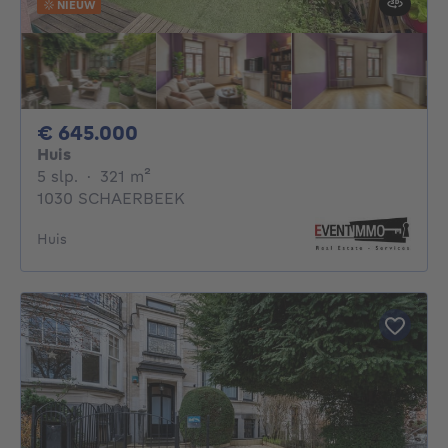
NIEUW
645000€
€ 645.000
Huis
5 slaapkamers
vierkante meters
5 slp.
·
321
m²
1030 SCHAERBEEK
Huis