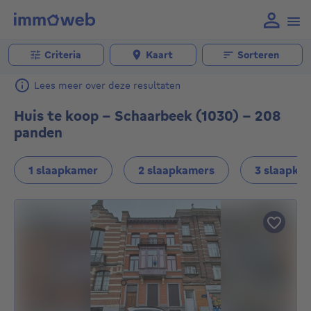
Criteria
Kaart
Sorteren
Lees meer over deze resultaten
Huis te koop - Schaarbeek (1030) - 208
panden
1 slaapkamer
2 slaapkamers
3 slaapka