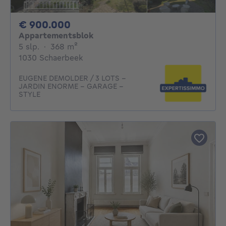
900000€
€ 900.000
Appartementsblok
5 slaapkamers
vierkante meters
5 slp.
·
368
m²
1030 Schaerbeek
EUGENE DEMOLDER / 3 LOTS -
JARDIN ENORME - GARAGE -
STYLE