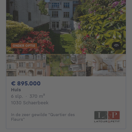
ONDER OPTIE
895000€
€ 895.000
Huis
6 slaapkamers
vierkante meters
6 slp.
·
370
m²
1030 Schaerbeek
In de zeer gewilde "Quartier des
Fleurs"