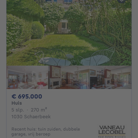
695000€
€ 695.000
Huis
5 slaapkamers
vierkante meters
5 slp.
·
270
m²
1030 Schaerbeek
Recent huis: tuin zuiden, dubbele
garage, vrij beroep