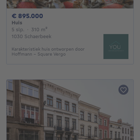
895000€
€ 895.000
Huis
5 slaapkamers
vierkante meters
5 slp.
·
310
m²
1030 Schaerbeek
Karakteristiek huis ontworpen door
Hoffmann – Square Vergo