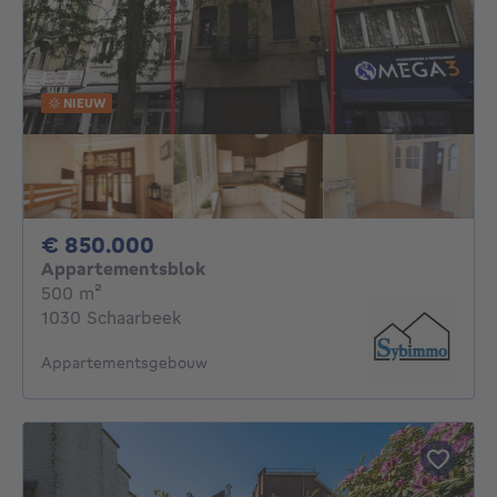
NIEUW
850000€
€ 850.000
Appartementsblok
vierkante meters
500
m²
1030 Schaarbeek
Appartementsgebouw