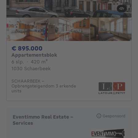
895000€
€ 895.000
Appartementsblok
6 slaapkamers
vierkante meters
6 slp.
·
420
m²
1030 Schaerbeek
SCHAARBEEK –
Opbrengsteigendom 3 erkende
units
Gesponsord
Eventimmo Real Estate -
Services