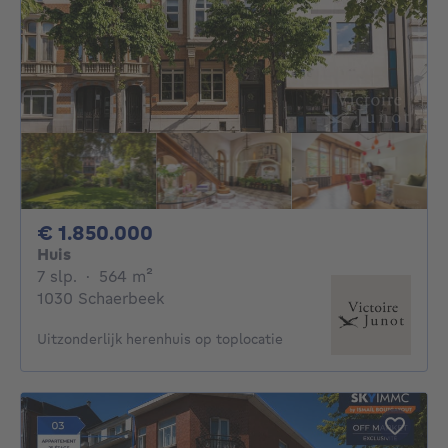
1850000€
€ 1.850.000
Huis
7 slaapkamers
vierkante meters
7 slp.
·
564
m²
1030 Schaerbeek
Uitzonderlijk herenhuis op toplocatie