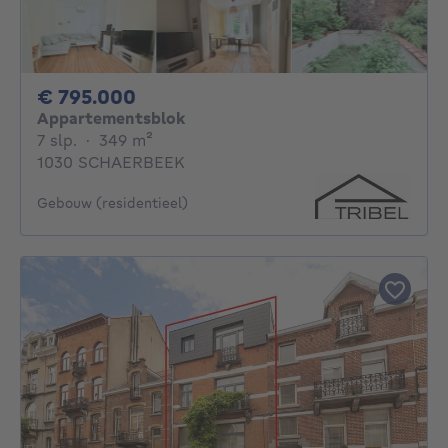
795000€
€ 795.000
Appartementsblok
7 slaapkamers
vierkante meters
7 slp.
·
349
m²
1030 SCHAERBEEK
Gebouw (residentieel)