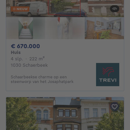
NIEUW
670000€
€ 670.000
Huis
4 slaapkamers
vierkante meters
4 slp.
·
222
m²
1030 Schaerbeek
Schaarbeekse charme op een
steenworp van het Josaphatpark