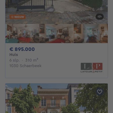
NIEUW
895000€
€ 895.000
Huis
6 slaapkamers
vierkante meters
6 slp.
·
310
m²
1030 Schaerbeek