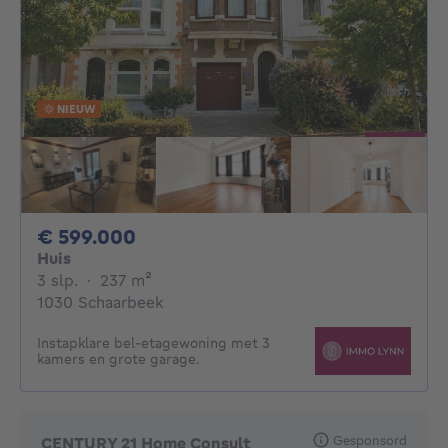
NIEUW
599000€
€ 599.000
Huis
3 slaapkamers
vierkante meters
3 slp.
·
237
m²
1030 Schaarbeek
Instapklare bel-etagewoning met 3
kamers en grote garage.
Gesponsord
CENTURY 21 Home Consult