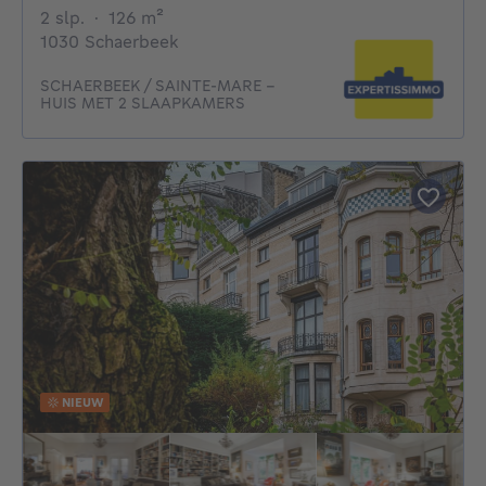
2 slaapkamers
vierkante meters
2 slp.
·
126
m²
1030 Schaerbeek
SCHAERBEEK / SAINTE-MARE -
HUIS MET 2 SLAAPKAMERS
NIEUW