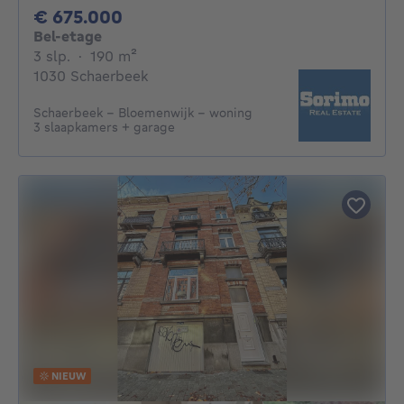
675000€
€ 675.000
Bel-etage
3 slaapkamers
vierkante meters
3 slp.
·
190
m²
1030 Schaerbeek
Schaerbeek - Bloemenwijk - woning
3 slaapkamers + garage
NIEUW