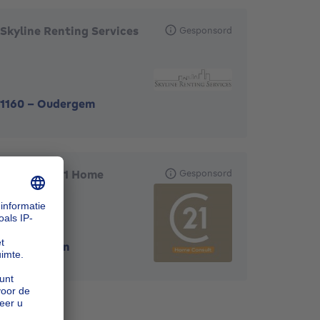
Skyline Renting Services
Gesponsord
1160
-
Oudergem
CENTURY 21 Home
Gesponsord
Consult
1130
-
Haren