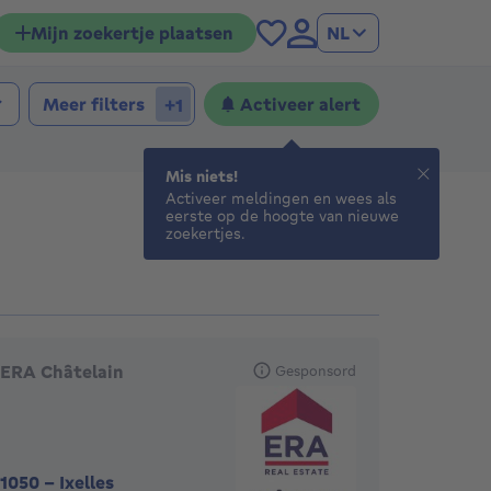
Mijn zoekertje plaatsen
NL
Meer filters
Activeer alert
+1
Mis niets!
Activeer meldingen en wees als
eerste op de hoogte van nieuwe
zoekertjes.
anbevolen agentschappen
ERA Châtelain
Gesponsord
1050
-
Ixelles