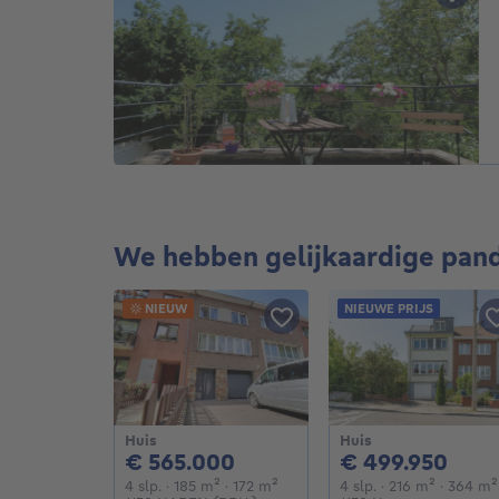
We hebben gelijkaardige pan
NIEUW
NIEUWE PRIJS
Huis
Huis
565000€
499
€ 565.000
€ 499.950
4 slaapkamers
vierkante meters
vierkante meters
4 slaapkamers
vierkant
4 slp.
· 185
m²
· 172
m²
4 slp.
· 216
m²
· 364
m²