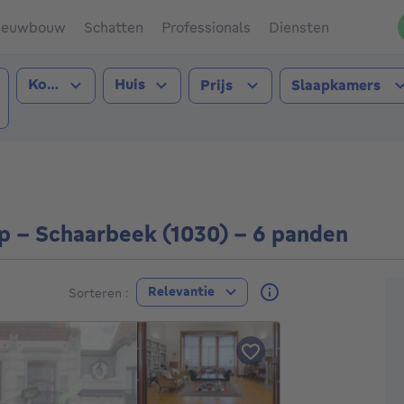
ieuwbouw
Schatten
Professionals
Diensten
Type transactie
Type pand
Kopen
Huis
Prijs
Slaapkamers
aarbeek (1030))
op - Schaarbeek (1030) - 6 panden
A
Relevantie
Sorteren :