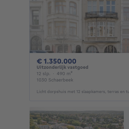
1350000€
€ 1.350.000
Uitzonderlijk vastgoed
12 slaapkamers
vierkante meters
12 slp.
·
490
m²
1030 Schaerbeek
Licht dorpshuis met 12 slaapkamers, terras en tu