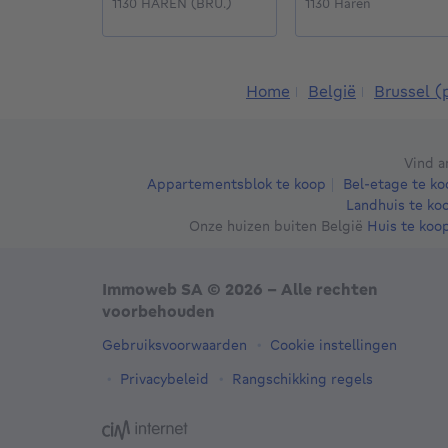
1130 HAREN (BRU.)
1130 Haren
Home
België
Brussel (
Vind a
Appartementsblok te koop
Bel-etage te ko
Landhuis te ko
Onze huizen buiten België
Huis te koop
Immoweb SA © 2026 - Alle rechten
voorbehouden
Gebruiksvoorwaarden
Cookie instellingen
Privacybeleid
Rangschikking regels