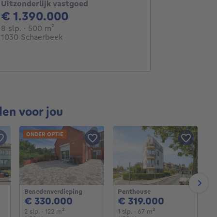
Uitzonderlijk vastgoed
1390000€
€ 1.390.000
8 slaapkamers
vierkante meters
8 slp.
· 500
m²
1030 Schaerbeek
den voor jou
ONDER OPTIE
Next
Benedenverdieping
Penthouse
H
950€
330000€
319000€
€ 330.000
€ 319.000
€
e meters
vierkante meters
2 slaapkamers
vierkante meters
1 slaapkamer
vierkante meters
2 slp.
· 122
m²
1 slp.
· 67
m²
4