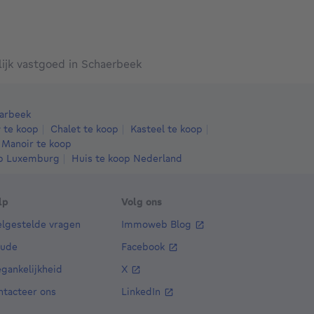
130 Bruxelles
1130 Haren
1130 Bruxell
ijk vastgoed in Schaerbeek
aarbeek
 te koop
Chalet te koop
Kasteel te koop
Manoir te koop
op Luxemburg
Huis te koop Nederland
lp
Volg ons
elgestelde vragen
Immoweb Blog
aude
Facebook
gankelijkheid
X
ntacteer ons
LinkedIn