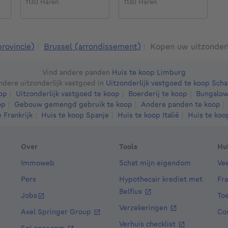
1130 Haren
1130 Haren
1
provincie)
Brussel (arrondissement)
Kopen uw uitzonderl
Vind andere panden
Huis te koop Limburg
ndere uitzonderlijk vastgoed in
Uitzonderlijk vastgoed te koop Sch
op
Uitzonderlijk vastgoed te koop
Boerderij te koop
Bungalow
op
Gebouw gemengd gebruik te koop
Andere panden te koop
 Frankrijk
Huis te koop Spanje
Huis te koop Italië
Huis te ko
Over
Tools
Hu
Immoweb
Schat mijn eigendom
Ve
Pers
Hypothecair krediet met
Fr
Belfius
Jobs
Toe
Verzekeringen
Axel Springer Group
Co
Verhuis checklist
SeLoger.com