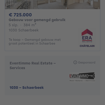
725000€
€ 725.000
Gebouw voor gemengd gebruik
5 slaapkamers
vierkante meters
5 slp.
·
384
m²
1030 Schaerbeek
Te koop – Gemengd gebouw met
groot potentieel in Schaarbee
Gesponsord
Eventimmo Real Estate -
Services
1030
-
Schaerbeek