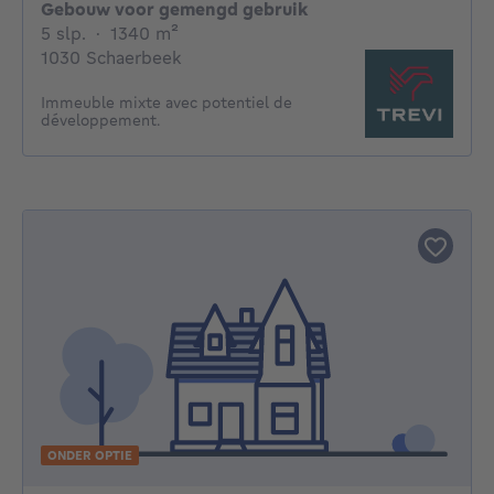
Gebouw voor gemengd gebruik
5 slaapkamers
vierkante meters
5 slp.
·
1340
m²
1030 Schaerbeek
Immeuble mixte avec potentiel de
développement.
ONDER OPTIE