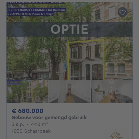
680000€
€ 680.000
Gebouw voor gemengd gebruik
3 slaapkamers
vierkante meters
3 slp.
·
440
m²
1030 Schaarbeek