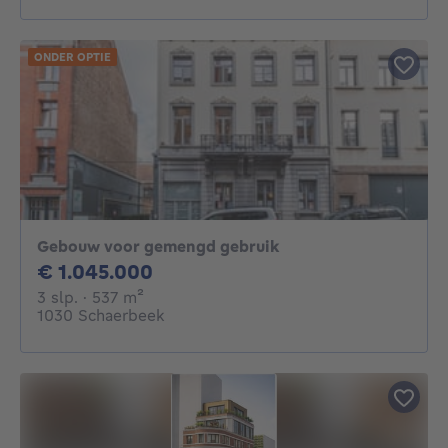
ONDER OPTIE
Gebouw voor gemengd gebruik
1045000€
€ 1.045.000
3 slaapkamers
vierkante meters
3 slp.
· 537
m²
1030 Schaerbeek