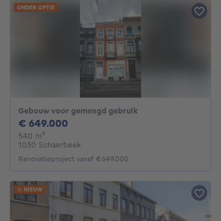
ONDER OPTIE
Gebouw voor gemengd gebruik
649000€
€ 649.000
vierkante meters
540
m²
1030 Schaerbeek
Renovatieproject vanaf €649.000
NIEUW