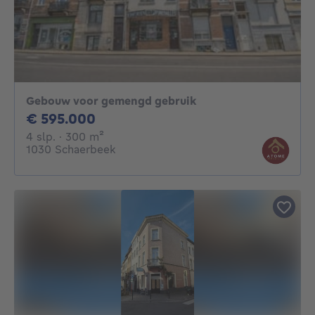
Gebouw voor gemengd gebruik
595000€
€ 595.000
4 slaapkamers
vierkante meters
4 slp.
· 300
m²
1030 Schaerbeek