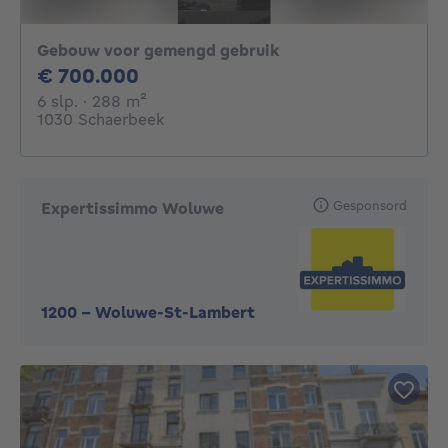
Gebouw voor gemengd gebruik
700000€
€ 700.000
6 slaapkamers
vierkante meters
6 slp.
· 288
m²
1030 Schaerbeek
Gesponsord
Expertissimmo Woluwe
1200
-
Woluwe-St-Lambert