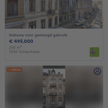
Gebouw voor gemengd gebruik
495000€
€ 495.000
vierkante meters
260
m²
1030 Schaerbeek
NIEUW