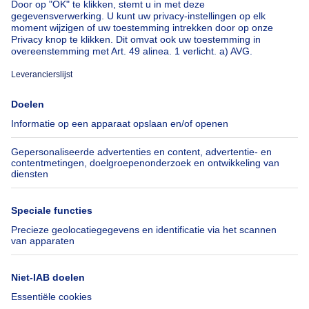
Huis te koop Luxemburg
Huis te koop Nederland
Over
Tools
Immoweb
Schat mijn eigendom
Pers
Hypothecair krediet met
Belfius
Jobs
Verzekeringen
Axel Springer Group
Verhuis checklist
SeLoger.com
Immowelt.de
Hulp
Volg ons
Veelgestelde vragen
Immoweb Blog
Fraude
Facebook
Toegankelijkheid
X