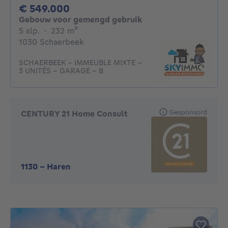
549000€
€ 549.000
Gebouw voor gemengd gebruik
5 slaapkamers
vierkante meters
5 slp.
·
232
m²
1030 Schaerbeek
SCHAERBEEK – IMMEUBLE MIXTE –
3 UNITÉS – GARAGE – B
Gesponsord
CENTURY 21 Home Consult
1130
-
Haren