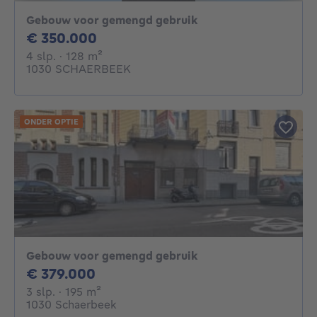
Gebouw voor gemengd gebruik
350000€
€ 350.000
4 slaapkamers
vierkante meters
4 slp.
· 128
m²
1030 SCHAERBEEK
ONDER OPTIE
Gebouw voor gemengd gebruik
379000€
€ 379.000
3 slaapkamers
vierkante meters
3 slp.
· 195
m²
1030 Schaerbeek