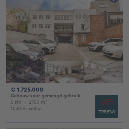
1725000€
€ 1.725.000
Gebouw voor gemengd gebruik
6 slaapkamers
vierkante meters
6 slp.
·
2700
m²
1030 Bruxelles