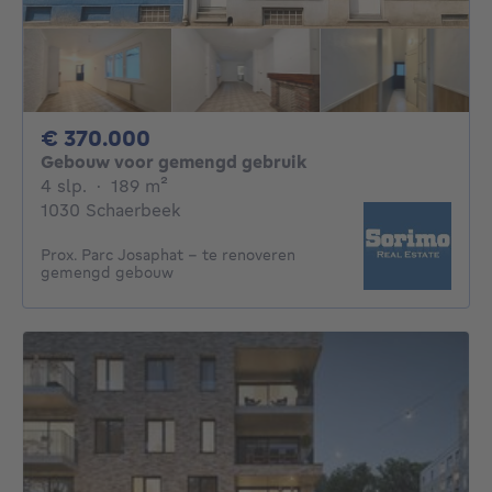
370000€
€ 370.000
Gebouw voor gemengd gebruik
4 slaapkamers
vierkante meters
4 slp.
·
189
m²
1030 Schaerbeek
Prox. Parc Josaphat - te renoveren
gemengd gebouw