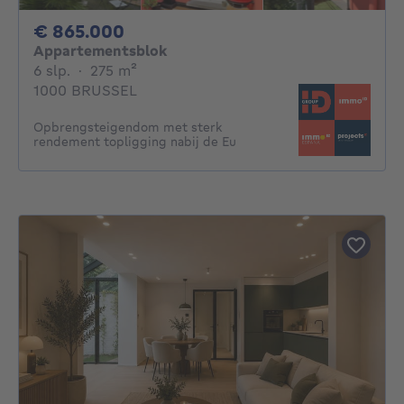
865000€
€ 865.000
Appartementsblok
6 slaapkamers
vierkante meters
6 slp.
·
275
m²
1000 BRUSSEL
Opbrengsteigendom met sterk
rendement topligging nabij de Eu