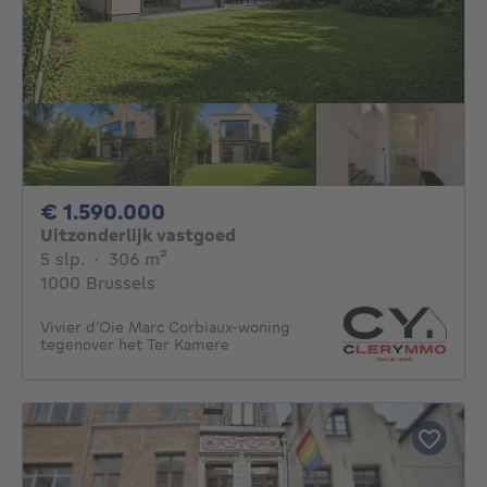
1590000€
€ 1.590.000
Uitzonderlijk vastgoed
5 slaapkamers
vierkante meters
5 slp.
·
306
m²
1000 Brussels
Vivier d’Oie Marc Corbiaux-woning
tegenover het Ter Kamere