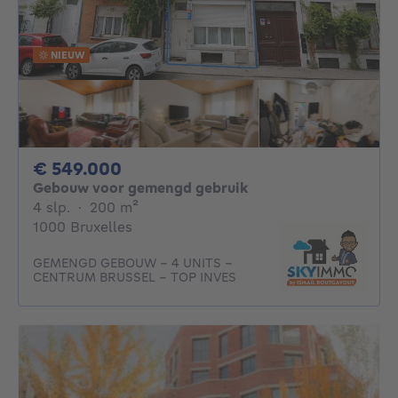
NIEUW
549000€
€ 549.000
Gebouw voor gemengd gebruik
4 slaapkamers
vierkante meters
4 slp.
·
200
m²
1000 Bruxelles
GEMENGD GEBOUW – 4 UNITS –
CENTRUM BRUSSEL – TOP INVES