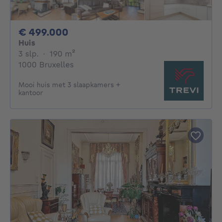
499000€
€ 499.000
Huis
3 slaapkamers
vierkante meters
3 slp.
·
190
m²
1000 Bruxelles
Mooi huis met 3 slaapkamers +
kantoor