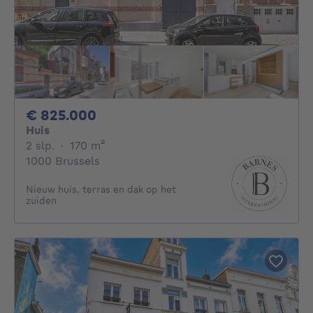
825000€
€ 825.000
Huis
2 slaapkamers
vierkante meters
2 slp.
·
170
m²
1000 Brussels
Nieuw huis, terras en dak op het
zuiden