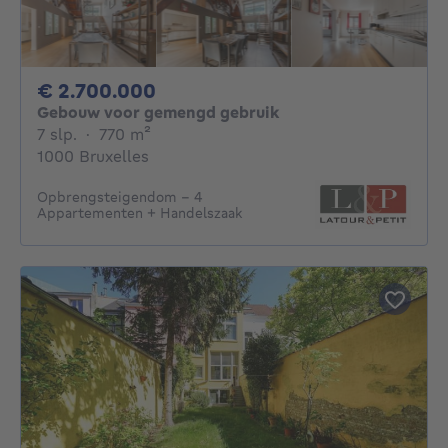
2700000€
€ 2.700.000
Gebouw voor gemengd gebruik
7 slaapkamers
vierkante meters
7 slp.
·
770
m²
1000 Bruxelles
Opbrengsteigendom – 4
Appartementen + Handelszaak