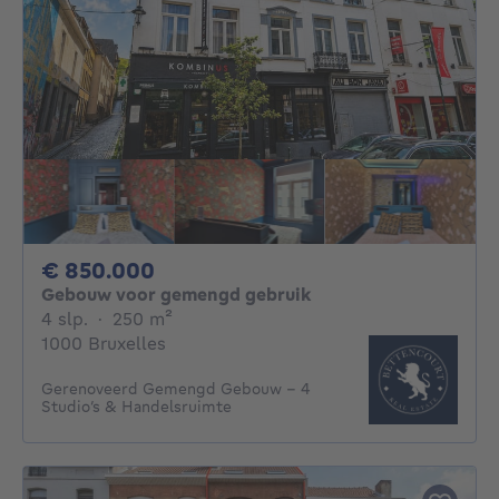
850000€
€ 850.000
Gebouw voor gemengd gebruik
4 slaapkamers
vierkante meters
4 slp.
·
250
m²
1000 Bruxelles
Gerenoveerd Gemengd Gebouw – 4
Studio’s & Handelsruimte