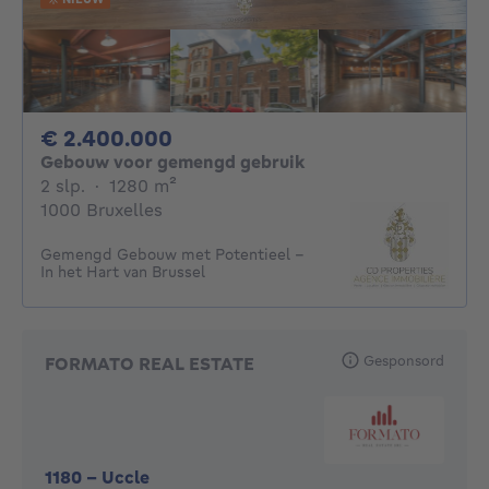
2400000€
€ 2.400.000
Gebouw voor gemengd gebruik
2 slaapkamers
vierkante meters
2 slp.
·
1280
m²
1000 Bruxelles
Gemengd Gebouw met Potentieel –
In het Hart van Brussel
Gesponsord
FORMATO REAL ESTATE
1180
-
Uccle