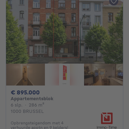
895000€
€ 895.000
Appartementsblok
6 slaapkamers
vierkante meters
6 slp.
·
286
m²
1000 BRUSSEL
Opbrengsteigendom met 4
verhuurde apptn en 9 kelders!