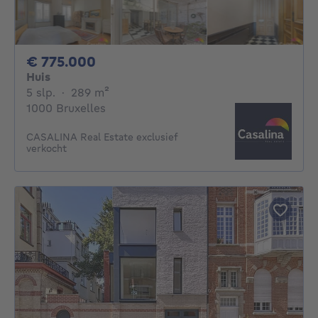
775000€
€ 775.000
Huis
5 slaapkamers
vierkante meters
5 slp.
·
289
m²
1000 Bruxelles
CASALINA Real Estate exclusief
verkocht