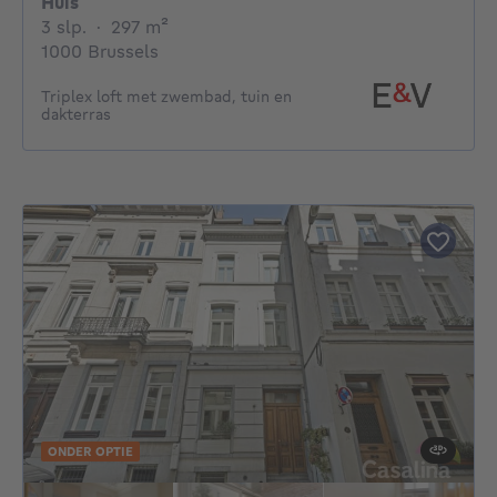
Huis
3 slaapkamers
vierkante meters
3 slp.
·
297
m²
1000 Brussels
Triplex loft met zwembad, tuin en
dakterras
ONDER OPTIE