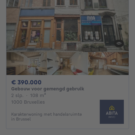
390000€
€ 390.000
Gebouw voor gemengd gebruik
2 slaapkamers
vierkante meters
2 slp.
·
108
m²
1000 Bruxelles
Karakterwoning met handelsruimte
in Brussel