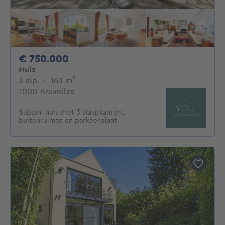
750000€
€ 750.000
Huis
3 slaapkamers
vierkante meters
3 slp.
·
163
m²
1000 Bruxelles
Sablon: huis met 3 slaapkamers,
buitenruimte en parkeerplaat