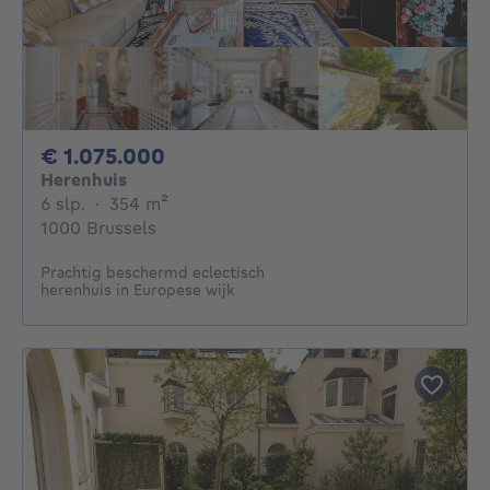
1075000€
€ 1.075.000
Herenhuis
6 slaapkamers
vierkante meters
6 slp.
·
354
m²
1000 Brussels
Prachtig beschermd eclectisch
herenhuis in Europese wijk