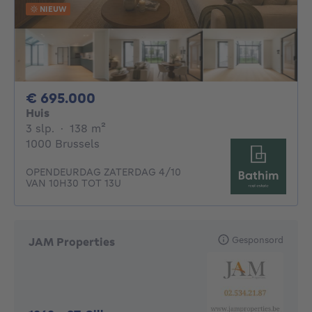
NIEUW
695000€
€ 695.000
Huis
3 slaapkamers
vierkante meters
3 slp.
·
138
m²
1000 Brussels
OPENDEURDAG ZATERDAG 4/10
VAN 10H30 TOT 13U
Gesponsord
JAM Properties