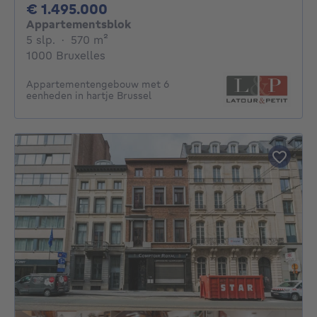
1495000€
€ 1.495.000
Appartementsblok
5 slaapkamers
vierkante meters
5 slp.
·
570
m²
1000 Bruxelles
Appartementengebouw met 6
eenheden in hartje Brussel