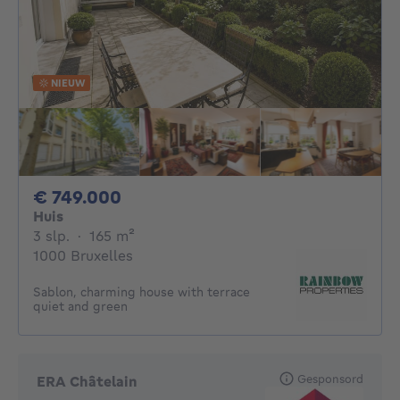
NIEUW
749000€
€ 749.000
Huis
3 slaapkamers
vierkante meters
3 slp.
·
165
m²
1000 Bruxelles
Sablon, charming house with terrace
quiet and green
Gesponsord
ERA Châtelain