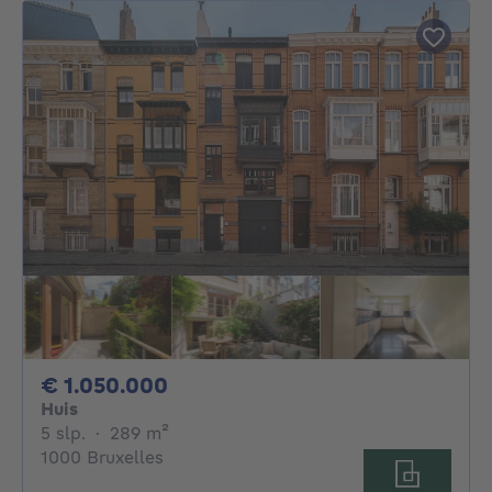
1050000€
€ 1.050.000
Huis
5 slaapkamers
vierkante meters
5 slp.
·
289
m²
1000 Bruxelles