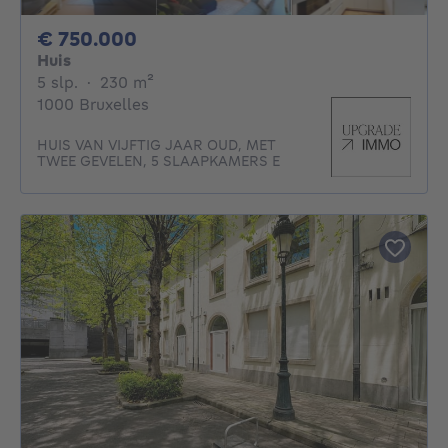
750000€
€ 750.000
Huis
5 slaapkamers
vierkante meters
5 slp.
·
230
m²
1000 Bruxelles
HUIS VAN VIJFTIG JAAR OUD, MET
TWEE GEVELEN, 5 SLAAPKAMERS E