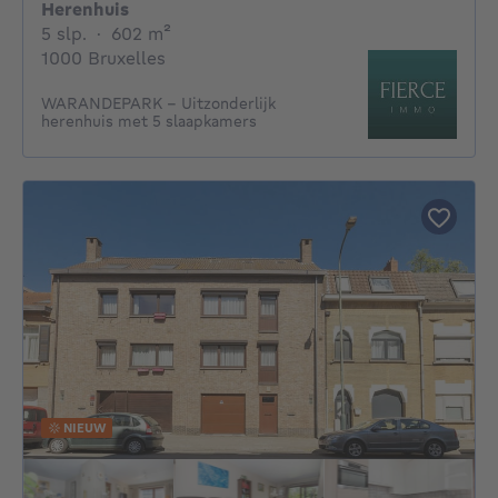
Herenhuis
5 slaapkamers
vierkante meters
5 slp.
·
602
m²
1000 Bruxelles
WARANDEPARK - Uitzonderlijk
herenhuis met 5 slaapkamers
NIEUW