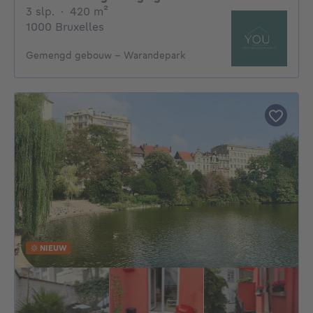
3 slaapkamers
vierkante meters
3 slp.
·
420
m²
1000 Bruxelles
Gemengd gebouw - Warandepark
NIEUW