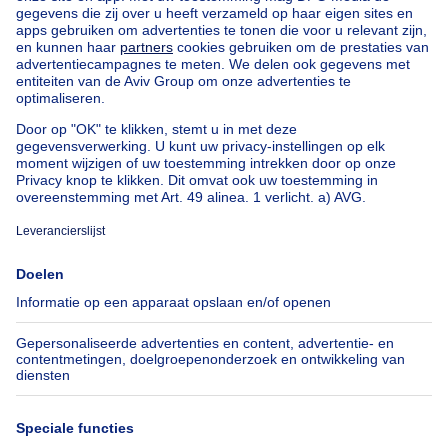
Uitzonderlijk vastgoed te koop
Boerderij te koop
Bungalow te koop
Chalet te koop
Kasteel te koop
Landhuis te koop
Gebouw gemengd gebruik te koop
Andere panden te koop
Manoir te koop
Onze huizen buiten België
Huis te koop Frankrijk
Huis te koop Spanje
Huis te koop Italië
Huis te koop Luxemburg
Huis te koop Nederland
Over
Tools
Immoweb
Schat mijn eigendom
Pers
Hypothecair krediet met
Belfius
Jobs
Verzekeringen
Axel Springer Group
Verhuis checklist
SeLoger.com
Immowelt.de