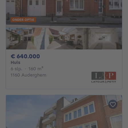
ONDER OPTIE
640000€
€ 640.000
Huis
6 slaapkamers
vierkante meters
6 slp.
·
160
m²
1160 Auderghem