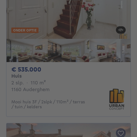
ONDER OPTIE
535000€
€ 535.000
Huis
2 slaapkamers
vierkante meters
2 slp.
·
110
m²
1160 Auderghem
Mooi huis 3F / 2slpk / 110m² / terras
/ tuin / kelders