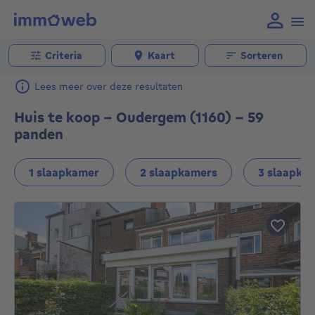
Criteria
Kaart
Sorteren
Lees meer over deze resultaten
Huis te koop - Oudergem (1160) - 59
panden
1 slaapkamer
2 slaapkamers
3 slaapka