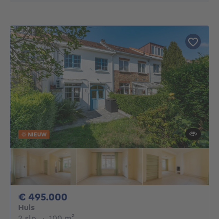
NIEUW
495000€
€ 495.000
Huis
2 slaapkamers
vierkante meters
2 slp.
·
100
m²