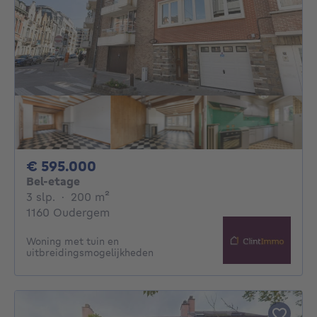
595000€
€ 595.000
Bel-etage
3 slaapkamers
vierkante meters
3 slp.
·
200
m²
1160 Oudergem
Woning met tuin en
uitbreidingsmogelijkheden