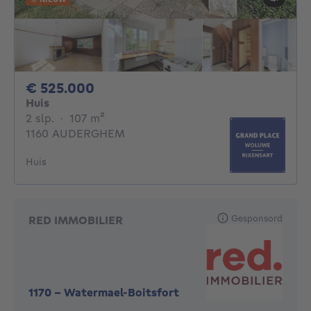
525000€
€ 525.000
Huis
2 slaapkamers
vierkante meters
2 slp.
·
107
m²
1160 AUDERGHEM
Huis
Gesponsord
RED IMMOBILIER
1170
-
Watermael-Boitsfort