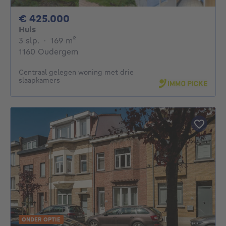
425000€
€ 425.000
Huis
3 slaapkamers
vierkante meters
3 slp.
·
169
m²
1160 Oudergem
Centraal gelegen woning met drie
slaapkamers
ONDER OPTIE