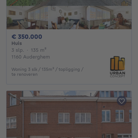
350000€
€ 350.000
Huis
3 slaapkamers
vierkante meters
3 slp.
·
135
m²
1160 Auderghem
Woning 3 slk / 135m² / topligging /
te renoveren