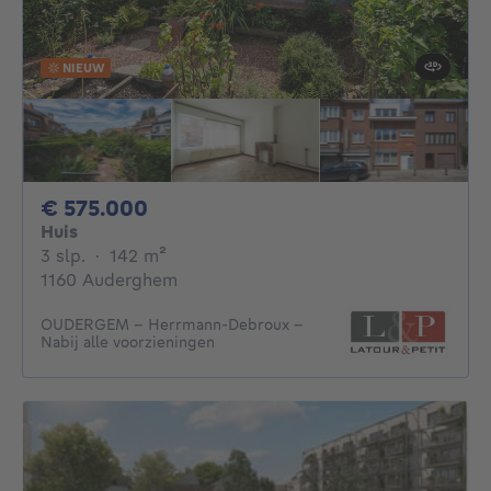
NIEUW
575000€
€ 575.000
Huis
3 slaapkamers
vierkante meters
3 slp.
·
142
m²
1160 Auderghem
OUDERGEM – Herrmann-Debroux –
Nabij alle voorzieningen