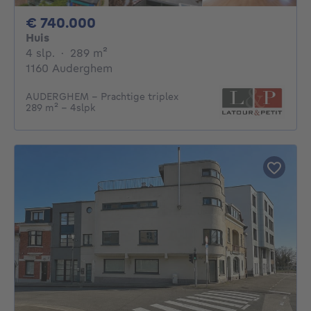
740000€
€ 740.000
Huis
4 slaapkamers
vierkante meters
4 slp.
·
289
m²
1160 Auderghem
AUDERGHEM – Prachtige triplex
289 m² – 4slpk