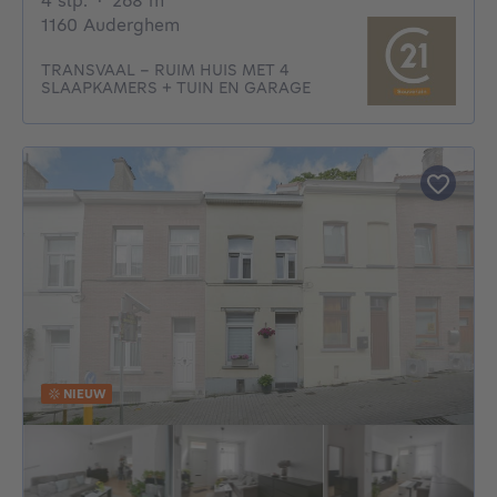
4 slp.
·
268
m²
1160 Auderghem
TRANSVAAL – RUIM HUIS MET 4
SLAAPKAMERS + TUIN EN GARAGE
NIEUW