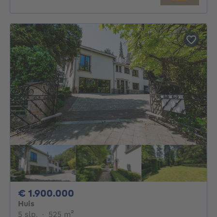
1900000€
€ 1.900.000
Huis
5 slaapkamers
vierkante meters
5 slp.
·
525
m²