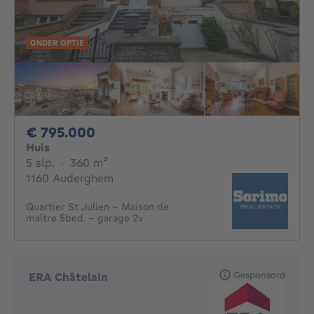
ONDER OPTIE
795000€
€ 795.000
Huis
5 slaapkamers
vierkante meters
5 slp.
·
360
m²
1160 Auderghem
Quartier St Julien - Maison de
maître 5bed. - garage 2v
Gesponsord
ERA Châtelain