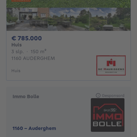
785000€
€ 785.000
Huis
3 slaapkamers
vierkante meters
3 slp.
·
150
m²
1160 AUDERGHEM
Huis
Gesponsord
Immo Bolle
1160
-
Auderghem