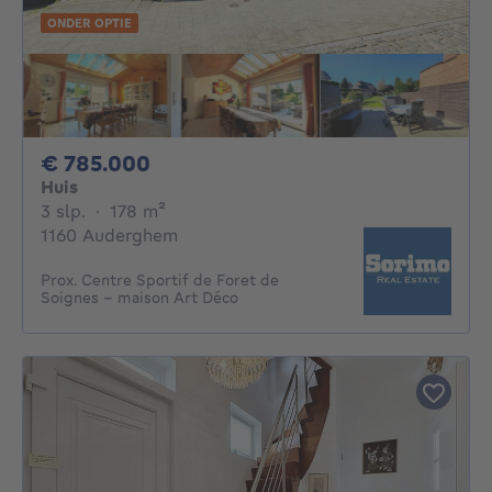
ONDER OPTIE
785000€
€ 785.000
Huis
3 slaapkamers
vierkante meters
3 slp.
·
178
m²
1160 Auderghem
Prox. Centre Sportif de Foret de
Soignes - maison Art Déco