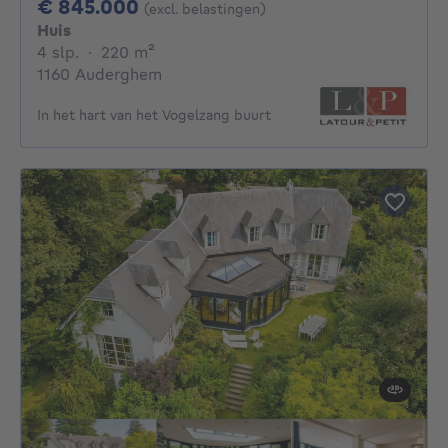
845000€
€ 845.000
(excl. belastingen)
Huis
4 slaapkamers
vierkante meters
4 slp.
·
220
m²
1160 Auderghem
In het hart van het Vogelzang buurt