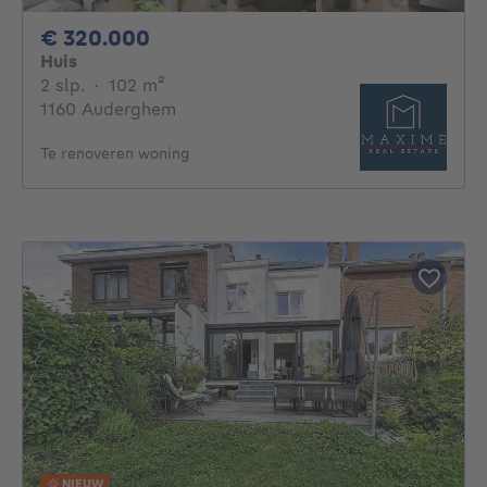
320000€
€ 320.000
Huis
2 slaapkamers
vierkante meters
2 slp.
·
102
m²
1160 Auderghem
Te renoveren woning
NIEUW