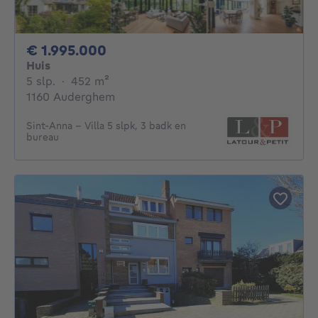
1995000€
€ 1.995.000
Huis
5 slaapkamers
vierkante meters
5 slp.
·
452
m²
1160 Auderghem
Sint-Anna - Villa 5 slpk, 3 badk en
bureau