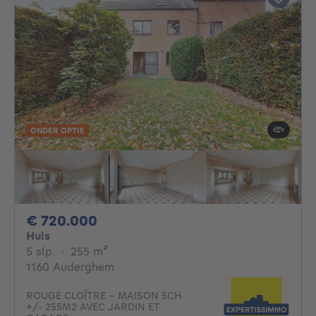
ONDER OPTIE
720000€
€ 720.000
Huis
5 slaapkamers
vierkante meters
5 slp.
·
255
m²
1160 Auderghem
ROUGE CLOÎTRE - MAISON 5CH
+/- 255M2 AVEC JARDIN ET