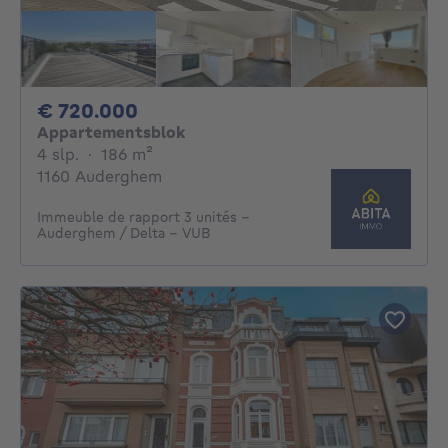
720000€
€ 720.000
Appartementsblok
4 slaapkamers
vierkante meters
4 slp.
·
186
m²
1160 Auderghem
Immeuble de rapport 3 unités –
Auderghem / Delta – VUB