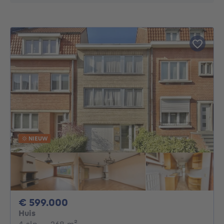
NIEUW
599000€
€ 599.000
Huis
4 slaapkamers
vierkante meters