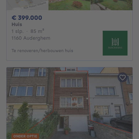
399000€
€ 399.000
Huis
1 slaapkamer
vierkante meters
1 slp.
·
85
m²
1160 Auderghem
Te renoveren/herbouwen huis
ONDER OPTIE