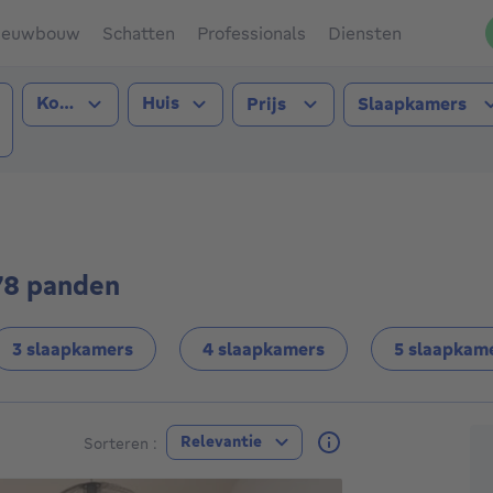
ieuwbouw
Schatten
Professionals
Diensten
Type transactie
Type pand
Kopen
Huis
Prijs
Slaapkamers
t (1190))
 78 panden
3 slaapkamers
4 slaapkamers
5 slaapkam
A
Relevantie
Sorteren :