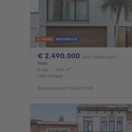
NIEUW
NIEUWBOUW
2490000€
€ 2.490.000
(excl. belastingen)
Huis
5 slaapkamers
vierkante meters
5 slp.
·
467
m²
1190 Forest
Brugmannplein NIEUW HUIS