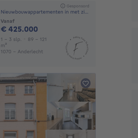
Gesponsord
Nieuwbouwappartementen in met zicht op het kanaal in Brussel
Vanaf
425000€
€ 425.000
1 - 3 Slaapkamers
1 - 3 slp.
89 - 121
vierkante meters
m²
1070 - Anderlecht