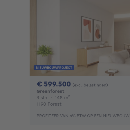
NIEUWBOUWPROJECT
599500€
€ 599.500
(excl. belastingen)
Greenforest
3 slaapkamers
vierkante meters
3 slp.
·
148
m²
1190 Forest
PROFITEER VAN 6% BTW OP EEN NIEUWBOUW