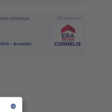
ERA CORNELIS
Gesponsord
1070
-
Bruxelles