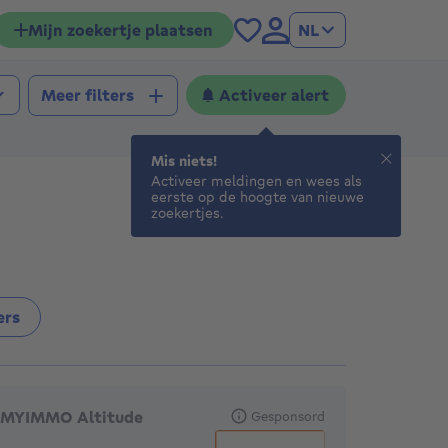
Mijn zoekertje plaatsen
NL
Activeer alert
Meer filters
Mis niets!
Activeer meldingen en wees als
eerste op de hoogte van nieuwe
zoekertjes.
ers
anbevolen agentschappen
MYIMMO Altitude
Gesponsord