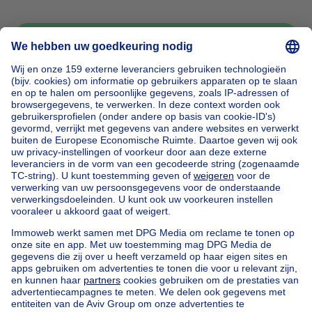
Bericht sturen
Home
België
Brussel (provincie)
Brussel (arrondissement)
Kopen uw huis in Forest
Onze huizen buiten België
Huis te koop Frankrijk
Huis te koop Spanje
Huis te koop Italië
Huis te koop Luxemburg
Huis te koop Nederland
Goedkoop vastgoed
Goedkoop huis te koop
Goedkope appartementen te huur
Onze huurwoningen met slaapkamers
Appartement te koop met 3 slaapkamers Oostende