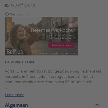
vierkante meters
120
m²
grond
Gesponsord
HUIS MET TUIN
Vorst, Dierenriemstraat 23: gezinswoning momenteel
verdeeld in 4 eenheden (te regulariseren). In het
semi-souterrain grote studio van 55 m² met tuin
(31,50m²), verwarming d.m.v. convector op gas.
...
Begane grond appartement: 1 slaapkamer van 60 m²
lees meer
met terras (3,5m²), verwarming met convector op
gas. 1e appartement: 1 slaapkamer van 68 m² met
Algemeen