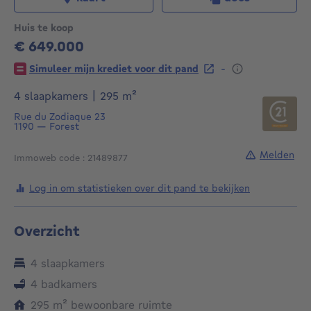
Huis te koop
€ 649.000
649000€
-
Simuleer mijn krediet voor dit pand
vierkante meters
4 slaapkamers
|
295
m²
Rue du Zodiaque 23
1190
—
Forest
Melden
Immoweb code : 21489877
Log in om statistieken over dit pand te bekijken
Overzicht
4 slaapkamers
4 badkamers
vierkante meters
295
m²
bewoonbare ruimte