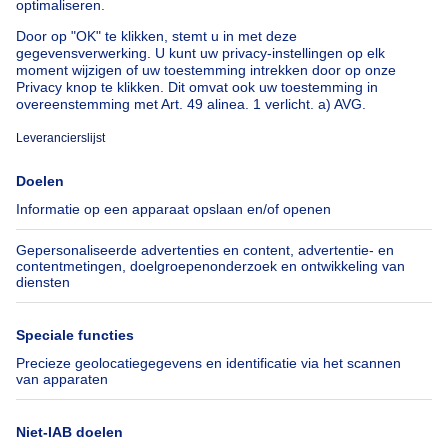
Huis te koop met 3 slaapkamers Stene
Huis te koop met 3 slaapkamers Deurne
Over
Tools
Immoweb
Schat mijn eigendom
Pers
Hypothecair krediet met
Belfius
Jobs
Verzekeringen
Axel Springer Group
Verhuis checklist
SeLoger.com
Immowelt.de
Hulp
Volg ons
Veelgestelde vragen
Immoweb Blog
Fraude
Facebook