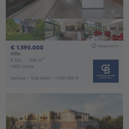
Gesponsord
1590000€
€ 1.590.000
Villa
5 slaapkamers
vierkante meters
5 slp.
·
306
m²
1180 Uccle
Verkoop - Villa Ukkel - 1 590 000 €