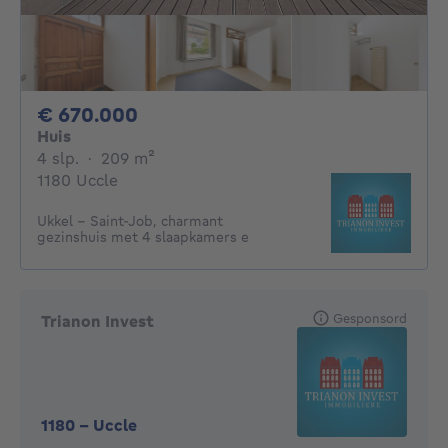
670000€
€ 670.000
Huis
4 slaapkamers
vierkante meters
4 slp.
·
209
m²
1180 Uccle
Ukkel – Saint-Job, charmant
gezinshuis met 4 slaapkamers e
Gesponsord
Trianon Invest
1180
-
Uccle