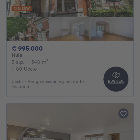
NIEUW
995000€
€ 995.000
Huis
5 slaapkamers
vierkante meters
5 slp.
·
340
m²
1180 Uccle
Uccle - Eengezinswoning om op te
knappen