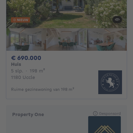
NIEUW
690000€
€ 690.000
Huis
5 slaapkamers
vierkante meters
5 slp.
·
198
m²
1180 Uccle
Ruime gezinswoning van 198 m²
Gesponsord
Property One