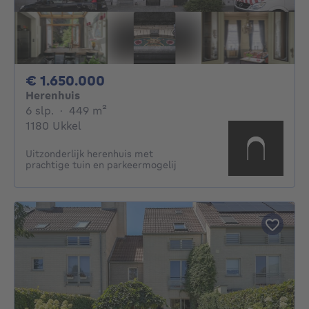
1650000€
€ 1.650.000
Herenhuis
6 slaapkamers
vierkante meters
6 slp.
·
449
m²
1180 Ukkel
Uitzonderlijk herenhuis met
prachtige tuin en parkeermogelij