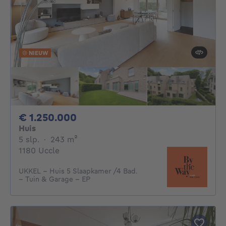
NIEUW
1250000€
€ 1.250.000
Huis
5 slaapkamers
vierkante meters
5 slp.
·
243
m²
1180 Uccle
UKKEL – Huis 5 Slaapkamer /4 Bad.
– Tuin & Garage – EP