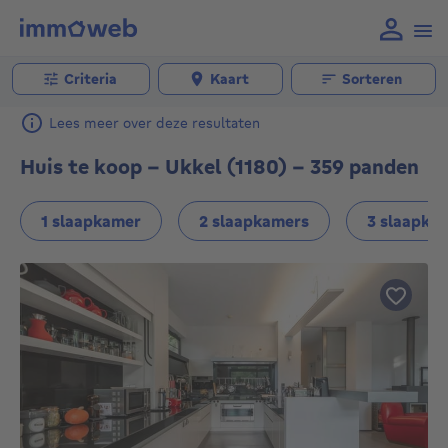
Criteria
Kaart
Sorteren
Lees meer over deze resultaten
Huis te koop - Ukkel (1180) - 359 panden
1 slaapkamer
2 slaapkamers
3 slaapka