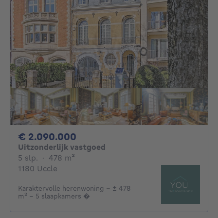
2090000€
€ 2.090.000
Uitzonderlijk vastgoed
5 slaapkamers
vierkante meters
5 slp.
·
478
m²
1180 Uccle
Karaktervolle herenwoning – ± 478
m² – 5 slaapkamers �