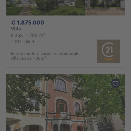
1875000€
€ 1.875.000
Villa
8 slaapkamers
vierkante meters
8 slp.
·
700
m²
1180 Ukkel
Een te moderniseren architecturale
villa van ca. 700m²