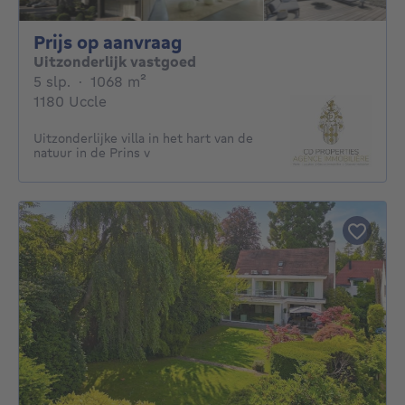
Prijs op aanvraag
Prijs op aanvraag
Uitzonderlijk vastgoed
5 slaapkamers
vierkante meters
5 slp.
·
1068
m²
1180 Uccle
Uitzonderlijke villa in het hart van de
natuur in de Prins v