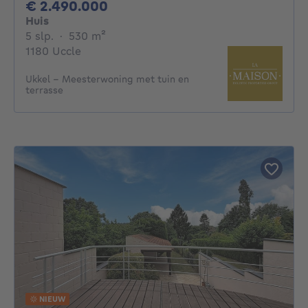
2490000€
€ 2.490.000
Huis
5 slaapkamers
vierkante meters
5 slp.
·
530
m²
1180 Uccle
Ukkel – Meesterwoning met tuin en
terrasse
NIEUW