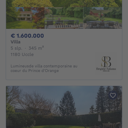
1600000€
€ 1.600.000
Villa
5 slaapkamers
vierkante meters
5 slp.
·
345
m²
1180 Uccle
Lumineusde villa contemporaine au
coeur du Prince d'Orange