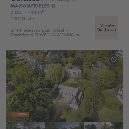
MAISON FIDELES 12
2 slaapkamers
vierkante meters
2 slp.
·
144
m²
1180 Uccle
Sint-Pietersvoorplein, Ukkel –
Prachtige NIEUWBOUWWONING m
NIEUW