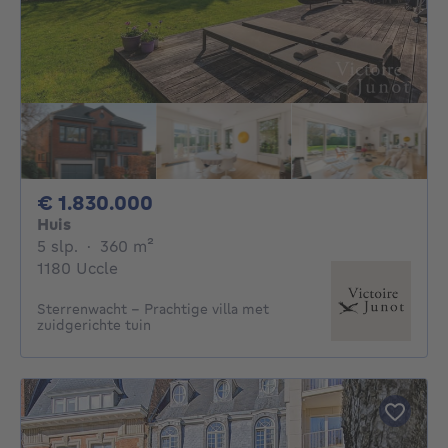
1830000€
€ 1.830.000
Huis
5 slaapkamers
vierkante meters
5 slp.
·
360
m²
1180 Uccle
Sterrenwacht – Prachtige villa met
zuidgerichte tuin