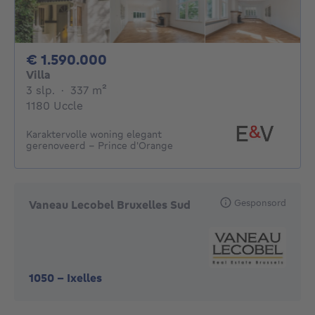
1590000€
€ 1.590.000
Villa
3 slaapkamers
vierkante meters
3 slp.
·
337
m²
1180 Uccle
Karaktervolle woning elegant
gerenoveerd - Prince d'Orange
Gesponsord
Vaneau Lecobel Bruxelles Sud
1050
-
Ixelles