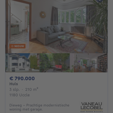
NIEUW
790000€
€ 790.000
Huis
3 slaapkamers
vierkante meters
3 slp.
·
210
m²
1180 Uccle
Dieweg – Prachtige modernistische
woning met garage.