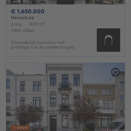
1650000€
€ 1.650.000
Herenhuis
6 slaapkamers
vierkante meters
6 slp.
·
449
m²
1180 Ukkel
Uitzonderlijk herenhuis met
prachtige tuin en parkeermogelij
NIEUW