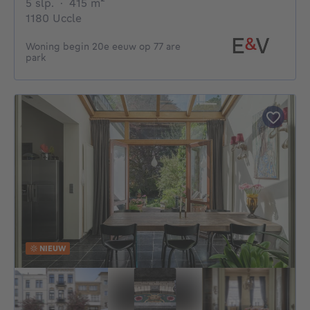
5 slaapkamers
vierkante meters
5 slp.
·
415
m²
1180 Uccle
Woning begin 20e eeuw op 77 are
park
NIEUW