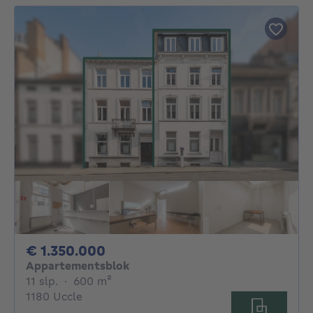
1350000€
€ 1.350.000
Appartementsblok
11 slaapkamers
vierkante meters
11 slp.
·
600
m²
1180 Uccle