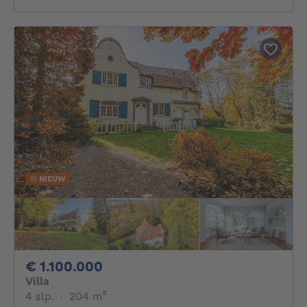
NIEUW
1100000€
€ 1.100.000
Villa
4 slaapkamers
vierkante meters
4 slp.
·
204
m²