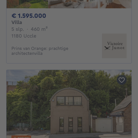
1595000€
€ 1.595.000
Villa
5 slaapkamers
vierkante meters
5 slp.
·
460
m²
1180 Uccle
Prins van Orange: prachtige
architectenvilla