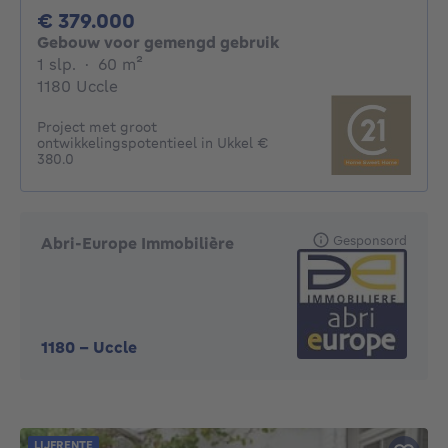
379000€
€ 379.000
Gebouw voor gemengd gebruik
1 slaapkamer
vierkante meters
1 slp.
·
60
m²
1180 Uccle
Project met groot
ontwikkelingspotentieel in Ukkel €
380.0
Gesponsord
Abri-Europe Immobilière
1180
-
Uccle
LIJFRENTE