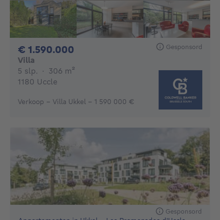
Gesponsord
1590000€
€ 1.590.000
Villa
5 slaapkamers
vierkante meters
5 slp.
·
306
m²
1180 Uccle
Verkoop - Villa Ukkel - 1 590 000 €
Gesponsord