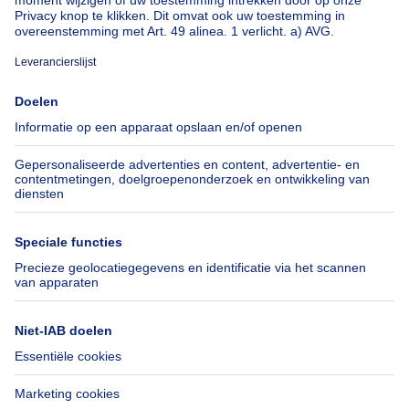
Over
Tools
Immoweb
Schat mijn eigendom
Pers
Hypothecair krediet met
Belfius
Jobs
Verzekeringen
Axel Springer Group
Verhuis checklist
SeLoger.com
Immowelt.de
Hulp
Volg ons
Veelgestelde vragen
Immoweb Blog
Fraude
Facebook
Toegankelijkheid
X
Contacteer ons
LinkedIn