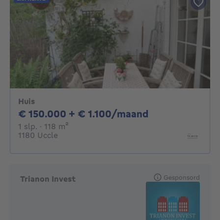
Huis
150000€ + 110
€ 150.000 + € 1.100/maand
1 slaapkamer
vierkante meters
1 slp.
· 118
m²
1180 Uccle
Gesponsord
Trianon Invest