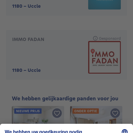
1180
-
Uccle
Gesponsord
IMMO FADAN
1180
-
Uccle
We hebben gelijkaardige panden voor jou
NIEUWE PRIJS
ONDER OPTIE