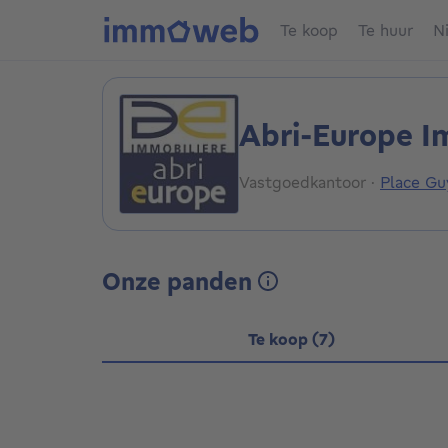
Te koop
Te huur
N
Abri-Europe I
Vastgoedkantoor
·
Place Gu
Onze panden
Te koop (7)