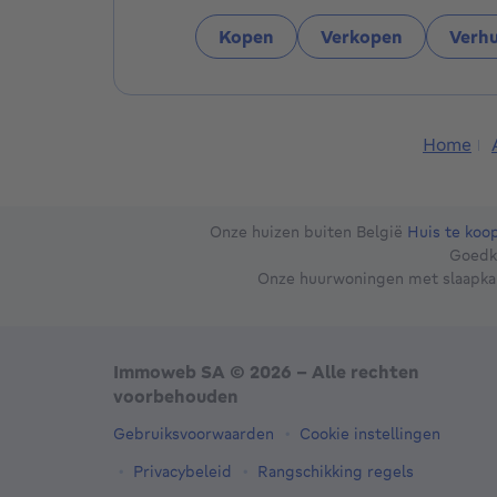
- UNE AGENCE A VOTRE SERVICE 365 JOU
Kopen
Verkopen
Verh
*offre soumise à conditions
Home
Onze huizen buiten België
Huis te koop
Goedk
Onze huurwoningen met slaapk
Immoweb SA © 2026 - Alle rechten
voorbehouden
Gebruiksvoorwaarden
Cookie instellingen
Privacybeleid
Rangschikking regels