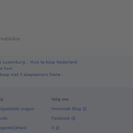
mobilière
op Luxemburg
Huis te koop Nederland
e huur
 koop met 3 slaapkamers Stene
lp
Volg ons
elgestelde vragen
Immoweb Blog
aude
Facebook
gankelijkheid
X