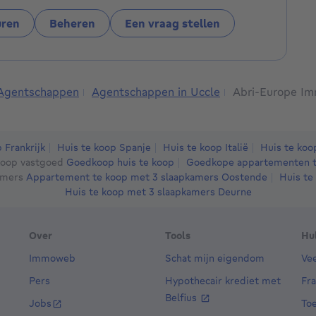
RS/AN
uren
Beheren
Een vraag stellen
Agentschappen
Agentschappen in Uccle
Abri-Europe Im
 Frankrijk
Huis te koop Spanje
Huis te koop Italië
Huis te ko
oop vastgoed
Goedkoop huis te koop
Goedkope appartementen t
amers
Appartement te koop met 3 slaapkamers Oostende
Huis te
Huis te koop met 3 slaapkamers Deurne
Over
Tools
Hu
Immoweb
Schat mijn eigendom
Ve
Pers
Hypothecair krediet met
Fr
Belfius
Jobs
Toe