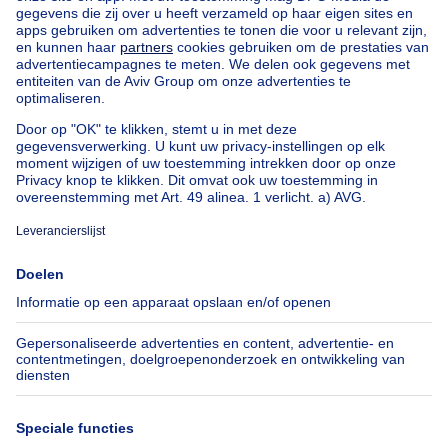
Uitzonderlijk vastgoed te koop
Boerderij te koop
Bungalow te koop
Chalet te koop
Kasteel te koop
Landhuis te koop
Gebouw gemengd gebruik te koop
Andere panden te koop
Manoir te koop
Onze huizen buiten België
Huis te koop Frankrijk
Huis te koop Spanje
Huis te koop Italië
Huis te koop Luxemburg
Huis te koop Nederland
Over
Tools
Immoweb
Schat mijn eigendom
Pers
Hypothecair krediet met
Belfius
Jobs
Verzekeringen
Axel Springer Group
Verhuis checklist
SeLoger.com
Immowelt.de