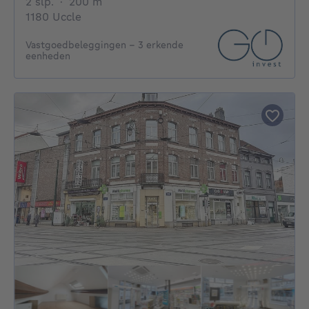
2 slaapkamers
vierkante meters
2 slp.
·
200
m²
1180 Uccle
Vastgoedbeleggingen - 3 erkende
eenheden