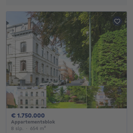
1750000€
€ 1.750.000
Appartementsblok
8 slaapkamers
vierkante meters
8 slp.
·
654
m²