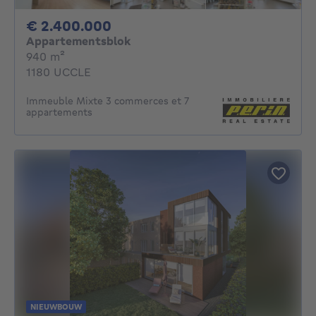
2400000€
€ 2.400.000
Appartementsblok
vierkante meters
940
m²
1180 UCCLE
Immeuble Mixte 3 commerces et 7
appartements
NIEUWBOUW