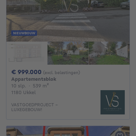
NIEUWBOUW
999000€
€ 999.000
(excl. belastingen)
Appartementsblok
10 slaapkamers
vierkante meters
10 slp.
·
539
m²
1180 Ukkel
VASTGOEDPROJECT –
LUXEGEBOUW!