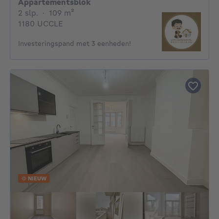
Appartementsblok
2 slaapkamers
vierkante meters
2 slp.
·
109
m²
1180 UCCLE
Investeringspand met 3 eenheden!
NIEUW