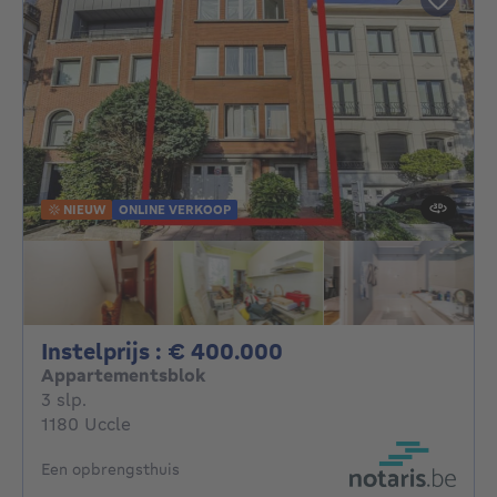
NIEUW
ONLINE VERKOOP
Instelprijs : 40000
Instelprijs : € 400.000
Appartementsblok
3 slaapkamers
3 slp.
1180 Uccle
Een opbrengsthuis