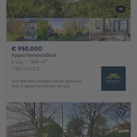
950000€
€ 950.000
Appartementsblok
6 slaapkamers
vierkante meters
6 slp.
·
345
m²
1180 UCCLE
Schitterend karakteristiek gebouw
met 3 appartementen en gar