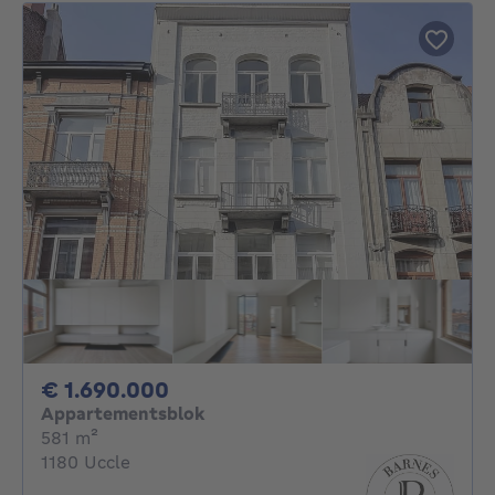
1690000€
€ 1.690.000
Appartementsblok
vierkante meters
581
m²
1180 Uccle