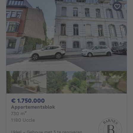
1750000€
€ 1.750.000
Appartementsblok
vierkante meters
730
m²
1180 Uccle
Ukkel - Gebouw met 3 te renoveren