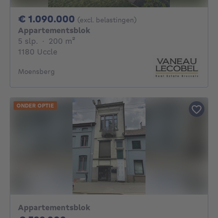
1090000€
€ 1.090.000
(excl. belastingen)
Appartementsblok
5 slaapkamers
vierkante meters
5 slp.
·
200
m²
1180 Uccle
Moensberg
ONDER OPTIE
Appartementsblok