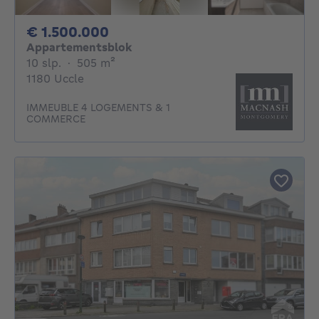
1500000€
€ 1.500.000
Appartementsblok
10 slaapkamers
vierkante meters
10 slp.
·
505
m²
1180 Uccle
IMMEUBLE 4 LOGEMENTS & 1
COMMERCE