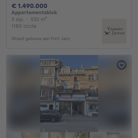
1490000€
€ 1.490.000
Appartementsblok
3 slaapkamers
vierkante meters
3 slp.
·
532
m²
1180 Uccle
Mixed gebouw aan Fort Jaco