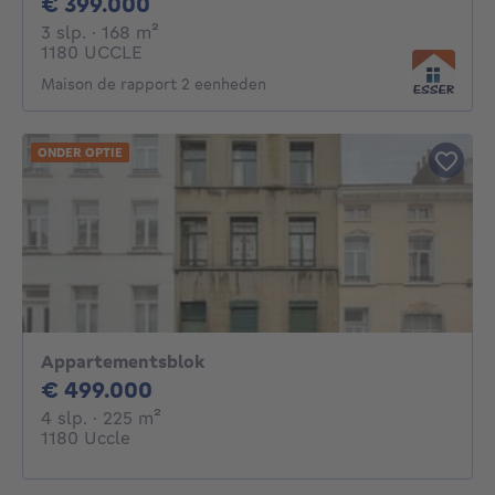
399000€
€ 399.000
3 slaapkamers
vierkante meters
3 slp.
· 168
m²
1180 UCCLE
Maison de rapport 2 eenheden
ONDER OPTIE
Appartementsblok
499000€
€ 499.000
4 slaapkamers
vierkante meters
4 slp.
· 225
m²
1180 Uccle