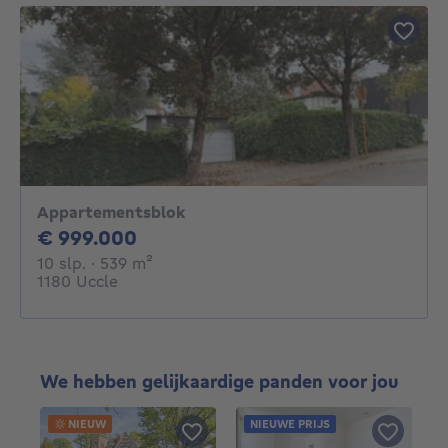
Appartementsblok
999000€
€ 999.000
10 slaapkamers
vierkante meters
10 slp.
· 539
m²
1180 Uccle
We hebben gelijkaardige panden voor jou
NIEUW
NIEUWE PRIJS