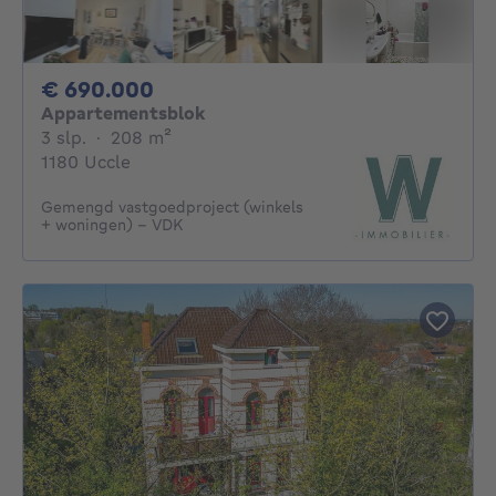
690000€
€ 690.000
Appartementsblok
3 slaapkamers
vierkante meters
3 slp.
·
208
m²
1180 Uccle
Gemengd vastgoedproject (winkels
+ woningen) - VDK