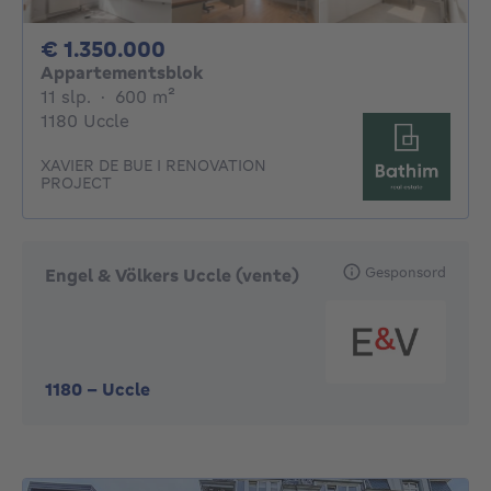
1350000€
€ 1.350.000
Appartementsblok
11 slaapkamers
vierkante meters
11 slp.
·
600
m²
1180 Uccle
XAVIER DE BUE I RENOVATION
PROJECT
Gesponsord
Engel & Völkers Uccle (vente)
1180
-
Uccle