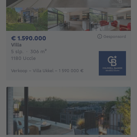
Gesponsord
1590000€
€ 1.590.000
Villa
5 slaapkamers
vierkante meters
5 slp.
·
306
m²
1180 Uccle
Verkoop - Villa Ukkel - 1 590 000 €