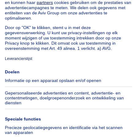
Landhuis te koop
Gebouw gemengd gebruik te koop
Andere panden te koop
Manoir te koop
Onze huizen buiten België
Huis te koop Frankrijk
Huis te koop Spanje
Huis te koop Italië
Huis te koop Luxemburg
Huis te koop Nederland
Over
Tools
Immoweb
Schat mijn eigendom
Pers
Hypothecair krediet met
Belfius
Jobs
Verzekeringen
Axel Springer Group
Verhuis checklist
SeLoger.com
Immowelt.de
Hulp
Volg ons
Veelgestelde vragen
Immoweb Blog