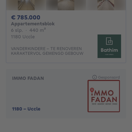
785000€
€ 785.000
Appartementsblok
6 slaapkamers
vierkante meters
6 slp.
·
440
m²
1180 Uccle
VANDERKINDERE - TE RENOVEREN
KARAKTERVOL GEMENGD GEBOUW
Gesponsord
IMMO FADAN
1180
-
Uccle