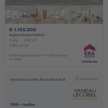
1100000€
€ 1.100.000
Appartementsblok
4 slaapkamers
vierkante meters
4 slp.
·
296
m²
1180 Uccle
Opbrengsteigendom 4 units te koop
in Ukkel
Gesponsord
Vaneau Lecobel Bruxelles Sud
1050
-
Ixelles