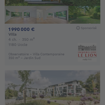
Sponsorisé
1990000€
1 990 000 €
Villa
4 chambres
mètres carrés
4 ch.
·
350
m²
1180 Uccle
Observatoire - Villa Contemporaine
350 m² - Jardin Sud