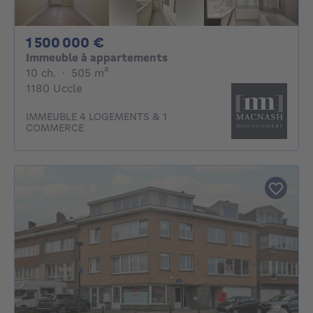
1500000€
1 500 000 €
Immeuble à appartements
10 chambres
mètres carrés
10 ch.
·
505
m²
1180 Uccle
IMMEUBLE 4 LOGEMENTS & 1
COMMERCE