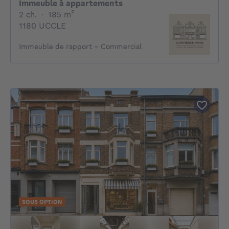
Immeuble à appartements
2 chambres
mètres carrés
2 ch.
·
185
m²
1180 UCCLE
Immeuble de rapport - Commercial
SOUS OPTION