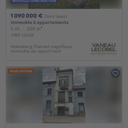
NOUVELLE CONSTRUCTION
1090000€
1 090 000 €
(hors taxes)
Immeuble à appartements
5 chambres
mètres carrés
5 ch.
·
200
m²
1180 Uccle
Moensberg /Calvoet magnifique
immeuble de rapport neuf
SOUS OPTION