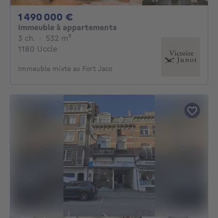
1490000€
1 490 000 €
Immeuble à appartements
3 chambres
mètres carrés
3 ch.
·
532
m²
1180 Uccle
Immeuble mixte au Fort Jaco