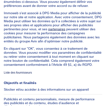
Maison Bel-étage à vendre
Bien exceptionnel à vendre
Ferme à vendre
Bungalow à vendre
Chalet à vendre
Château à vendre
Maison de campagne à vendre
Immeuble mixte à vendre
Autres biens à vendre
Manoir à vendre
Nos maisons hors de la Belgique
Maison à vendre France
Maison à vendre Espagne
Maison à vendre Italie
Maison à vendre Luxembourg
Maison à vendre Pays-bas
À propos
Outils
Immoweb
Estimer mon bien
Presse
Crédit hypothécaire avec
Belfius
Emplois
Assurances
Groupe Axel Springer
Check-list déménagement
SeLoger.com