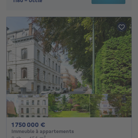
1180
-
Uccle
1750000€
1 750 000 €
Immeuble à appartements
8 chambres
mètres carrés