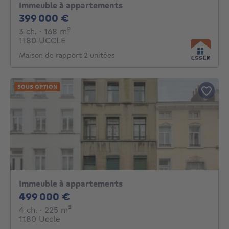
Immeuble à appartements
399000€
399 000 €
3 chambres
mètres carrés
3 ch.
· 168
m²
1180 UCCLE
Maison de rapport 2 unitées
SOUS OPTION
Immeuble à appartements
499000€
499 000 €
4 chambres
mètres carrés
4 ch.
· 225
m²
1180 Uccle