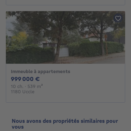
Immeuble à appartements
999000€
999 000 €
10 chambres
mètres carrés
10 ch.
· 539
m²
1180 Uccle
Nous avons des propriétés similaires pour
vous