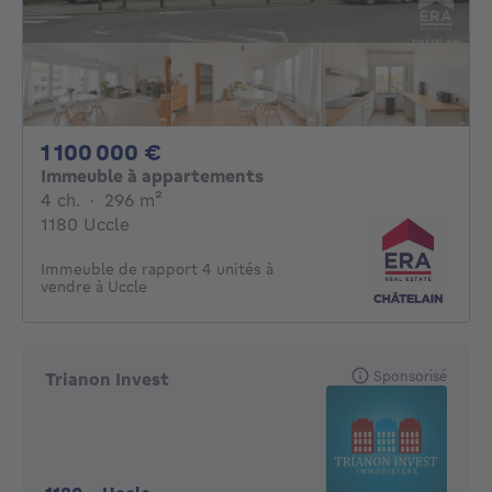
1100000€
1 100 000 €
Immeuble à appartements
4 chambres
mètres carrés
4 ch.
·
296
m²
1180 Uccle
Immeuble de rapport 4 unités à
vendre à Uccle
Sponsorisé
Trianon Invest