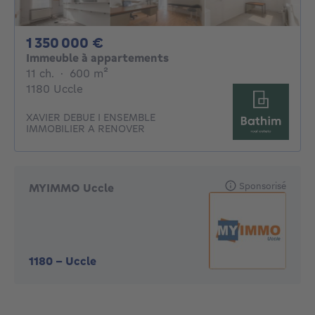
1350000€
1 350 000 €
Immeuble à appartements
11 chambres
mètres carrés
11 ch.
·
600
m²
1180 Uccle
XAVIER DEBUE I ENSEMBLE
IMMOBILIER A RENOVER
Sponsorisé
MYIMMO Uccle
1180
-
Uccle