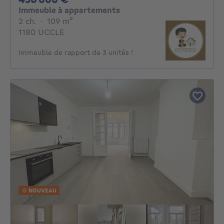
Immeuble à appartements
2 chambres
mètres carrés
2 ch.
·
109
m²
1180 UCCLE
Immeuble de rapport de 3 unités !
NOUVEAU