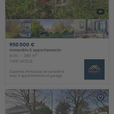
950000€
950 000 €
Immeuble à appartements
6 chambres
mètres carrés
6 ch.
·
345
m²
1180 UCCLE
Superbe immeuble de caractère
avec 3 appartements et garage