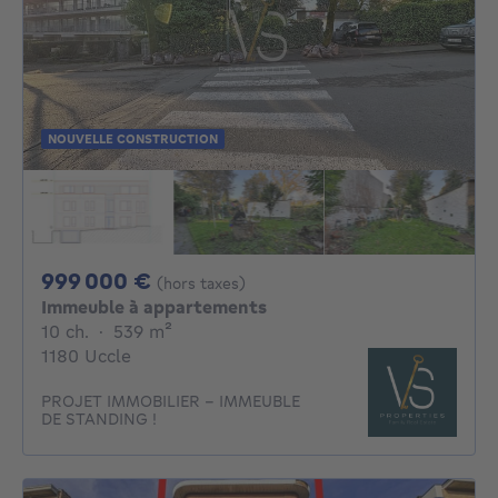
NOUVELLE CONSTRUCTION
999000€
999 000 €
(hors taxes)
Immeuble à appartements
10 chambres
mètres carrés
10 ch.
·
539
m²
1180 Uccle
PROJET IMMOBILIER – IMMEUBLE
DE STANDING !