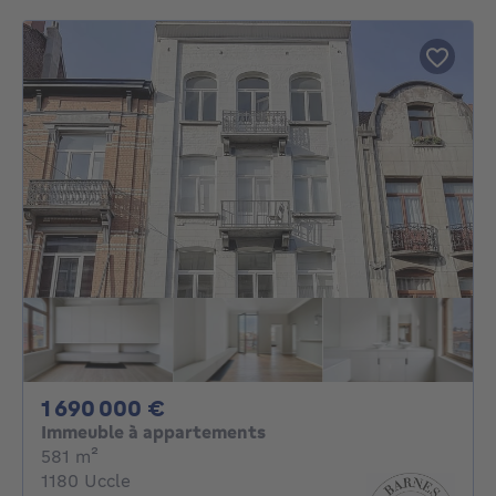
1690000€
1 690 000 €
Immeuble à appartements
mètres carrés
581
m²
1180 Uccle