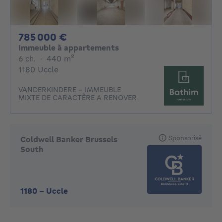
785000€
785 000 €
Immeuble à appartements
6 chambres
mètres carrés
6 ch.
·
440
m²
1180 Uccle
VANDERKINDERE – IMMEUBLE
MIXTE DE CARACTÈRE A RENOVER
Sponsorisé
Coldwell Banker Brussels
South
1180
-
Uccle