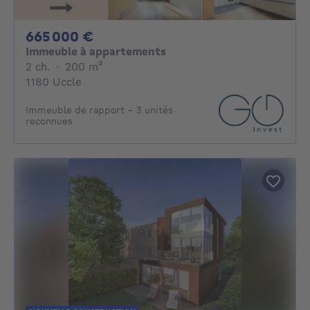
665000€
665 000 €
Immeuble à appartements
2 chambres
mètres carrés
2 ch.
·
200
m²
1180 Uccle
Immeuble de rapport – 3 unités
reconnues