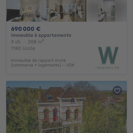
690000€
690 000 €
Immeuble à appartements
3 chambres
mètres carrés
3 ch.
·
208
m²
1180 Uccle
Immeuble de rapport mixte
(commerce + logements) - VDK