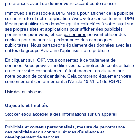
Maison Bel-étage à vendre
Bien exceptionnel à vendre
Ferme à vendre
Bungalow à vendre
Chalet à vendre
Château à vendre
Maison de campagne à vendre
Immeuble mixte à vendre
Autres biens à vendre
Manoir à vendre
Nos maisons hors de la Belgique
Maison à vendre France
Maison à vendre Espagne
Maison à vendre Italie
Maison à vendre Luxembourg
Maison à vendre Pays-bas
À propos
Outils
Immoweb
Estimer mon bien
Presse
Crédit hypothécaire avec
Belfius
Emplois
Assurances
Groupe Axel Springer
Check-list déménagement
SeLoger.com