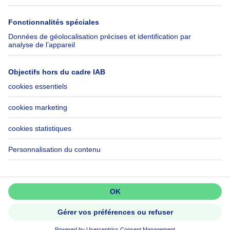
Immowelt.de
Aide
Suivez-nous
FAQ
Immoweb Blog
Fraude
Facebook
Accessibilité
X
Contactez-nous
LinkedIn
Immoweb SA © 2026 - Tous droits réservés
Conditions d'utilisation
Gestion des cookies
Vie privée
Règles de fonctionnement et de classement
3044 -
d2b95f88ad4c2e3527743d6bd81664b3a2df8b8e -