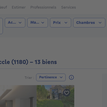
Neuf
Estimer
Professionnels
Services
Type de transaction
Type de bien
Acheter
Maison
Prix
Chambres
(1180))
le (1180) - 13 biens
A
Pertinence
Trier :