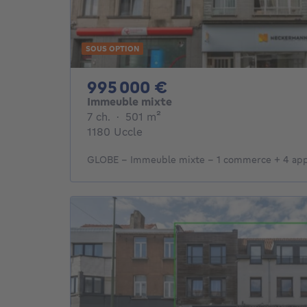
SOUS OPTION
995000€
995 000 €
Immeuble mixte
7 chambres
mètres carrés
7 ch.
·
501
m²
1180 Uccle
GLOBE - Immeuble mixte - 1 commerce + 4 ap