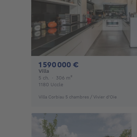
1590000€
1 590 000 €
Villa
5 chambres
mètres carrés
5 ch.
·
306
m²
1180 Uccle
Villa Corbiau 5 chambres / Vivier d'Oie