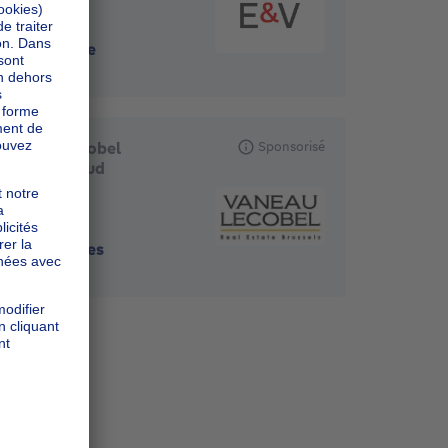
1180
-
Uccle
Vaneau Lecobel
Sponsorisé
Bruxelles Sud
1050
-
Ixelles