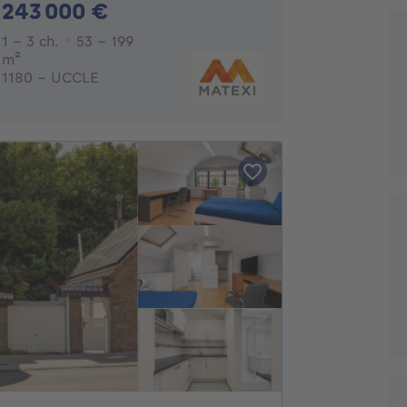
243000€
243 000 €
1 - 3 Chambres
1 - 3 ch.
53 - 199
mètres carrés
m²
1180 - UCCLE