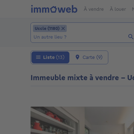
À vendre
À louer
Ajouter un lieu
Uccle (1180)
Uccle (1180)
Localité (Localités déjà sélectionnées: Uccle 
Liste
(13)
Carte
(9)
Immeuble mixte à vendre - Ucc