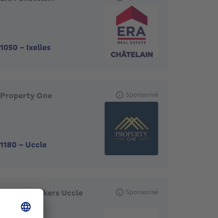
1050
-
Ixelles
Property One
Sponsorisé
1180
-
Uccle
Engel & Völkers Uccle
Sponsorisé
(vente)