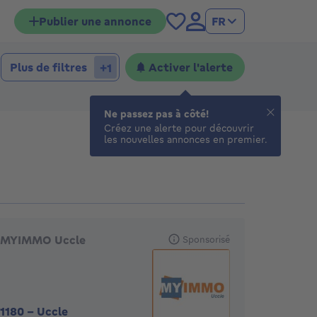
Publier une annonce
FR
Plus de filtres
Activer l'alerte
+1
Ne passez pas à côté!
Créez une alerte pour découvrir
les nouvelles annonces en premier.
gences en vedette
MYIMMO Uccle
Sponsorisé
1180
-
Uccle