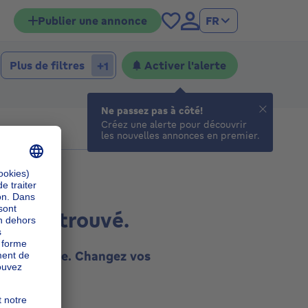
Publier une annonce
FR
Plus de filtres
Activer l'alerte
+1
Ne passez pas à côté!
Créez une alerte pour découvrir
les nouvelles annonces en premier.
ultat trouvé.
tte recherche. Changez vos
essayez.