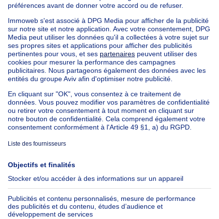
Maison Bel-étage à vendre
Bien exceptionnel à vendre
Ferme à vendre
Bungalow à vendre
Chalet à vendre
Château à vendre
Maison de campagne à vendre
Immeuble mixte à vendre
Autres biens à vendre
Manoir à vendre
Nos maisons hors de la Belgique
Maison à vendre France
Maison à vendre Espagne
Maison à vendre Italie
Maison à vendre Luxembourg
Maison à vendre Pays-bas
À propos
Outils
Immoweb
Estimer mon bien
Presse
Crédit hypothécaire avec
Belfius
Emplois
Assurances
Groupe Axel Springer
Check-list déménagement
SeLoger.com