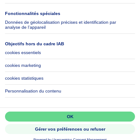
Immowelt.de
Aide
Suivez-nous
FAQ
Immoweb Blog
Fraude
Facebook
Accessibilité
X
Contactez-nous
LinkedIn
Immoweb SA © 2026 - Tous droits réservés
Conditions d'utilisation
Gestion des cookies
Vie privée
Règles de fonctionnement et de classement
3044 -
d2b95f88ad4c2e3527743d6bd81664b3a2df8b8e -