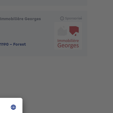
Immobilière Georges
Sponsorisé
1190
-
Forest