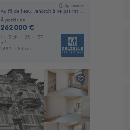
Sponsorisé
Au fil de l'eau, l'endroit à ne pas rater dans le BW..
À partir de
262000€
262 000 €
1 - 3 Chambres
1 - 3 ch.
83 - 157
mètres carrés
m²
1480 - Tubize