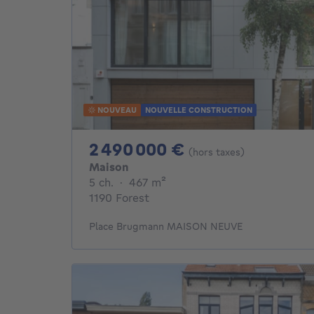
NOUVEAU
NOUVELLE CONSTRUCTION
2490000€
2 490 000 €
(hors taxes)
Maison
5 chambres
mètres carrés
5 ch.
·
467
m²
1190 Forest
Place Brugmann MAISON NEUVE