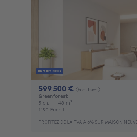
PROJET NEUF
599500€
599 500 €
(hors taxes)
Greenforest
3 chambres
mètres carrés
3 ch.
·
148
m²
1190 Forest
PROFITEZ DE LA TVA À 6% SUR MAISON NEUVE