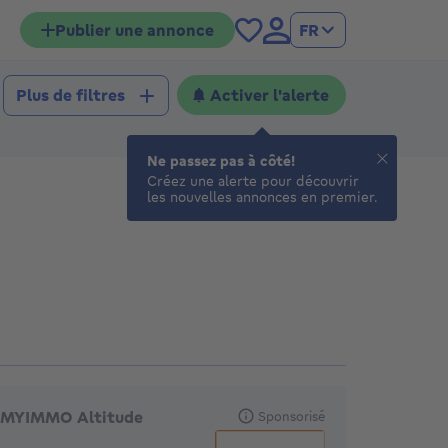
Publier une annonce
FR
Activer l'alerte
Plus de filtres
Ne passez pas à côté!
Créez une alerte pour découvrir
les nouvelles annonces en premier.
gences en vedette
MYIMMO Altitude
Sponsorisé