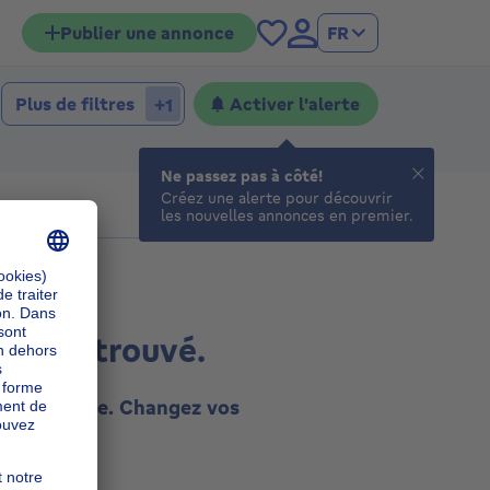
Publier une annonce
FR
Plus de filtres
Activer l'alerte
+1
Ne passez pas à côté!
Créez une alerte pour découvrir
les nouvelles annonces en premier.
ultat trouvé.
tte recherche. Changez vos
essayez.