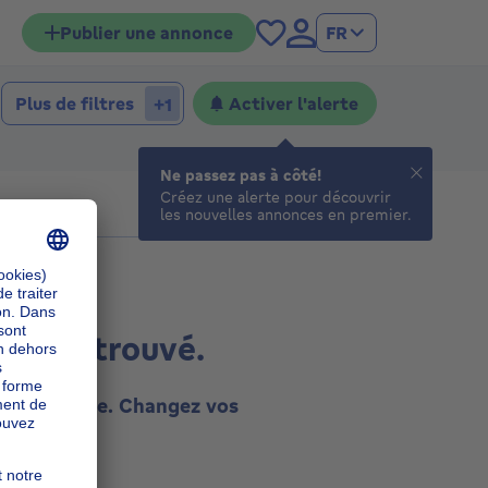
Publier une annonce
FR
Plus de filtres
Activer l'alerte
+1
Ne passez pas à côté!
Créez une alerte pour découvrir
les nouvelles annonces en premier.
ultat trouvé.
tte recherche. Changez vos
essayez.