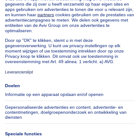
Uitzonderlijk vastgoed te koop
Boerderij te koop
Bungalow te koop
Chalet te koop
Kasteel te koop
Landhuis te koop
Gebouw gemengd gebruik te koop
Andere panden te koop
Manoir te koop
Onze huizen buiten België
Huis te koop Frankrijk
Huis te koop Spanje
Huis te koop Italië
Huis te koop Luxemburg
Huis te koop Nederland
Over
Tools
Immoweb
Schat mijn eigendom
Pers
Hypothecair krediet met
Belfius
Jobs
Verzekeringen
Axel Springer Group
Verhuis checklist
SeLoger.com
Immowelt.de