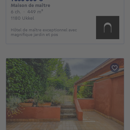
Maison de maître
6 chambres
mètres carrés
6 ch.
·
449
m²
1180 Ukkel
Hôtel de maître exceptionnel avec
magnifique jardin et pos