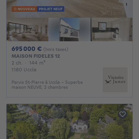
NOUVEAU
PROJET NEUF
695000€
695 000 €
(hors taxes)
MAISON FIDELES 12
2 chambres
mètres carrés
2 ch.
·
144
m²
1180 Uccle
Parvis St-Pierre à Uccle - Superbe
maison NEUVE, 2 chambres