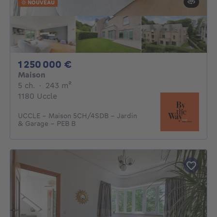
NOUVEAU
1250000€
1 250 000 €
Maison
5 chambres
mètres carrés
5 ch.
·
243
m²
1180 Uccle
UCCLE - Maison 5CH/4SDB - Jardin
& Garage - PEB B