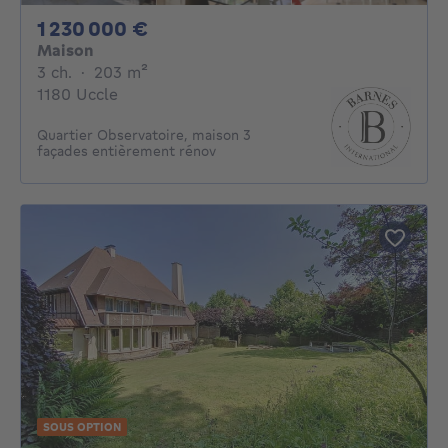
1230000€
1 230 000 €
Maison
3 chambres
mètres carrés
3 ch.
·
203
m²
1180 Uccle
Quartier Observatoire, maison 3
façades entièrement rénov
SOUS OPTION