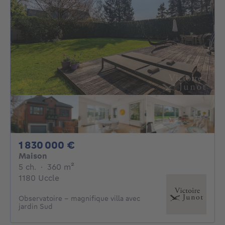
1830000€
1 830 000 €
Maison
5 chambres
mètres carrés
5 ch.
·
360
m²
1180 Uccle
Observatoire - magnifique villa avec
jardin Sud