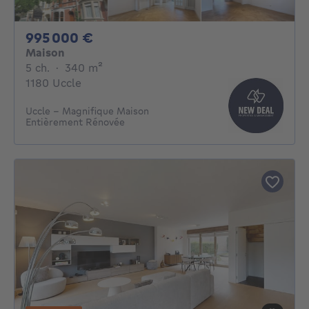
995000€
995 000 €
Maison
5 chambres
mètres carrés
5 ch.
·
340
m²
1180 Uccle
Uccle - Magnifique Maison
Entièrement Rénovée