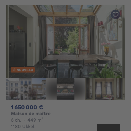
NOUVEAU
1650000€
1 650 000 €
Maison de maître
6 chambres
mètres carrés
6 ch.
·
449
m²
1180 Ukkel