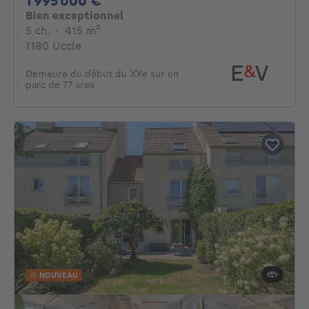
1 995 000 €
Bien exceptionnel
5 chambres
mètres carrés
5 ch.
·
415
m²
1180 Uccle
Demeure du début du XXe sur un
parc de 77 ares
NOUVEAU