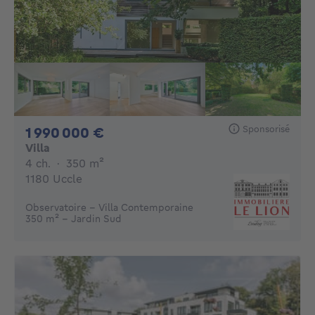
Sponsorisé
1990000€
1 990 000 €
Villa
4 chambres
mètres carrés
4 ch.
·
350
m²
1180 Uccle
Observatoire - Villa Contemporaine
350 m² - Jardin Sud