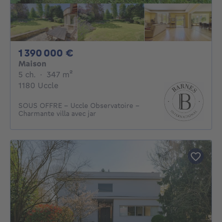
1390000€
1 390 000 €
Maison
5 chambres
mètres carrés
5 ch.
·
347
m²
1180 Uccle
SOUS OFFRE - Uccle Observatoire –
Charmante villa avec jar