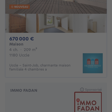
NOUVEAU
670000€
670 000 €
Maison
4 chambres
mètres carrés
4 ch.
·
209
m²
1180 Uccle
Uccle – Saint-Job, charmante maison
familiale 4 chambres a
Sponsorisé
IMMO FADAN