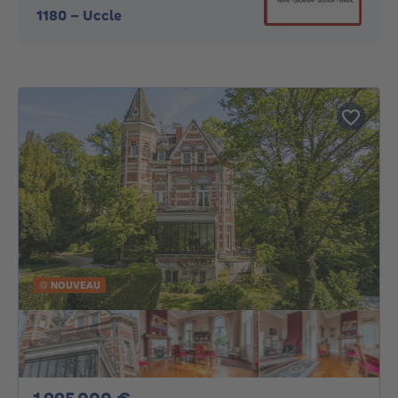
1180
-
Uccle
NOUVEAU
1995000€