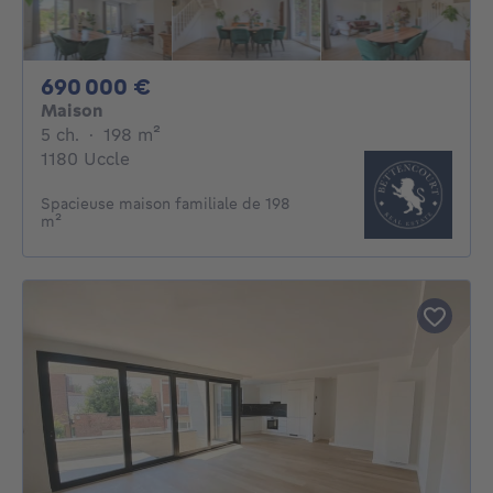
690000€
690 000 €
Maison
5 chambres
mètres carrés
5 ch.
·
198
m²
1180 Uccle
Spacieuse maison familiale de 198
m²