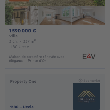
1590000€
1 590 000 €
Villa
3 chambres
mètres carrés
3 ch.
·
337
m²
1180 Uccle
Maison de caractère rénovée avec
élégance - Prince d'Or
Sponsorisé
Property One
1180
-
Uccle