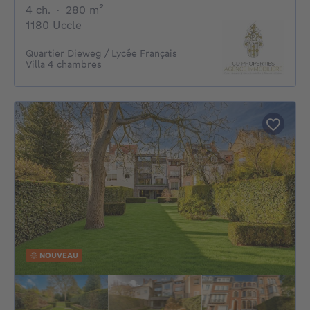
4 chambres
mètres carrés
4 ch.
·
280
m²
1180 Uccle
Quartier Dieweg / Lycée Français
Villa 4 chambres
NOUVEAU