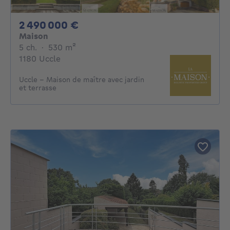
2490000€
2 490 000 €
Maison
5 chambres
mètres carrés
5 ch.
·
530
m²
1180 Uccle
Uccle – Maison de maître avec jardin
et terrasse