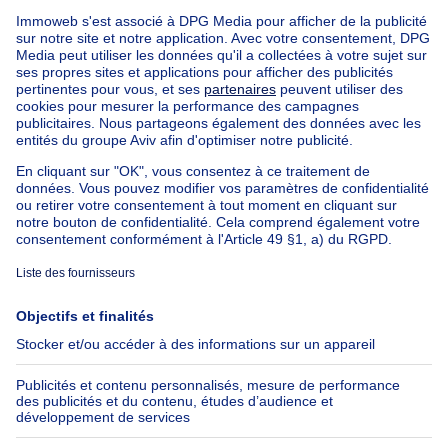
1750000€
1 750 000 €
Immeuble à appartements
mètres carrés
730
m²
1180 Uccle
Uccle - Immeuble 3 façades à
renover- 4 Logements- 3 Garag