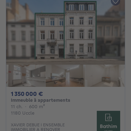
1350000€
1 350 000 €
Immeuble à appartements
11 chambres
mètres carrés
11 ch.
·
600
m²
1180 Uccle
XAVIER DEBUE I ENSEMBLE
IMMOBILIER A RENOVER