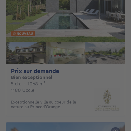
NOUVEAU
Prix sur demande
Prix sur demande
Bien exceptionnel
5 chambres
mètres carrés
5 ch.
·
1068
m²
1180 Uccle
Exceptionnelle villa au coeur de la
nature au Princed'Orange