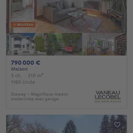
NOUVEAU
790000€
790 000 €
Maison
3 chambres
mètres carrés
3 ch.
·
210
m²
1180 Uccle
Dieweg - Magnifique maison
moderniste avec garage.