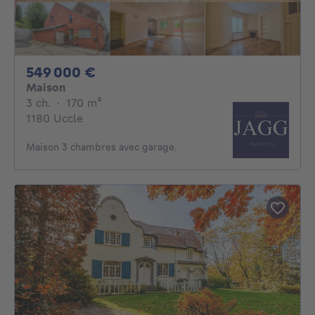
549000€
549 000 €
Maison
3 chambres
mètres carrés
3 ch.
·
170
m²
1180 Uccle
Maison 3 chambres avec garage.