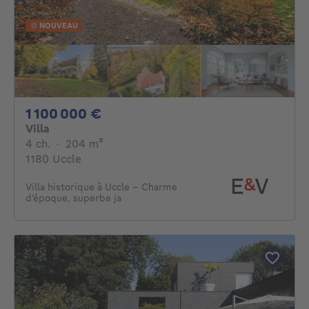
NOUVEAU
1100000€
1 100 000 €
Villa
4 chambres
mètres carrés
4 ch.
·
204
m²
1180 Uccle
Villa historique à Uccle – Charme
d’époque, superbe ja