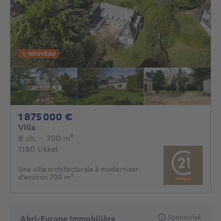
NOUVEAU
1875000€
1 875 000 €
Villa
8 chambres
mètres carrés
8 ch.
·
700
m²
1180 Ukkel
Une villa architecturale à moderniser
d’environ 700 m²
Sponsorisé
Abri-Europe Immobilière