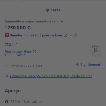
carte
Immeuble à appartements à vendre
1 750 000 €
1750000€
-
Simuler mon crédit pour ce bien
mètres carrés
730
m²
Rue Joseph Bens 70
1180
—
Uccle
Signalement
Immoweb code : 21616251
Connectez-vous pour voir les statistiques de ce bien
Aperçu
mètres carrés
730
m²
habitables