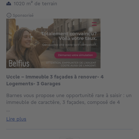
mètres carrés
1020
m²
de terrain
Sponsorisé
Uccle - Immeuble 3 façades à renover- 4
Logements- 3 Garages
Barnes vous propose une opportunité rare à saisir : un
immeuble de caractère, 3 façades, composé de 4
unités reconnues, situé sur un splendide terrain de
...
plus de 10 ares, idéalement orienté et sans aucun vis-
lire plus
à-vis.
Érigé en 1942, ce bien offre de beaux volumes et un
fort potentiel de rénovation. Il se développe sur une