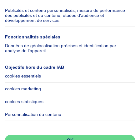
Assurances
Groupe Axel Springer
Check-list déménagement
SeLoger.com
Immowelt.de
Aide
Suivez-nous
FAQ
Immoweb Blog
Fraude
Facebook
Accessibilité
X
Contactez-nous
LinkedIn
Immoweb SA © 2026 - Tous droits réservés
Conditions d'utilisation
Gestion des cookies
Vie privée
Règles de fonctionnement et de classement