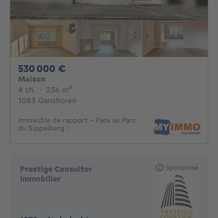
530000€
530 000 €
Maison
4 chambres
mètres carrés
4 ch.
·
236
m²
1083 Ganshoren
Immeuble de rapport – Face au Parc
du Sippelberg !
Sponsorisé
Prestige Consultor
Immobilier