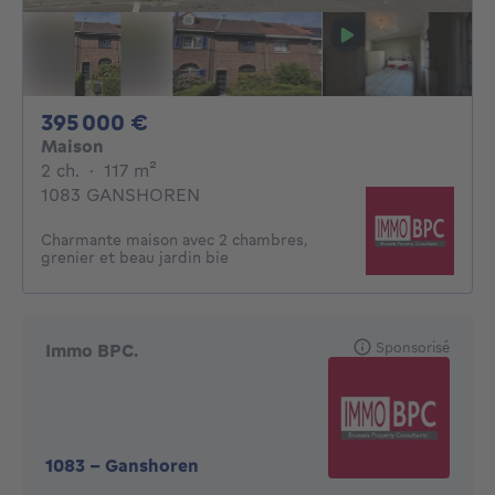
395000€
395 000 €
Maison
2 chambres
mètres carrés
2 ch.
·
117
m²
1083 GANSHOREN
Charmante maison avec 2 chambres,
grenier et beau jardin bie
Sponsorisé
Immo BPC.
1083
-
Ganshoren