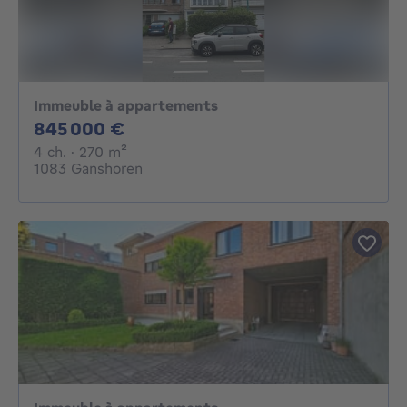
Immeuble à appartements
845000€
845 000 €
4 chambres
mètres carrés
4 ch.
· 270
m²
1083 Ganshoren