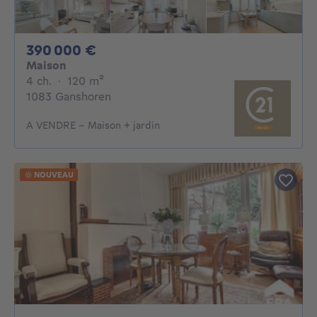
390000€
390 000 €
Maison
4 chambres
mètres carrés
4 ch.
·
120
m²
1083 Ganshoren
A VENDRE - Maison + jardin
NOUVEAU