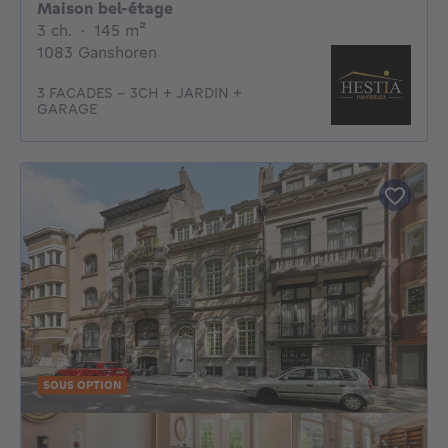
Maison bel-étage
3 chambres
mètres carrés
3 ch.
·
145
m²
1083 Ganshoren
3 FACADES - 3CH + JARDIN +
GARAGE
SOUS OPTION