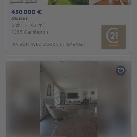
450000€
450 000 €
Maison
3 chambres
mètres carrés
3 ch.
·
142
m²
1083 Ganshoren
MAISON AVEC JARDIN ET GARAGE