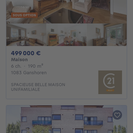
SOUS OPTION
499000€
499 000 €
Maison
6 chambres
mètres carrés
6 ch.
·
190
m²
1083 Ganshoren
SPACIEUSE BELLE MAISON
UNIFAMILIALE