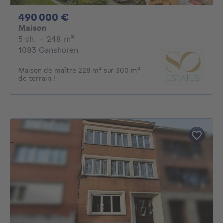
490000€
490 000 €
Maison
5 chambres
mètres carrés
5 ch.
·
248
m²
1083 Ganshoren
Maison de maître 228 m² sur 300 m²
de terrain !