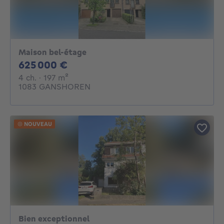
Maison bel-étage
625000€
625 000 €
4 chambres
mètres carrés
4 ch.
· 197
m²
1083 GANSHOREN
NOUVEAU
Bien exceptionnel