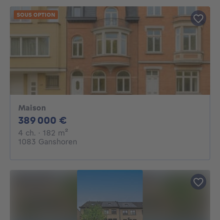
SOUS OPTION
Maison
389000€
389 000 €
4 chambres
mètres carrés
4 ch.
· 182
m²
1083 Ganshoren