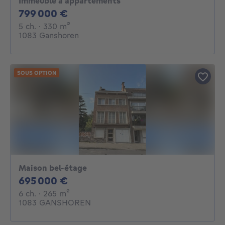
Immeuble à appartements
799000€
799 000 €
5 chambres
mètres carrés
5 ch.
· 330
m²
1083 Ganshoren
SOUS OPTION
Maison bel-étage
695000€
695 000 €
6 chambres
mètres carrés
6 ch.
· 265
m²
1083 GANSHOREN