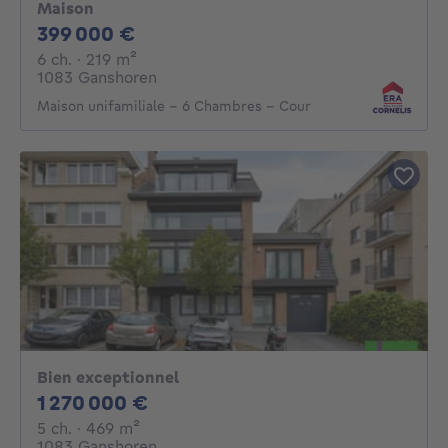
Maison
399000€
399 000 €
6 chambres
mètres carrés
6 ch.
· 219
m²
1083 Ganshoren
Maison unifamiliale - 6 Chambres - Cour
Bien exceptionnel
1270000€
1 270 000 €
5 chambres
mètres carrés
5 ch.
· 469
m²
1083 Ganshoren