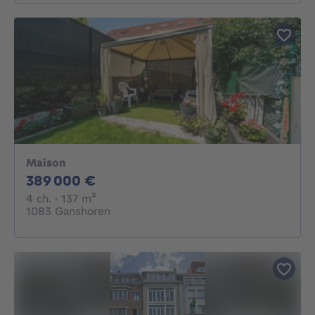
Maison
389000€
389 000 €
4 chambres
mètres carrés
4 ch.
· 137
m²
1083 Ganshoren