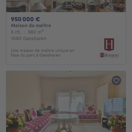
950000€
950 000 €
Maison de maître
5 chambres
mètres carrés
5 ch.
·
382
m²
1083 Ganshoren
Une maison de maître unique en
face du parc à Ganshoren