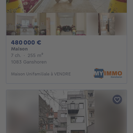
480000€
480 000 €
Maison
7 chambres
mètres carrés
7 ch.
·
255
m²
1083 Ganshoren
Maison Unifamiliale à VENDRE