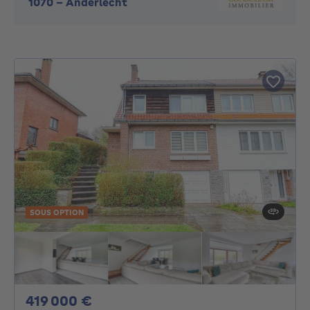
1070
-
Anderlecht
SOUS OPTION
419000€
419 000 €