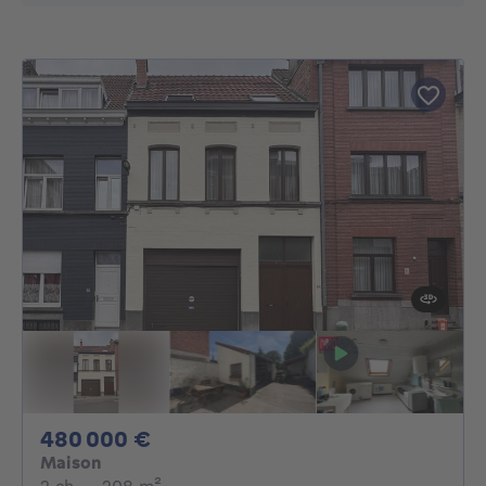
480000€
480 000 €
Maison
2 chambres
mètres carrés