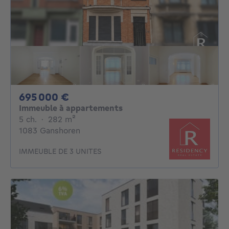
695000€
695 000 €
Immeuble à appartements
5 chambres
mètres carrés
5 ch.
·
282
m²
1083 Ganshoren
IMMEUBLE DE 3 UNITES