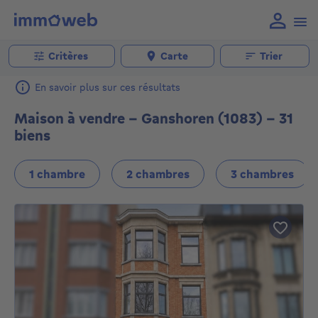
Critères
Carte
Trier
En savoir plus sur ces résultats
Maison à vendre - Ganshoren (1083) - 31
biens
1 chambre
2 chambres
3 chambres