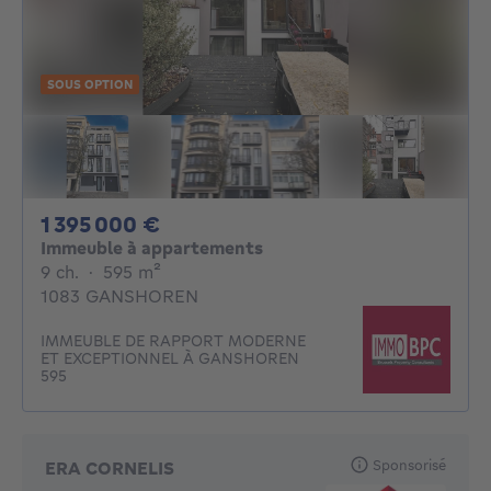
SOUS OPTION
1395000€
1 395 000 €
Immeuble à appartements
9 chambres
mètres carrés
9 ch.
·
595
m²
1083 GANSHOREN
IMMEUBLE DE RAPPORT MODERNE
ET EXCEPTIONNEL À GANSHOREN
595
Sponsorisé
ERA CORNELIS