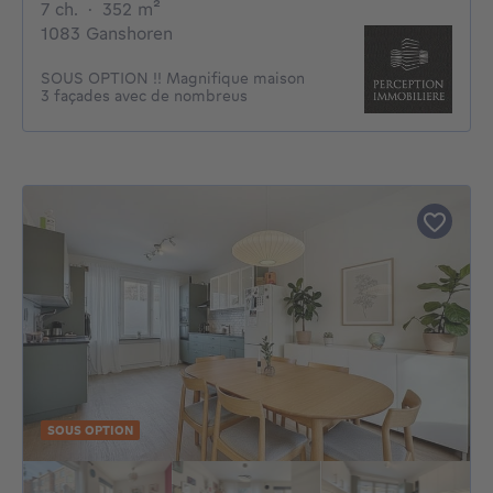
7 chambres
mètres carrés
7 ch.
·
352
m²
1083 Ganshoren
SOUS OPTION !! Magnifique maison
3 façades avec de nombreus
SOUS OPTION