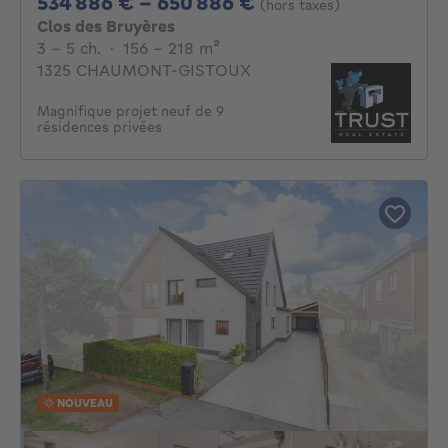
De 534886€ À 650
534 886 € - 650 886 €
(hors taxes)
Clos des Bruyères
3 - 5 Chambres
mètres carrés
3 - 5 ch.
·
156 - 218
m²
1325 CHAUMONT-GISTOUX
Magnifique projet neuf de 9
résidences privées
NOUVEAU