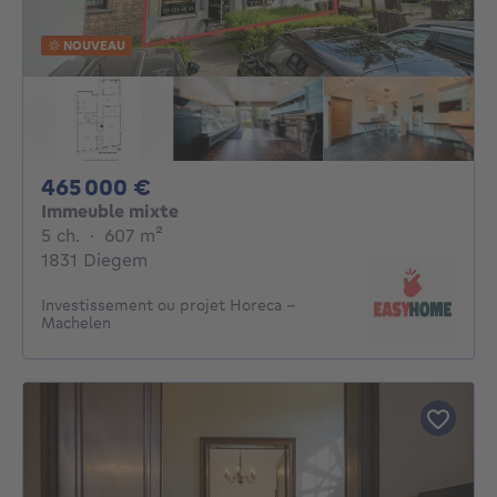
NOUVEAU
465000€
465 000 €
Immeuble mixte
5 chambres
mètres carrés
5 ch.
·
607
m²
1831 Diegem
Investissement ou projet Horeca –
Machelen