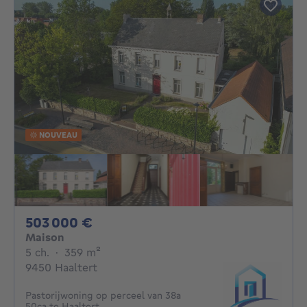
NOUVEAU
503000€
503 000 €
Maison
5 chambres
mètres carrés
5 ch.
·
359
m²
9450 Haaltert
Pastorijwoning op perceel van 38a
50ca te Haaltert