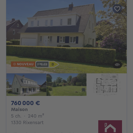
NOUVEAU
760000€
760 000 €
Maison
5 chambres
mètres carrés
5 ch.
·
240
m²
1330 Rixensart