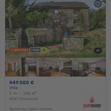
NOUVEAU
449000€
449 000 €
Villa
5 chambres
mètres carrés
5 ch.
·
258
m²
4987 Stoumont
Maison aux beaux volumes