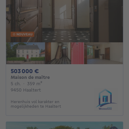
NOUVEAU
503000€
503 000 €
Maison de maître
5 chambres
mètres carrés
5 ch.
·
359
m²
9450 Haaltert
Herenhuis vol karakter en
mogelijkheden te Haaltert