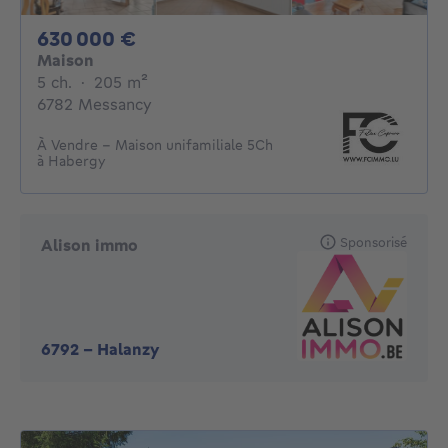
630000€
630 000 €
Maison
5 chambres
mètres carrés
5 ch.
·
205
m²
6782 Messancy
À Vendre - Maison unifamiliale 5Ch
à Habergy
Sponsorisé
Alison immo
6792
-
Halanzy