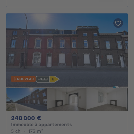
NOUVEAU
240000€
240 000 €
Immeuble à appartements
5 chambres
mètres carrés
5 ch.
·
173
m²