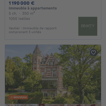
1190000€
1 190 000 €
Immeuble à appartements
5 chambres
mètres carrés
5 ch.
·
350
m²
1050 Ixelles
Vautier : Immeuble de rapport
comprenant 3 unités
NOUVEAU