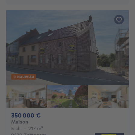
NOUVEAU
350000€
350 000 €
Maison
5 chambres
mètres carrés
5 ch.
·
217
m²