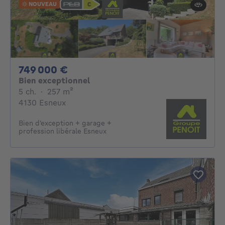
NOUVEAU
749000€
749 000 €
Bien exceptionnel
5 chambres
mètres carrés
5 ch.
·
257
m²
4130 Esneux
Bien d’exception + garage +
profession libérale Esneux