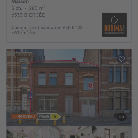
Maison
5 chambres
mètres carrés
5 ch.
·
283
m²
6533 BIERCÉE
Commerce et habitation PEB B 128
kWh/m²/an
NOUVEAU