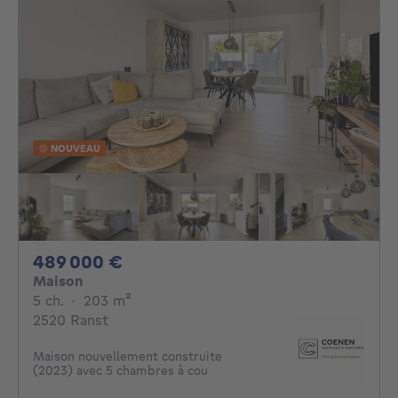
NOUVEAU
489000€
489 000 €
Maison
5 chambres
mètres carrés
5 ch.
·
203
m²
2520 Ranst
Maison nouvellement construite
(2023) avec 5 chambres à cou