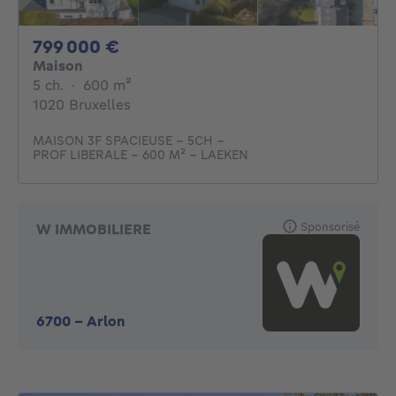
799000€
799 000 €
Maison
5 chambres
mètres carrés
5 ch.
·
600
m²
1020 Bruxelles
MAISON 3F SPACIEUSE - 5CH -
PROF LIBERALE - 600 M² - LAEKEN
Sponsorisé
W IMMOBILIERE
6700
-
Arlon