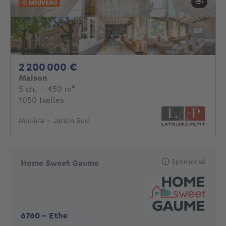
NOUVEAU
2200000€
2 200 000 €
Maison
5 chambres
mètres carrés
5 ch.
·
450
m²
1050 Ixelles
Molière - Jardin Sud
Sponsorisé
Home Sweet Gaume
6760
-
Ethe