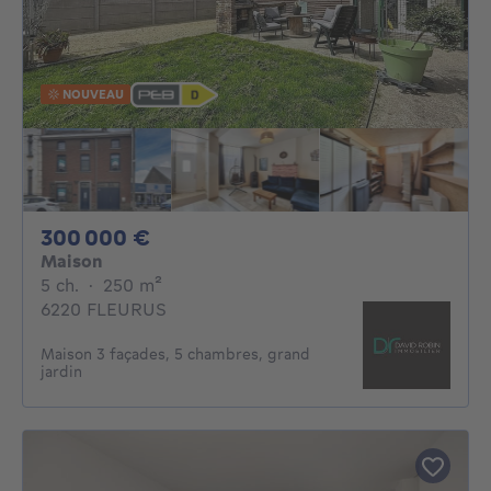
NOUVEAU
300000€
300 000 €
Maison
5 chambres
mètres carrés
5 ch.
·
250
m²
6220 FLEURUS
Maison 3 façades, 5 chambres, grand
jardin