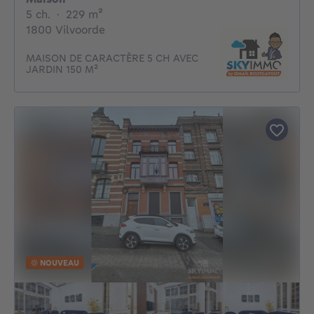
5 chambres
mètres carrés
5 ch.
·
229
m²
1800 Vilvoorde
MAISON DE CARACTÈRE 5 CH AVEC
JARDIN 150 M²
NOUVEAU