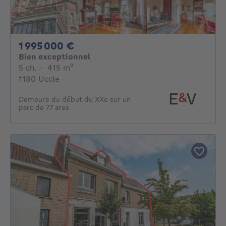
1995000€
1 995 000 €
Bien exceptionnel
5 chambres
mètres carrés
5 ch.
·
415
m²
1180 Uccle
Demeure du début du XXe sur un
parc de 77 ares