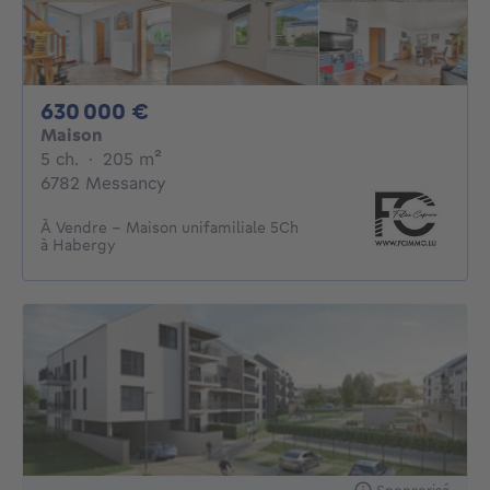
630000€
630 000 €
Maison
5 chambres
mètres carrés
5 ch.
·
205
m²
6782 Messancy
À Vendre - Maison unifamiliale 5Ch
à Habergy
Sponsorisé