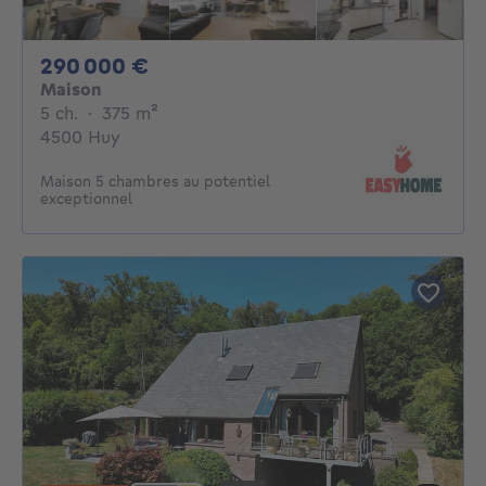
290000€
290 000 €
Maison
5 chambres
mètres carrés
5 ch.
·
375
m²
4500 Huy
Maison 5 chambres au potentiel
exceptionnel