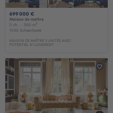
699000€
699 000 €
Maison de maître
5 chambres
mètres carrés
5 ch.
·
300
m²
1030 Schaerbeek
MAISON DE MAÎTRE 3 UNITÉS AVEC
POTENTIEL 4ᵉ LOGEMENT