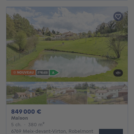
NOUVEAU
849000€
849 000 €
Maison
5 chambres
mètres carrés
5 ch.
·
380
m²
6769 Meix-devant-Virton, Robelmont