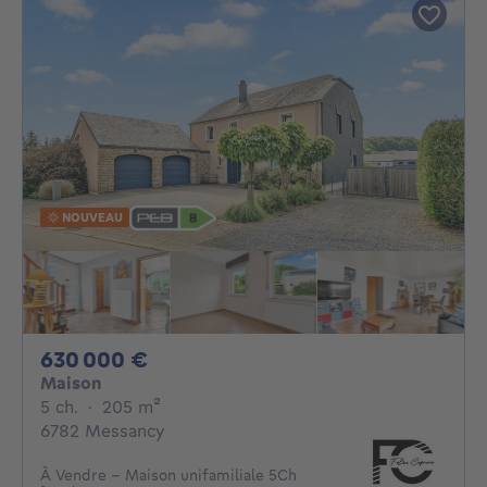
NOUVEAU
630000€
630 000 €
Maison
5 chambres
mètres carrés
5 ch.
·
205
m²
6782 Messancy
À Vendre - Maison unifamiliale 5Ch