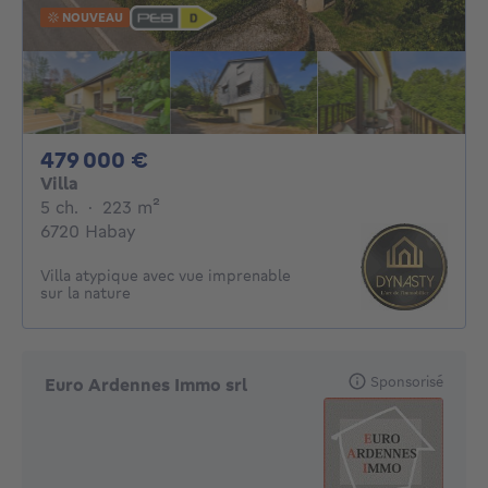
NOUVEAU
479000€
479 000 €
Villa
5 chambres
mètres carrés
5 ch.
·
223
m²
6720 Habay
Villa atypique avec vue imprenable
sur la nature
Sponsorisé
Euro Ardennes Immo srl