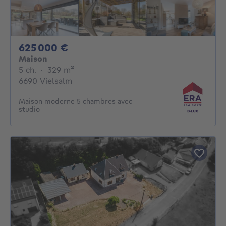
625000€
625 000 €
Maison
5 chambres
mètres carrés
5 ch.
·
329
m²
6690 Vielsalm
Maison moderne 5 chambres avec
studio