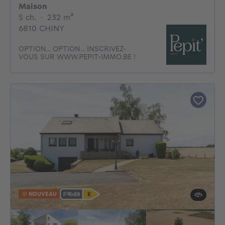
Maison
5 chambres
mètres carrés
5 ch.
·
232
m²
6810 CHINY
OPTION... OPTION... INSCRIVEZ-
VOUS SUR WWW.PEPIT-IMMO.BE !
NOUVEAU