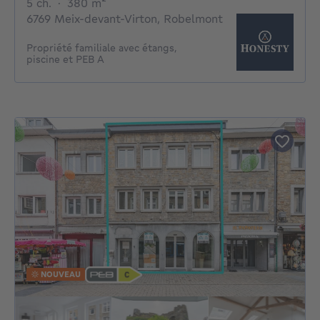
5 chambres
mètres carrés
5 ch.
·
380
m²
6769 Meix-devant-Virton, Robelmont
Propriété familiale avec étangs,
piscine et PEB A
NOUVEAU