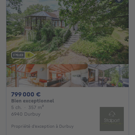
799000€
799 000 €
Bien exceptionnel
5 chambres
mètres carrés
5 ch.
·
357
m²
6940 Durbuy
Propriété d'exception à Durbuy