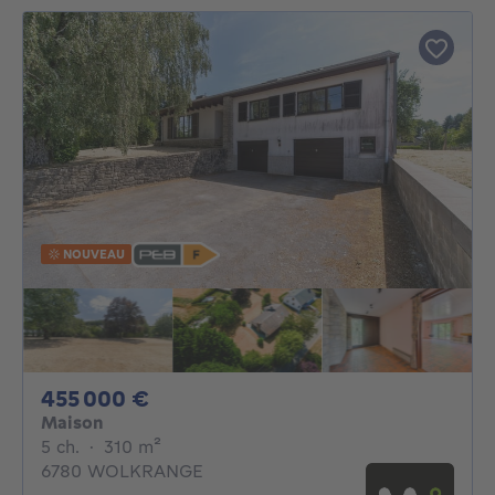
NOUVEAU
455000€
455 000 €
Maison
5 chambres
mètres carrés
5 ch.
·
310
m²
6780 WOLKRANGE