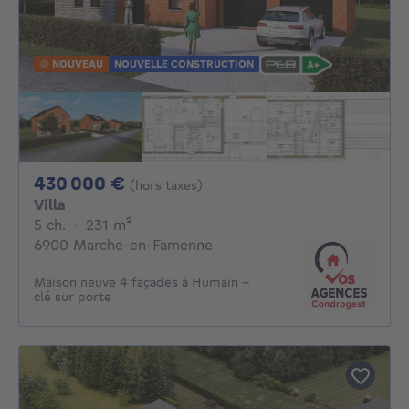
NOUVEAU
NOUVELLE CONSTRUCTION
430000€
430 000 €
(hors taxes)
Villa
5 chambres
mètres carrés
5 ch.
·
231
m²
6900 Marche-en-Famenne
Maison neuve 4 façades à Humain –
clé sur porte