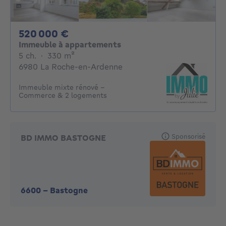
520000€
520 000 €
Immeuble à appartements
5 chambres
mètres carrés
5 ch.
·
330
m²
6980 La Roche-en-Ardenne
Immeuble mixte rénové –
Commerce & 2 logements
Sponsorisé
BD IMMO BASTOGNE
6600
-
Bastogne