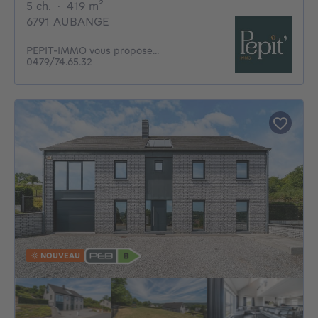
5 chambres
mètres carrés
5 ch.
·
419
m²
6791 AUBANGE
PEPIT-IMMO vous propose...
0479/74.65.32
NOUVEAU