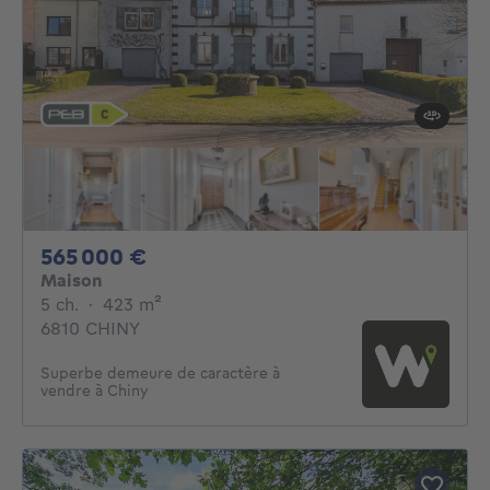
565000€
565 000 €
Maison
5 chambres
mètres carrés
5 ch.
·
423
m²
6810 CHINY
Superbe demeure de caractère à
vendre à Chiny