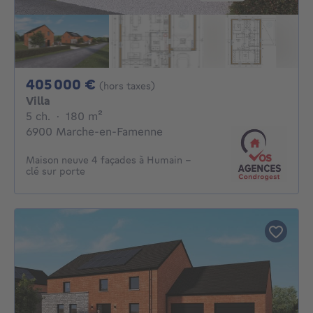
405000€
405 000 €
(hors taxes)
Villa
5 chambres
mètres carrés
5 ch.
·
180
m²
6900 Marche-en-Famenne
Maison neuve 4 façades à Humain –
clé sur porte