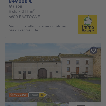
849000€
849 000 €
Maison
5 chambres
mètres carrés
5 ch.
·
335
m²
6600 BASTOGNE
Magnifique villa moderne à quelques
pas du centre-ville
NOUVEAU