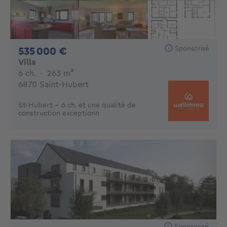
Sponsorisé
535000€
535 000 €
Villa
6 chambres
mètres carrés
6 ch.
·
263
m²
6870 Saint-Hubert
St-Hubert - 6 ch. et une qualité de
construction exceptionn
Sponsorisé