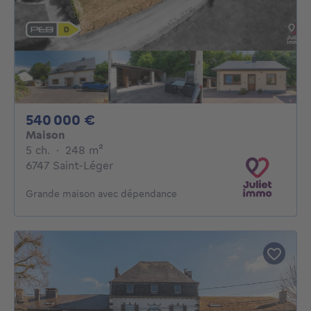
540000€
540 000 €
Maison
5 chambres
mètres carrés
5 ch.
·
248
m²
6747 Saint-Léger
Grande maison avec dépendance