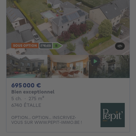
SOUS OPTION
695000€
695 000 €
Bien exceptionnel
5 chambres
mètres carrés
5 ch.
·
275
m²
6740 ÉTALLE
OPTION... OPTION... INSCRIVEZ-
VOUS SUR WWW.PEPIT-IMMO.BE !