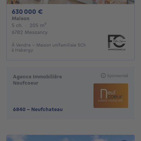
630000€
630 000 €
Maison
5 chambres
mètres carrés
5 ch.
·
205
m²
6782 Messancy
À Vendre - Maison unifamiliale 5Ch
à Habergy
Sponsorisé
Agence Immobilière
Neufcoeur
6840
-
Neufchateau