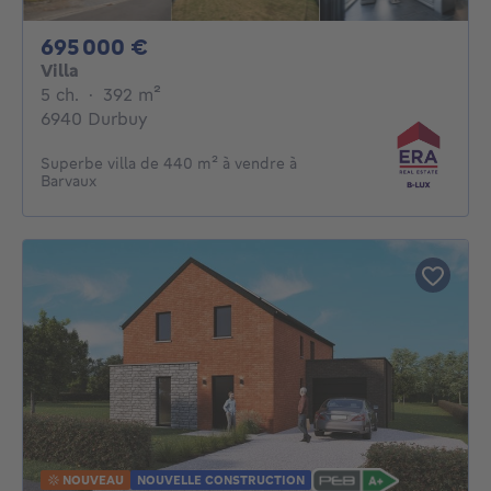
695000€
695 000 €
Villa
5 chambres
mètres carrés
5 ch.
·
392
m²
6940 Durbuy
Superbe villa de 440 m² à vendre à
Barvaux
NOUVEAU
NOUVELLE CONSTRUCTION