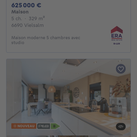
625000€
625 000 €
Maison
5 chambres
mètres carrés
5 ch.
·
329
m²
6690 Vielsalm
Maison moderne 5 chambres avec
studio
NOUVEAU