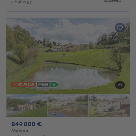
à Habergy
NOUVEAU
849000€
849 000 €
Maison