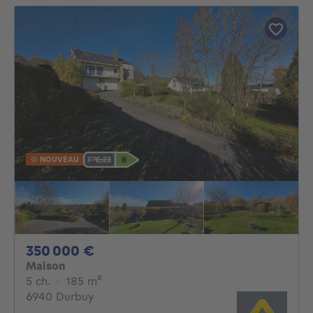
NOUVEAU
350000€
350 000 €
Maison
5 chambres
mètres carrés
5 ch.
·
185
m²
6940 Durbuy