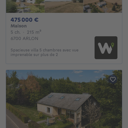
475000€
475 000 €
Maison
5 chambres
mètres carrés
5 ch.
·
215
m²
6700 ARLON
Spacieuse villa 5 chambres avec vue
imprenable sur plus de 2