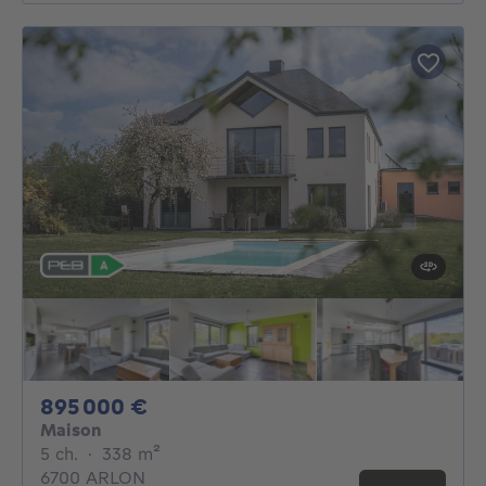
895000€
895 000 €
Maison
5 chambres
mètres carrés
5 ch.
·
338
m²
6700 ARLON