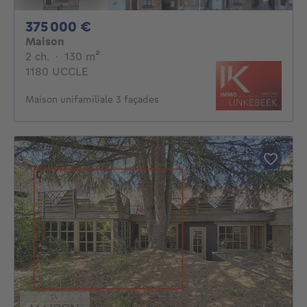
375000€
375 000 €
Maison
2 chambres
mètres carrés
2 ch.
·
130
m²
1180 UCCLE
Maison unifamiliale 3 façades