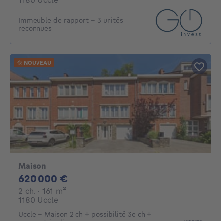
1180 Uccle
Immeuble de rapport – 3 unités
reconnues
NOUVEAU
Maison
620000€
620 000 €
2 chambres
mètres carrés
2 ch.
· 161
m²
1180 Uccle
Uccle – Maison 2 ch + possibilité 3e ch +