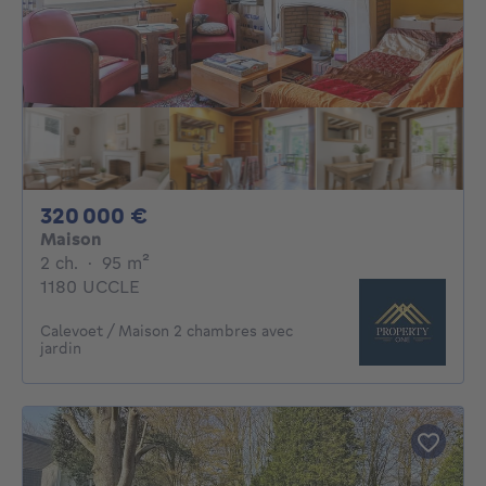
320000€
320 000 €
Maison
2 chambres
mètres carrés
2 ch.
·
95
m²
1180 UCCLE
Calevoet / Maison 2 chambres avec
jardin