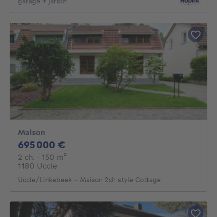
garage + jardin
Maison
695000€
695 000 €
2 chambres
mètres carrés
2 ch.
· 150
m²
1180 Uccle
Uccle/Linkebeek - Maison 2ch style Cottage