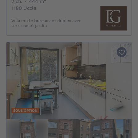
2 chambres
mètres carrés
2 ch.
·
444
m²
1180 Uccle
Villa mixte bureaux et duplex avec
terrasse et jardin
SOUS OPTION