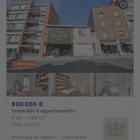
NOUVEAU
800000€
800 000 €
Immeuble à appartements
2 chambres
mètres carrés
2 ch.
·
185
m²
1180 UCCLE
Immeuble de rapport - Commercial