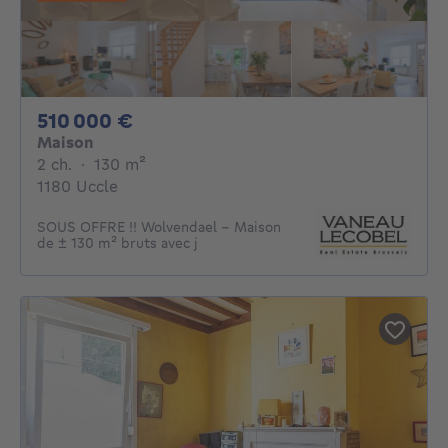
510000€
510 000 €
Maison
2 chambres
mètres carrés
2 ch.
·
130
m²
1180 Uccle
SOUS OFFRE !! Wolvendael - Maison
de ± 130 m² bruts avec j