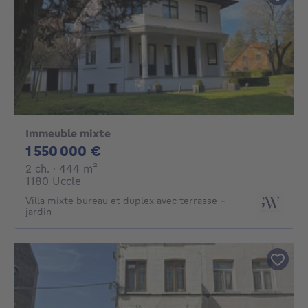
Immeuble mixte
1550000€
1 550 000 €
2 chambres
mètres carrés
2 ch.
· 444
m²
1180 Uccle
Villa mixte bureau et duplex avec terrasse -
jardin