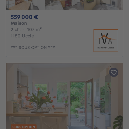
559000€
559 000 €
Maison
2 chambres
mètres carrés
2 ch.
·
107
m²
1180 Uccle
*** SOUS OPTION ***
SOUS OPTION