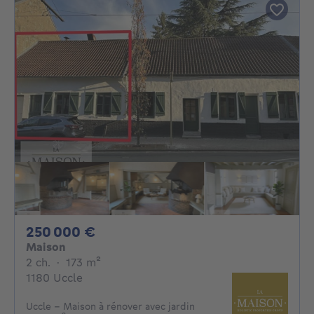
250000€
250 000 €
Maison
2 chambres
mètres carrés
2 ch.
·
173
m²
1180 Uccle
Uccle – Maison à rénover avec jardin