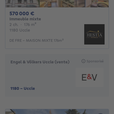
570000€
570 000 €
Immeuble mixte
2 chambres
mètres carrés
2 ch.
·
176
m²
1180 Uccle
DE FRE - MAISON MIXTE 176m²
Sponsorisé
Engel & Völkers Uccle (vente)
1180
-
Uccle