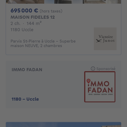
695000€
695 000 €
(hors taxes)
MAISON FIDELES 12
2 chambres
mètres carrés
2 ch.
·
144
m²
1180 Uccle
Parvis St-Pierre à Uccle - Superbe
maison NEUVE, 2 chambres
Sponsorisé
IMMO FADAN
1180
-
Uccle