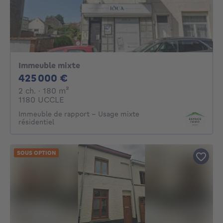
Immeuble mixte
425000€
425 000 €
2 chambres
mètres carrés
2 ch.
· 180
m²
1180 UCCLE
Immeuble de rapport - Usage mixte
résidentiel
SOUS OPTION