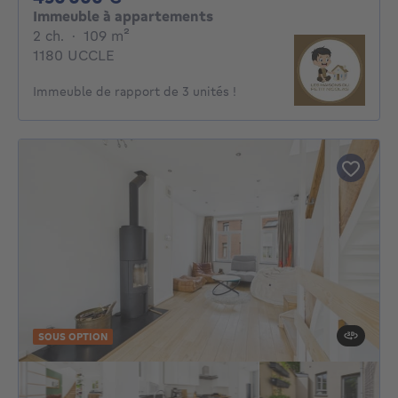
Immeuble à appartements
2 chambres
mètres carrés
2 ch.
·
109
m²
1180 UCCLE
Immeuble de rapport de 3 unités !
SOUS OPTION