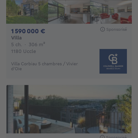
Sponsorisé
1590000€
1 590 000 €
Villa
5 chambres
mètres carrés
5 ch.
·
306
m²
1180 Uccle
Villa Corbiau 5 chambres / Vivier
d'Oie
Sponsorisé