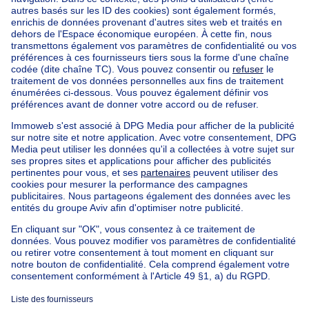
1630 LINKEBEEK
1630 LINKEBEEK
Trouvez d'autres propriétés
Maison à vendre avec 2 chambres Limbourg
Immeuble à appartements à vendre
Maison Bel-étage à vendre
Bien exceptionnel à vendre
Ferme à vendre
Bungalow à vendre
Chalet à vendre
Château à vendre
Maison de campagne à vendre
Immeuble mixte à vendre
Autres biens à vendre
Manoir à vendre
Maison à vendre pas cher à Uccle
Nos maisons hors de la Belgique
Maison à vendre France
Maison à vendre Espagne
Maison à vendre Italie
Maison à vendre Luxembourg
Maison à vendre Pays-bas
À propos
Outils
Immoweb
Estimer mon bien