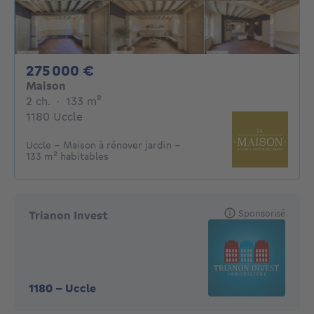
275000€
275 000 €
Maison
2 chambres
mètres carrés
2 ch.
·
133
m²
1180 Uccle
Uccle – Maison à rénover jardin –
133 m² habitables
Sponsorisé
Trianon Invest
1180
-
Uccle