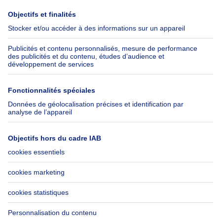
Presse
Crédit hypothécaire avec
Belfius
Emplois
Assurances
Groupe Axel Springer
Check-list déménagement
SeLoger.com
Immowelt.de
Aide
Suivez-nous
FAQ
Immoweb Blog
Fraude
Facebook
Accessibilité
X
Contactez-nous
LinkedIn
Immoweb SA © 2026 - Tous droits réservés
Conditions d'utilisation
Gestion des cookies
Vie privée