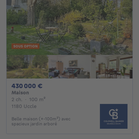
SOUS OPTION
430000€
430 000 €
Maison
2 chambres
mètres carrés
2 ch.
·
100
m²
1180 Uccle
Belle maison (+-100m²) avec
spacieux jardin arboré