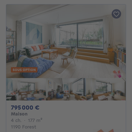
SOUS OPTION
795000€
795 000 €
Maison
4 chambres
mètres carrés
4 ch.
·
177
m²
1190 Forest