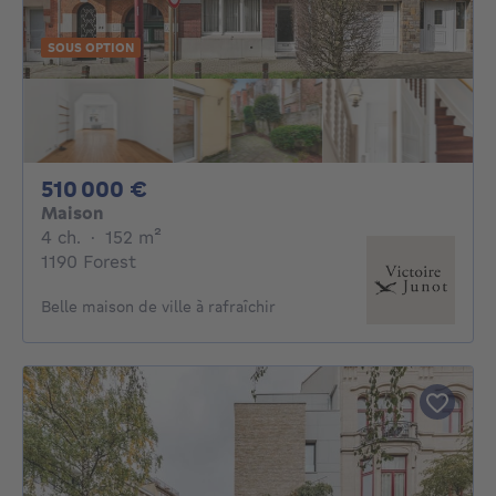
SOUS OPTION
510000€
510 000 €
Maison
4 chambres
mètres carrés
4 ch.
·
152
m²
1190 Forest
Belle maison de ville à rafraîchir