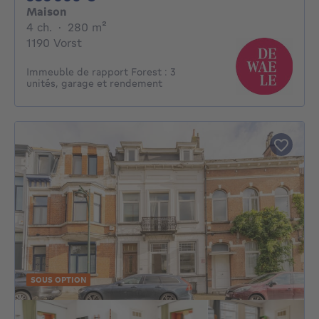
Maison
4 chambres
mètres carrés
4 ch.
·
280
m²
1190 Vorst
Immeuble de rapport Forest : 3
unités, garage et rendement
SOUS OPTION