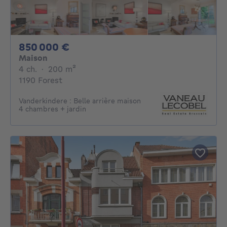
850000€
850 000 €
Maison
4 chambres
mètres carrés
4 ch.
·
200
m²
1190 Forest
Vanderkindere : Belle arrière maison
4 chambres + jardin