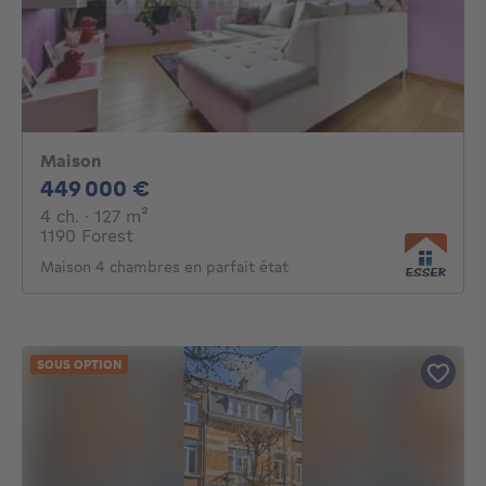
Maison
449000€
449 000 €
4 chambres
mètres carrés
4 ch.
· 127
m²
1190 Forest
Maison 4 chambres en parfait état
SOUS OPTION