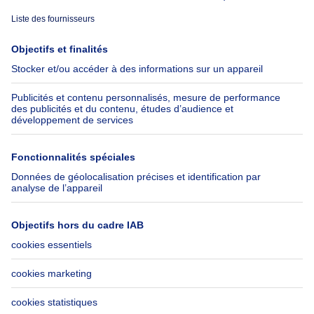
À propos
Outils
Immoweb
Estimer mon bien
Presse
Crédit hypothécaire avec
Belfius
Emplois
Assurances
Groupe Axel Springer
Check-list déménagement
SeLoger.com
Immowelt.de
Aide
Suivez-nous
FAQ
Immoweb Blog
Fraude
Facebook
Accessibilité
X
Contactez-nous
LinkedIn
Immoweb SA © 2026 - Tous droits réservés