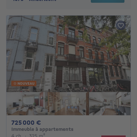
NOUVEAU
725000€
725 000 €
Immeuble à appartements
4 chambres
mètres carrés
4 ch.
·
325
m²