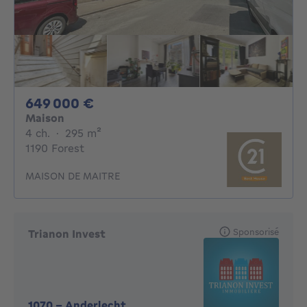
649000€
649 000 €
Maison
4 chambres
mètres carrés
4 ch.
·
295
m²
1190 Forest
MAISON DE MAITRE
Sponsorisé
Trianon Invest
1070
-
Anderlecht