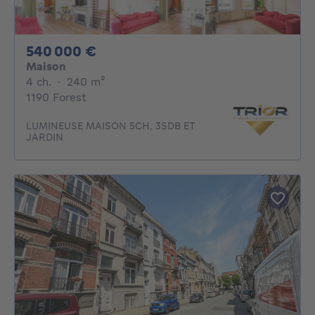
540000€
540 000 €
Maison
4 chambres
mètres carrés
4 ch.
·
240
m²
1190 Forest
LUMINEUSE MAISON 5CH, 3SDB ET
JARDIN