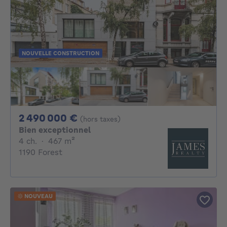
NOUVELLE CONSTRUCTION
2490000€
2 490 000 €
(hors taxes)
Bien exceptionnel
4 chambres
mètres carrés
4 ch.
·
467
m²
1190 Forest
NOUVEAU