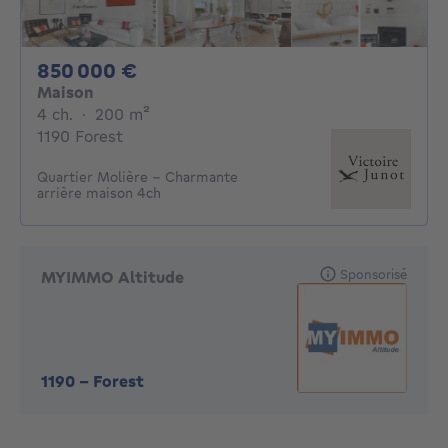
850000€
850 000 €
Maison
4 chambres
mètres carrés
4 ch.
·
200
m²
1190 Forest
Quartier Molière - Charmante
arrière maison 4ch
Sponsorisé
MYIMMO Altitude
1190
-
Forest