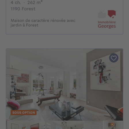
4 chambres
mètres carrés
4 ch.
·
262
m²
1190 Forest
Maison de caractère rénovée avec
jardin à Forest
SOUS OPTION