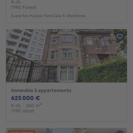
4 chambres
4 ch.
1190 Forest
Superbe maison familiale 4 chambres.
Immeuble à appartements
625000€
625 000 €
4 chambres
mètres carrés
4 ch.
· 260
m²
1190 Vorst
SOUS OPTION