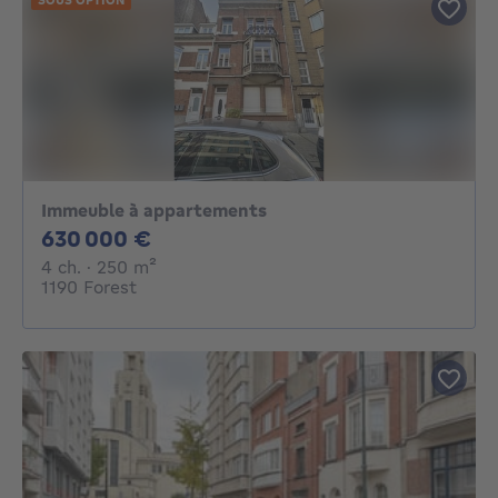
Immeuble à appartements
630000€
630 000 €
4 chambres
mètres carrés
4 ch.
· 250
m²
1190 Forest