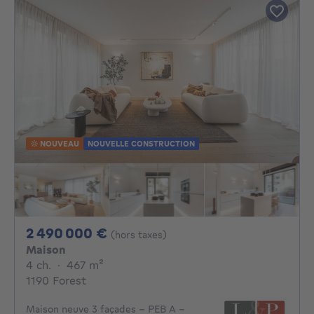
NOUVEAU
NOUVELLE CONSTRUCTION
2490000€
2 490 000 €
(hors taxes)
Maison
4 chambres
mètres carrés
4 ch.
·
467
m²
1190 Forest
Maison neuve 3 façades – PEB A -