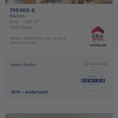
795000€
795 000 €
Maison
4 chambres
mètres carrés
4 ch.
·
240
m²
1190 Forest
Maison unifamiliale avec jardin à
vendre à Uccle
Sponsorisé
Immo Renier
1070
-
Anderlecht