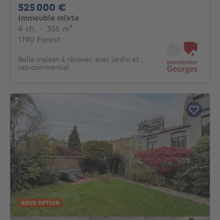
525000€
525 000 €
Immeuble mixte
4 chambres
mètres carrés
4 ch.
·
355
m²
1190 Forest
Belle maison à rénover, avec jardin et
rez-commercial
SOUS OPTION