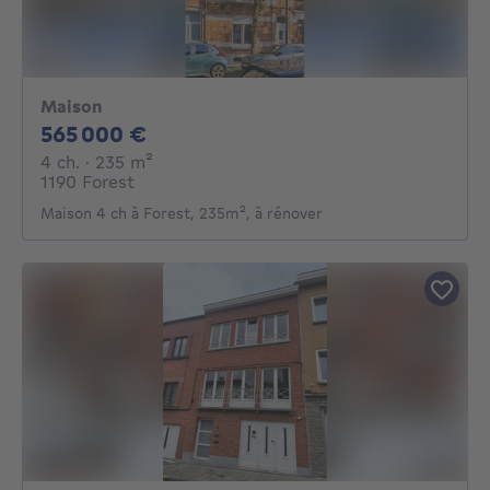
Maison
565000€
565 000 €
4 chambres
mètres carrés
4 ch.
· 235
m²
1190 Forest
Maison 4 ch à Forest, 235m², à rénover