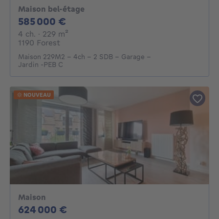
Maison bel-étage
585000€
585 000 €
4 chambres
mètres carrés
4 ch.
· 229
m²
1190 Forest
Maison 229M2 - 4ch - 2 SDB - Garage -
Jardin -PEB C
NOUVEAU
Maison
624000€
624 000 €