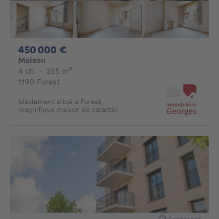
450000€
450 000 €
Maison
4 chambres
mètres carrés
4 ch.
·
255
m²
1190 Forest
Idéalement situé à Forest,
magnifique maison de caractèr
Sponsorisé