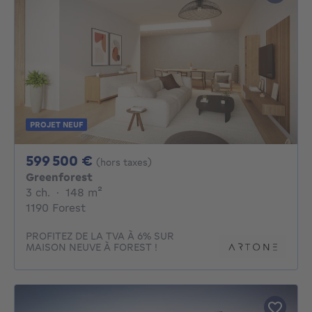
PROJET NEUF
599500€
599 500 €
(hors taxes)
Greenforest
3 chambres
mètres carrés
3 ch.
·
148
m²
1190 Forest
PROFITEZ DE LA TVA À 6% SUR
MAISON NEUVE À FOREST !