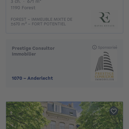
3 chambres
mètres carrés
3 ch.
·
671
m²
1190 Forest
FOREST – IMMEUBLE MIXTE DE
±670 m² – FORT POTENTIEL
Sponsorisé
Prestige Consultor
Immobilier
1070
-
Anderlecht