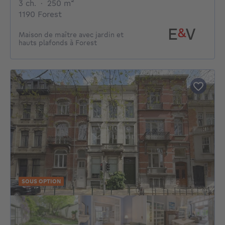
3 chambres
mètres carrés
3 ch.
·
250
m²
1190 Forest
Maison de maître avec jardin et
hauts plafonds à Forest
SOUS OPTION