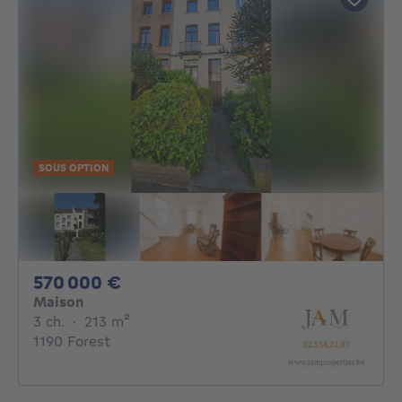
SOUS OPTION
570000€
570 000 €
Maison
3 chambres
mètres carrés
3 ch.
·
213
m²
1190 Forest