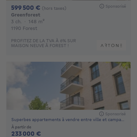
599500€
Sponsorisé
599 500 €
(hors taxes)
Greenforest
3 chambres
mètres carrés
3 ch.
·
148
m²
1190 Forest
PROFITEZ DE LA TVA À 6% SUR
MAISON NEUVE À FOREST !
Sponsorisé
Superbes appartements à vendre entre ville et campagne
À partir de
233000€
233 000 €