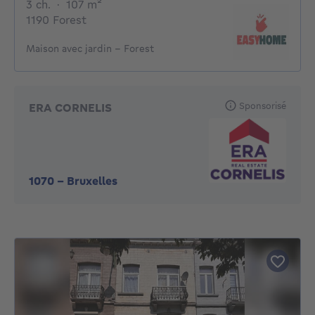
3 chambres
mètres carrés
3 ch.
·
107
m²
1190 Forest
Maison avec jardin – Forest
Sponsorisé
ERA CORNELIS
1070
-
Bruxelles