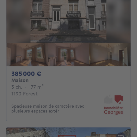
385000€
385 000 €
Maison
3 chambres
mètres carrés
3 ch.
·
177
m²
1190 Forest
Spacieuse maison de caractère avec
plusieurs espaces extér