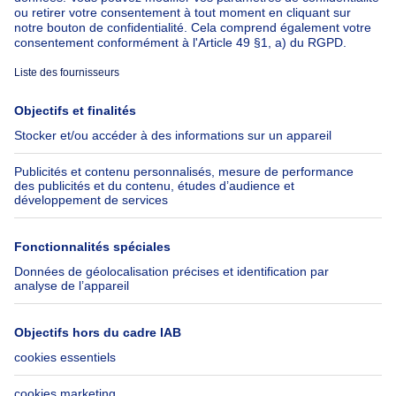
À propos
Outils
Immoweb
Estimer mon bien
Presse
Crédit hypothécaire avec
Belfius
Emplois
Assurances
Groupe Axel Springer
Check-list déménagement
SeLoger.com
Immowelt.de
Aide
Suivez-nous
FAQ
Immoweb Blog
Fraude
Facebook
Accessibilité
X
Contactez-nous
LinkedIn