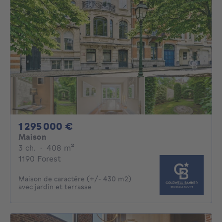
1295000€
1 295 000 €
Maison
3 chambres
mètres carrés
3 ch.
·
408
m²
1190 Forest
Maison de caractère (+/- 430 m2)
avec jardin et terrasse