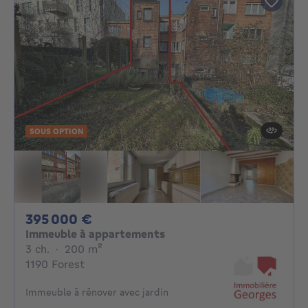
SOUS OPTION
395000€
395 000 €
Immeuble à appartements
3 chambres
mètres carrés
3 ch.
·
200
m²
1190 Forest
Immeuble à rénover avec jardin