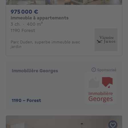
975000€
975 000 €
Immeuble à appartements
3 chambres
mètres carrés
3 ch.
·
400
m²
1190 Forest
Parc Duden, superbe immeuble avec
jardin
Sponsorisé
Immobilière Georges
1190
-
Forest