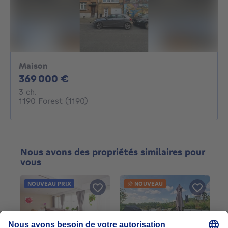
Maison
369000€
369 000 €
3 chambres
3 ch.
1190 Forest (1190)
Nous avons des propriétés similaires pour
vous
NOUVEAU PRIX
NOUVEAU