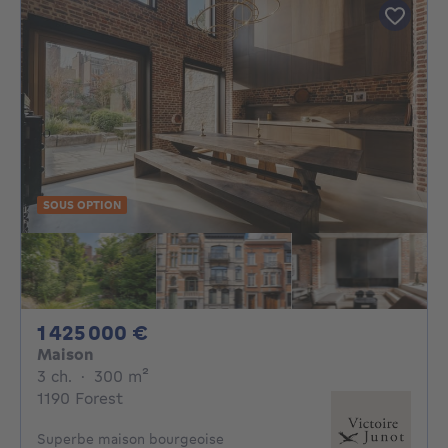
SOUS OPTION
1425000€
1 425 000 €
Maison
3 chambres
mètres carrés
3 ch.
·
300
m²
1190 Forest
Superbe maison bourgeoise