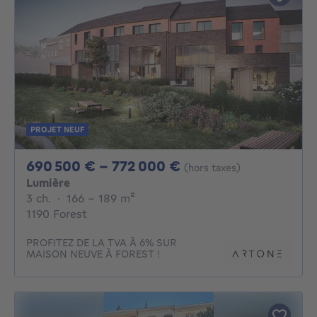
PROJET NEUF
De 690500€ À 772
690 500 € - 772 000 €
(hors taxes)
Lumière
3 chambres
mètres carrés
3 ch.
·
166 - 189
m²
1190 Forest
PROFITEZ DE LA TVA À 6% SUR
MAISON NEUVE À FOREST !