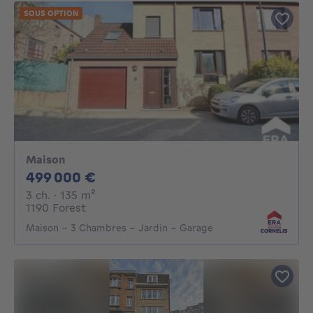
SOUS OPTION
Maison
499000€
499 000 €
3 chambres
mètres carrés
3 ch.
· 135
m²
1190 Forest
Maison - 3 Chambres - Jardin - Garage