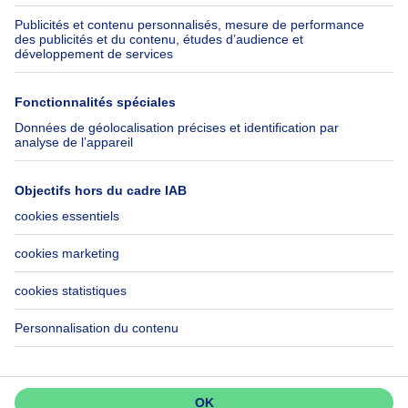
Assurances
Groupe Axel Springer
Check-list déménagement
SeLoger.com
Immowelt.de
Aide
Suivez-nous
FAQ
Immoweb Blog
Fraude
Facebook
Accessibilité
X
Contactez-nous
LinkedIn
Immoweb SA © 2026 - Tous droits réservés
Conditions d'utilisation
Gestion des cookies
Vie privée
Règles de fonctionnement et de classement
Ne passez pas à côté!
Créez une alerte pour découvrir
les nouvelles annonces en premier.