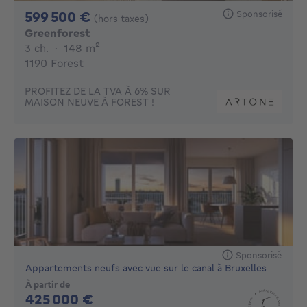
599500€
Sponsorisé
599 500 €
(hors taxes)
Greenforest
3 chambres
mètres carrés
3 ch.
·
148
m²
1190 Forest
PROFITEZ DE LA TVA À 6% SUR
MAISON NEUVE À FOREST !
Sponsorisé
Appartements neufs avec vue sur le canal à Bruxelles
À partir de
425000€
425 000 €