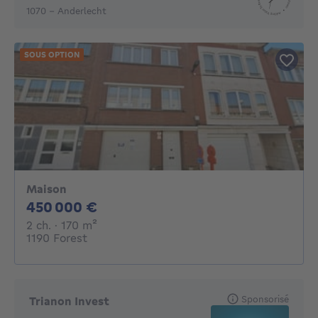
1070 - Anderlecht
SOUS OPTION
Maison
450000€
450 000 €
2 chambres
mètres carrés
2 ch.
· 170
m²
1190 Forest
Sponsorisé
Trianon Invest