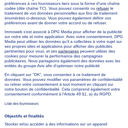
Trouvez d'autres propriétés
Maison à vendre avec 2 chambres Limbourg
Immeuble à appartements à vendre
Maison Bel-étage à vendre
Bien exceptionnel à vendre
Ferme à vendre
Bungalow à vendre
Chalet à vendre
Château à vendre
Maison de campagne à vendre
Immeuble mixte à vendre
Autres biens à vendre
Manoir à vendre
Maison à vendre pas cher à Forest
Nos maisons hors de la Belgique
Maison à vendre France
Maison à vendre Espagne
Maison à vendre Italie
Maison à vendre Luxembourg
Maison à vendre Pays-bas
À propos
Outils
Immoweb
Estimer mon bien
Presse
Crédit hypothécaire avec
Belfius
Emplois