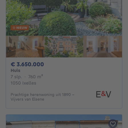
NIEUW
3650000€
€ 3.650.000
Huis
7 slaapkamers
vierkante meters
7 slp.
·
760
m²
1050 Ixelles
Prachtige herenwoning uit 1890 –
Vijvers van Elsene