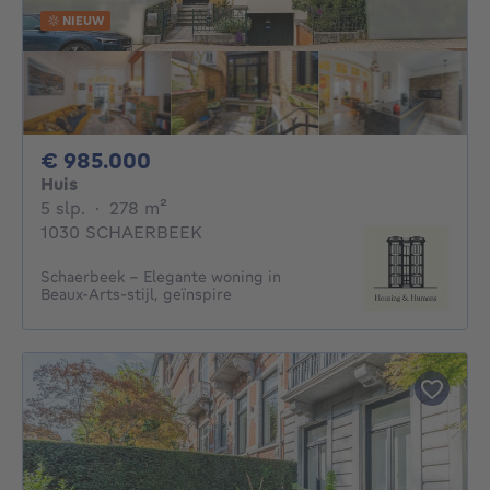
NIEUW
985000€
€ 985.000
Huis
5 slaapkamers
vierkante meters
5 slp.
·
278
m²
1030 SCHAERBEEK
Schaerbeek - Elegante woning in
Beaux-Arts-stijl, geïnspire