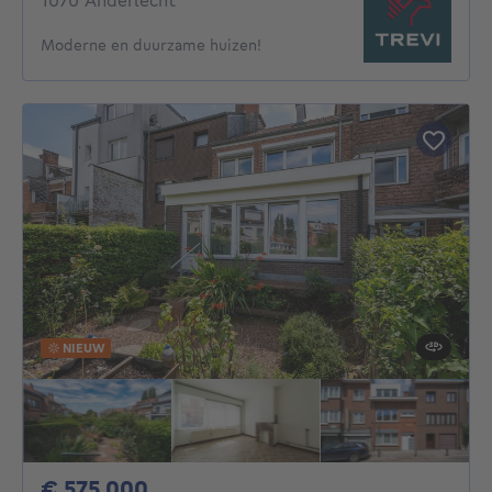
1070 Anderlecht
Moderne en duurzame huizen!
NIEUW
575000€
€ 575.000