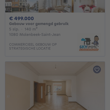
499000€
€ 499.000
Gebouw voor gemengd gebruik
5 slaapkamers
vierkante meters
5 slp.
·
140
m²
1080 Molenbeek-Saint-Jean
COMMERCIEEL GEBOUW OP
STRATEGISCHE LOCATIE