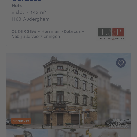
Huis
3 slaapkamers
vierkante meters
3 slp.
·
142
m²
1160 Auderghem
OUDERGEM – Herrmann-Debroux –
Nabij alle voorzieningen
NIEUW