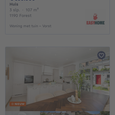
Huis
3 slaapkamers
vierkante meters
3 slp.
·
107
m²
1190 Forest
Woning met tuin – Vorst
NIEUW