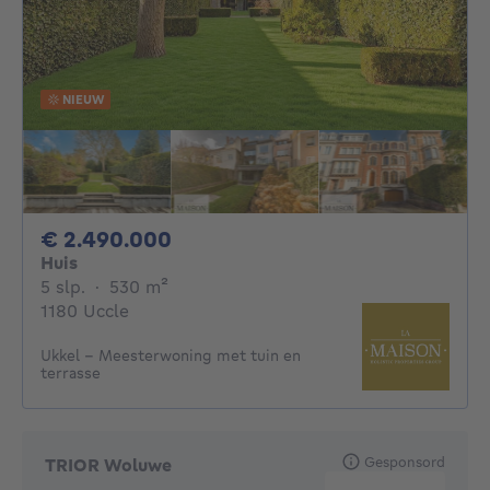
NIEUW
2490000€
€ 2.490.000
Huis
5 slaapkamers
vierkante meters
5 slp.
·
530
m²
1180 Uccle
Ukkel – Meesterwoning met tuin en
terrasse
Gesponsord
TRIOR Woluwe