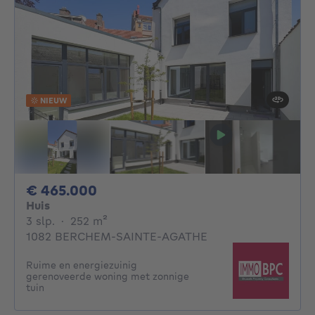
NIEUW
465000€
€ 465.000
Huis
3 slaapkamers
vierkante meters
3 slp.
·
252
m²
1082 BERCHEM-SAINTE-AGATHE
Ruime en energiezuinig
gerenoveerde woning met zonnige
tuin