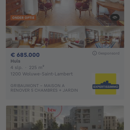
ONDER OPTIE
Gesponsord
685000€
€ 685.000
Huis
4 slaapkamers
vierkante meters
4 slp.
·
225
m²
1200 Woluwe-Saint-Lambert
GRIBAUMONT - MAISON A
RENOVER 5 CHAMBRES + JARDIN