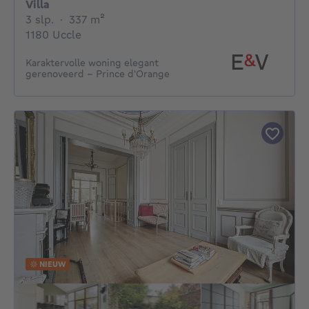
Villa
3 slaapkamers
vierkante meters
3 slp.
·
337
m²
1180 Uccle
Karaktervolle woning elegant
gerenoveerd - Prince d'Orange
NIEUW