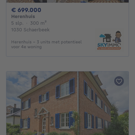
699000€
€ 699.000
Herenhuis
5 slaapkamers
vierkante meters
5 slp.
·
300
m²
1030 Schaerbeek
Herenhuis – 3 units met potentieel
voor 4e woning