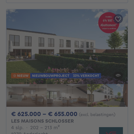
NIEUW
NIEUWBOUWPROJECT
33% VERKOCHT
Van 625000€ Tot 
€ 625.000 - € 655.000
(excl. belastingen)
LES MAISONS SCHLOSSER
4 slaapkamers
vierkante meters
4 slp.
·
202 - 213
m²