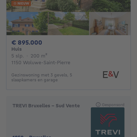
NIEUW
895000€
€ 895.000
Huis
5 slaapkamers
vierkante meters
5 slp.
·
200
m²
1150 Woluwe-Saint-Pierre
Gezinswoning met 3 gevels, 5
slaapkamers en garage
Gesponsord
TREVI Bruxelles - Sud Vente