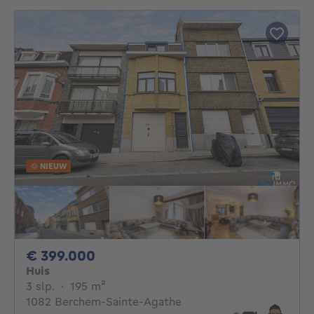
NIEUW
399000€
€ 399.000
Huis
3 slaapkamers
vierkante meters
3 slp.
·
195
m²
1082 Berchem-Sainte-Agathe