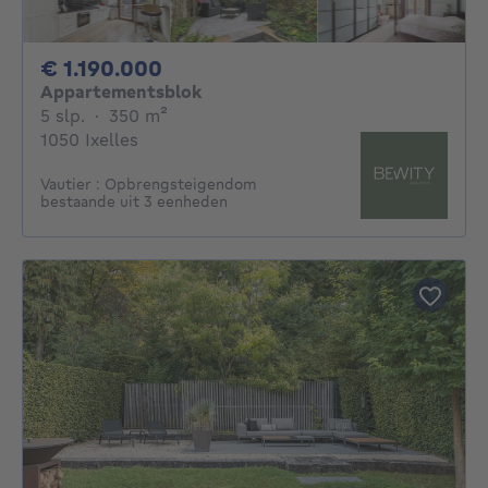
1190000€
€ 1.190.000
Appartementsblok
5 slaapkamers
vierkante meters
5 slp.
·
350
m²
1050 Ixelles
Vautier : Opbrengsteigendom
bestaande uit 3 eenheden