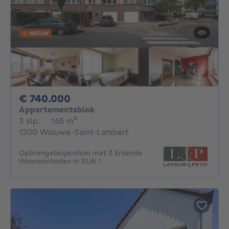
NIEUW
740000€
€ 740.000
Appartementsblok
3 slaapkamers
vierkante meters
3 slp.
·
165
m²
1200 Woluwe-Saint-Lambert
Opbrengsteigendom met 3 Erkende
Wooneenheden in SLW !