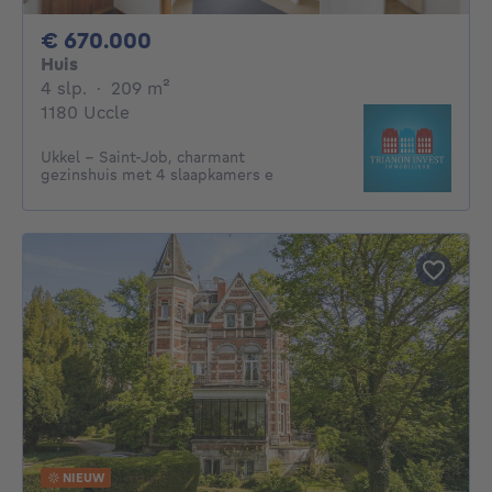
670000€
€ 670.000
Huis
4 slaapkamers
vierkante meters
4 slp.
·
209
m²
1180 Uccle
Ukkel – Saint-Job, charmant
gezinshuis met 4 slaapkamers e
NIEUW