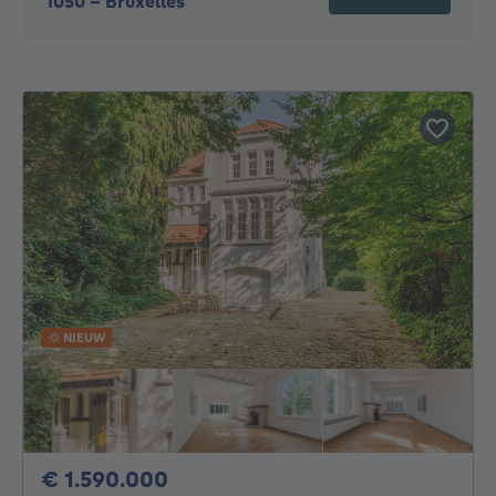
1050
-
Bruxelles
NIEUW
1590000€
€ 1.590.000