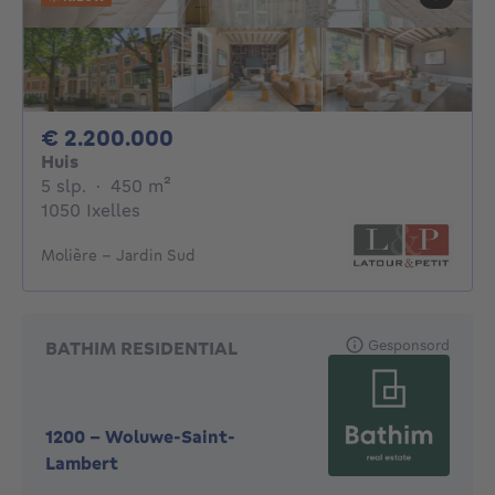
2200000€
€ 2.200.000
Huis
5 slaapkamers
vierkante meters
5 slp.
·
450
m²
1050 Ixelles
Molière - Jardin Sud
Gesponsord
BATHIM RESIDENTIAL
1200
-
Woluwe-Saint-
Lambert