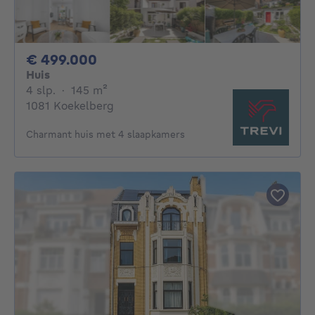
499000€
€ 499.000
Huis
4 slaapkamers
vierkante meters
4 slp.
·
145
m²
1081 Koekelberg
Charmant huis met 4 slaapkamers