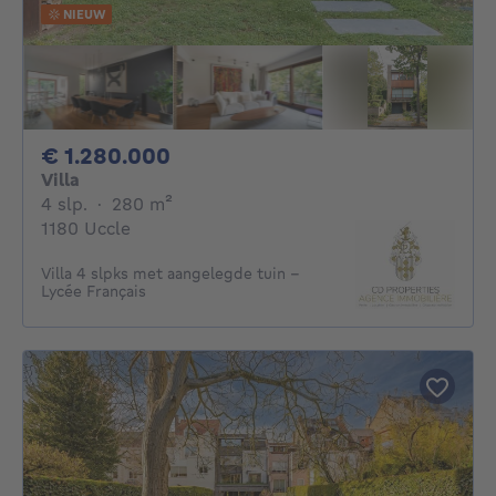
NIEUW
1280000€
€ 1.280.000
Villa
4 slaapkamers
vierkante meters
4 slp.
·
280
m²
1180 Uccle
Villa 4 slpks met aangelegde tuin -
Lycée Français