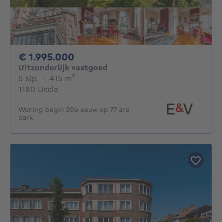
1995000€
€ 1.995.000
Uitzonderlijk vastgoed
5 slaapkamers
vierkante meters
5 slp.
·
415
m²
1180 Uccle
Woning begin 20e eeuw op 77 are
park