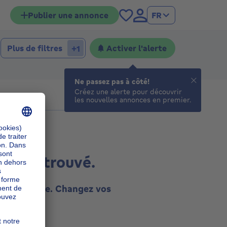
Publier une annonce
FR
Plus de filtres
Activer l'alerte
+1
Ne passez pas à côté!
Créez une alerte pour découvrir
les nouvelles annonces en premier.
ultat trouvé.
tte recherche. Changez vos
essayez.