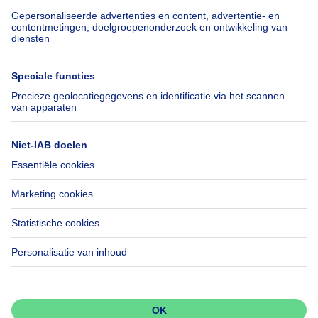
Verzekeringen
Axel Springer Group
Verhuis checklist
SeLoger.com
Immowelt.de
Hulp
Volg ons
Veelgestelde vragen
Immoweb Blog
Fraude
Facebook
Toegankelijkheid
X
Contacteer ons
LinkedIn
Immoweb SA © 2026 - Alle rechten voorbehouden
Gebruiksvoorwaarden
Cookie instellingen
Privacybeleid
Rangschikking regels
3044 -