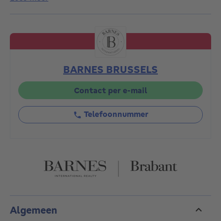
doorkruist, een deel slaapkamer die kan worden
verdeeld in twee, een terras dat plaats biedt aan
meerdere fietsen, een doucheruimte, een apart toilet
en de garderobe. Op de eerste verdieping bevinden
zich de keuken en de eetkamer, evenals het
gastentoilet en de wasruimte. Op de tweede
BARNES BRUSSELS
verdieping is de woonkamer, die ook gebruikt kan
worden als kantoor of slaapkamer. Op de bovenste
verdieping ligt het beroemde dakterras op het zuiden,
Contact per e-mail
omringd door vegetatie. Tot slot is er de kelder, een
ruimte voor ontspanning of sport, met een prachtige
Telefoonnummer
badkamer badend in het licht, die perfect kan worden
omgebouwd tot een grote slaapkamer. En laten we
de lift naar alle verdiepingen van het huis niet
vergeten.
Een woning om te ontdekken met het kantoor van
Barnes Brussel +32 880 15 15 / https://www.barnes-
brussels.com
Algemeen