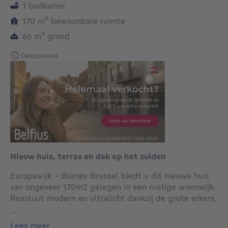
1 badkamer
vierkante meters
170
m²
bewoonbare ruimte
vierkante meters
66
m²
grond
Gesponsord
Nieuw huis, terras en dak op het zuiden
Europawijk - Barnes Brussel biedt u dit nieuwe huis
van ongeveer 170m2 gelegen in een rustige woonwijk.
Resoluut modern en ultralicht dankzij de grote erkers,
biedt het 5 niveaus samengesteld als volgt: vanaf de
...
ingang, een zenitale verlichting die het hele huis
lees meer