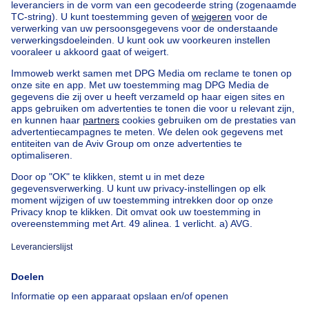
Home
België
Brussel (provincie)
Brussel (arrondissement)
Kopen uw huis in Brussels
Onze huizen buiten België
Huis te koop Frankrijk
Huis te koop Spanje
Huis te koop Italië
Huis te koop Luxemburg
Huis te koop Nederland
Goedkoop vastgoed
Goedkoop huis te koop
Goedkope appartementen te huur
Onze huurwoningen met slaapkamers
Appartement te koop met 3 slaapkamers Oostende
Huis te koop met 3 slaapkamers Stene
Huis te koop met 3 slaapkamers Deurne
Over
Tools
Immoweb
Schat mijn eigendom
Pers
Hypothecair krediet met
Belfius
Jobs