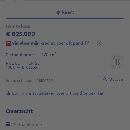
kaart
Huis te koop
€ 825.000
825000€
-
Simuleer mijn krediet voor dit pand
vierkante meters
2 slaapkamers
|
170
m²
RUE LE TITIEN 25
1000
—
Brussels
Melden
Immoweb code : 21554799
Log in om statistieken over dit pand te bekijken
Overzicht
2 slaapkamers