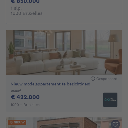
850000€
€ 850.000
1 slaapkamer
1 slp.
1000 Bruxelles
Gesponsord
Nieuw modelappartement te bezichtigen!
Vanaf
422000€
€ 422.000
1000 - Bruxelles
NIEUW