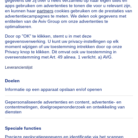
Landhuis te koop
Gebouw gemengd gebruik te koop
Andere panden te koop
Manoir te koop
Huis te koop goedkoop in Brussel
Onze huizen buiten België
Huis te koop Frankrijk
Huis te koop Spanje
Huis te koop Italië
Huis te koop Luxemburg
Huis te koop Nederland
Over
Tools
Immoweb
Schat mijn eigendom
Pers
Hypothecair krediet met
Belfius
Jobs
Verzekeringen
Axel Springer Group
Verhuis checklist
SeLoger.com
Immowelt.de
Hulp
Volg ons