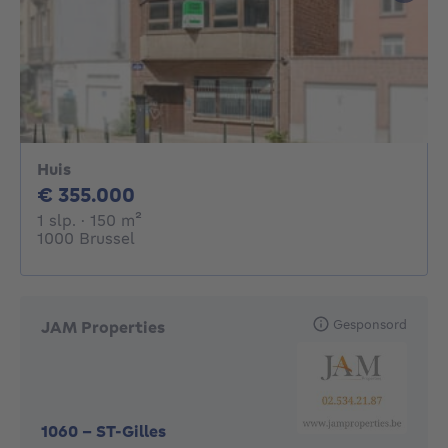
Huis
355000€
€ 355.000
1 slaapkamer
vierkante meters
1 slp.
· 150
m²
1000 Brussel
Gesponsord
JAM Properties
1060
-
ST-Gilles