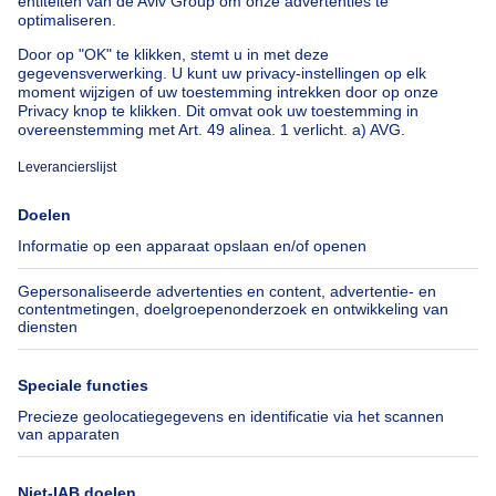
Onze huizen buiten België
Huis te koop Frankrijk
Huis te koop Spanje
Huis te koop Italië
Huis te koop Luxemburg
Huis te koop Nederland
Over
Tools
Immoweb
Schat mijn eigendom
Pers
Hypothecair krediet met
Belfius
Jobs
Verzekeringen
Axel Springer Group
Verhuis checklist
SeLoger.com
Immowelt.de
Hulp
Volg ons
Veelgestelde vragen
Immoweb Blog
Fraude
Facebook