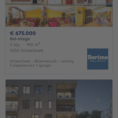
675000€
€ 675.000
Bel-etage
3 slaapkamers
vierkante meters
3 slp.
·
190
m²
1030 Schaerbeek
Schaerbeek - Bloemenwijk - woning
3 slaapkamers + garage