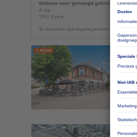
Gebouw voor gemengd gebruik
4 slaapkamers
4 slp.
1140 Evere
Te renoveren opbrengsteigendom!
NIEUW