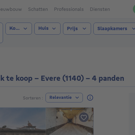
ieuwbouw
Schatten
Professionals
Diensten
Type transactie
Type pand
Kopen
Huis
Prijs
Slaapkamers
e (1140))
 te koop - Evere (1140) - 4 panden
A
Relevantie
Sorteren :