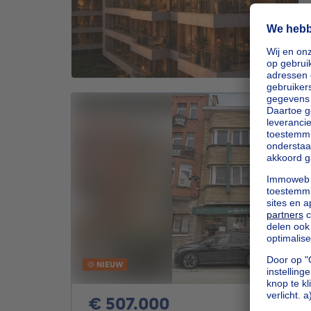
NIEUW
507000€
€ 507.000