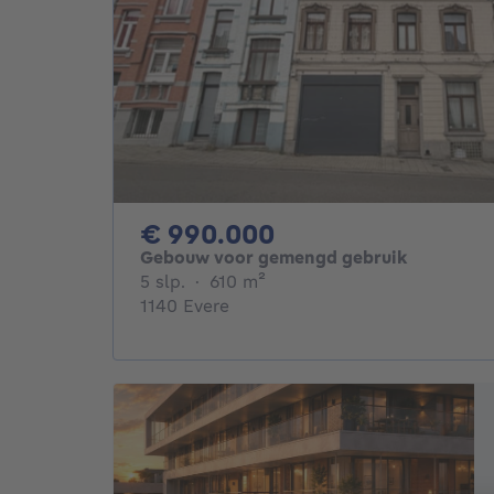
990000€
€ 990.000
Gebouw voor gemengd gebruik
5 slaapkamers
vierkante meters
5 slp.
·
610
m²
1140 Evere