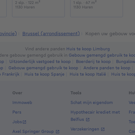
e meters
vierkante meters
2 slaapkamers
vierkante meters
1 slaapkamer
vierkante meters
2 slp.
· 122
m²
1 slp.
· 67
m²
4
1130 Haren
1130 Haren
1
ovincie)
Brussel (arrondissement)
Kopen uw gebouw voo
Vind andere panden
Huis te koop Limburg
ndere gebouw gemengd gebruik in
Gebouw gemengd gebruik te koo
op
Uitzonderlijk vastgoed te koop
Boerderij te koop
Bungalow
op
Gebouw gemengd gebruik te koop
Andere panden te koop
 Frankrijk
Huis te koop Spanje
Huis te koop Italië
Huis te ko
Over
Tools
Hu
Immoweb
Schat mijn eigendom
Ve
Pers
Hypothecair krediet met
Fr
Belfius
Jobs
Toe
Verzekeringen
Axel Springer Group
Co