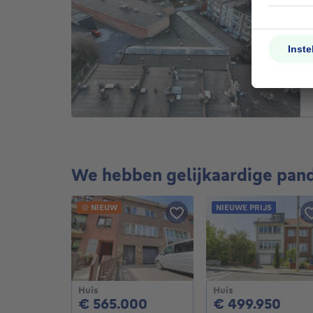
We hebben gelijkaardige pan
NIEUW
NIEUWE PRIJS
Huis
Huis
565000€
499
€ 565.000
€ 499.950