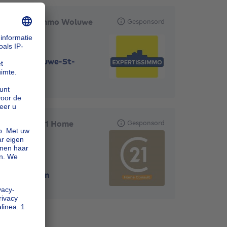
Expertissimmo Woluwe
Gesponsord
1200
-
Woluwe-St-
Lambert
CENTURY 21 Home
Gesponsord
Consult
1130
-
Haren