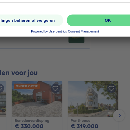
1199000€
€ 1.199.000
vierkante meters
1455
m²
1140 Evere
Ongelooflijk magazijn van 1.455
m² met een plafondhoogte van
den voor jou
ONDER OPTIE
Next
Benedenverdieping
Penthouse
H
950€
330000€
319000€
€ 330.000
€ 319.000
€