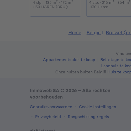
4 slaapkamers
vierkante meters
vierkante meters
4 slaapkamers
vierkant
4 slp.
· 185
m²
· 172
m²
4 slp.
· 216
m²
· 364
m²
1130 HAREN (BRU.)
1130 Haren
Home
België
Brussel (pr
Vind a
Appartementsblok te koop
Bel-etage te ko
Landhuis te ko
Onze huizen buiten België
Huis te koop
Immoweb SA © 2026 - Alle rechten
voorbehouden
Gebruiksvoorwaarden
Cookie instellingen
Privacybeleid
Rangschikking regels