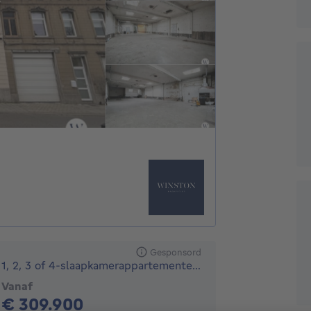
Gesponsord
1, 2, 3 of 4-slaapkamerappartementen nabij Mediapark Brussel
Vanaf
309900€
€ 309.900