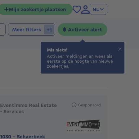
Mijn zoekertje plaatsen
NL
Meer filters
Activeer alert
+1
Mis niets!
Activeer meldingen en wees als
eerste op de hoogte van nieuwe
zoekertjes.
anbevolen agentschappen
Eventimmo Real Estate
Gesponsord
- Services
1030
-
Schaerbeek