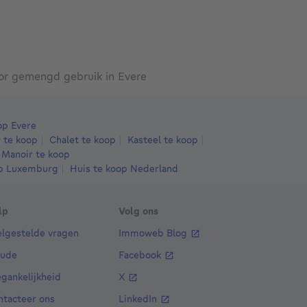
4 slaapkamers
vierkante meters
vierkante meters
3 slaapkamers
vierkante meters
vierkante meters
4 sla
 slp.
· 262
m²
· 205
m²
3 slp.
· 200
m²
· 1003
m²
4 slp.
· 220
130 Bruxelles
1130 Haren
1130 Bruxell
r gemengd gebruik in Evere
p Evere
 te koop
Chalet te koop
Kasteel te koop
Manoir te koop
op Luxemburg
Huis te koop Nederland
lp
Volg ons
elgestelde vragen
Immoweb Blog
aude
Facebook
gankelijkheid
X
ntacteer ons
LinkedIn