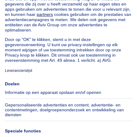
Uitzonderlijk vastgoed te koop
Boerderij te koop
Bungalow te koop
Chalet te koop
Kasteel te koop
Landhuis te koop
Gebouw gemengd gebruik te koop
Andere panden te koop
Manoir te koop
Onze huizen buiten België
Huis te koop Frankrijk
Huis te koop Spanje
Huis te koop Italië
Huis te koop Luxemburg
Huis te koop Nederland
Over
Tools
Immoweb
Schat mijn eigendom
Pers
Hypothecair krediet met
Belfius
Jobs
Verzekeringen
Axel Springer Group
Verhuis checklist
SeLoger.com
Immowelt.de