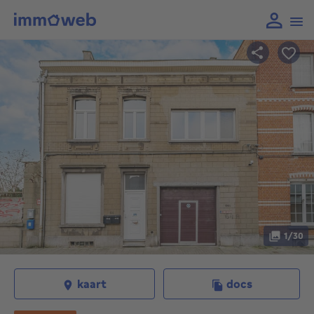
1/30
kaart
docs