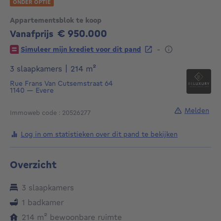
ONDER OPTIE
Appartementsblok te koop
€ 950.000
Vanafprijs
950000€
-
Simuleer mijn krediet voor dit pand
vierkante meters
3 slaapkamers
|
214
m²
Rue Frans Van Cutsemstraat 64
1140
—
Evere
Melden
Immoweb code : 20526277
Log in om statistieken over dit pand te bekijken
Overzicht
3 slaapkamers
1 badkamer
vierkante meters
214
m²
bewoonbare ruimte