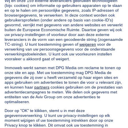
Home
België
Brussel (provincie)
Brussel (arrondissement)
Kopen uw appartementsblok in Evere
Onze huizen buiten België
Huis te koop Frankrijk
Huis te koop Spanje
Huis te koop Italië
Huis te koop Luxemburg
Huis te koop Nederland
Goedkoop vastgoed
Goedkoop huis te koop
Goedkope appartementen te huur
Onze huurwoningen met slaapkamers
Appartement te koop met 3 slaapkamers Oostende
Huis te koop met 3 slaapkamers Stene
Huis te koop met 3 slaapkamers Deurne