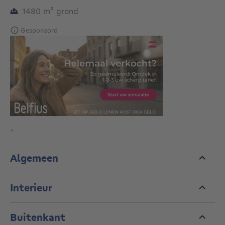
vierkante meters
1480
m²
grond
Gesponsord
-
Algemeen
Interieur
Buitenkant