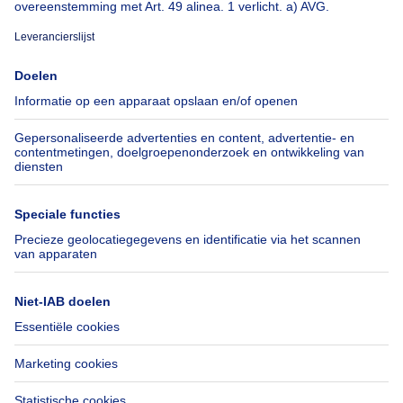
Over
Tools
Immoweb
Schat mijn eigendom
Pers
Hypothecair krediet met
Belfius
Jobs
Verzekeringen
Axel Springer Group
Verhuis checklist
SeLoger.com
Immowelt.de
Hulp
Volg ons
Veelgestelde vragen
Immoweb Blog
Fraude
Facebook
Toegankelijkheid
X
Contacteer ons
LinkedIn
Immoweb SA © 2026 - Alle rechten voorbehouden