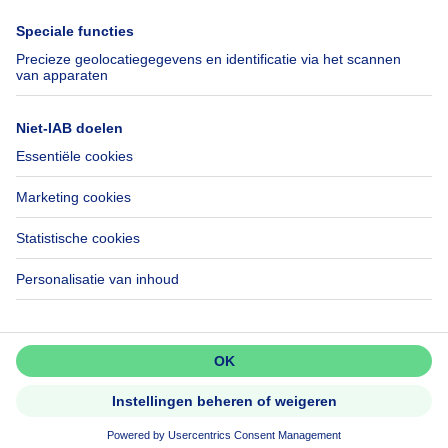
Immowelt.de
Hulp
Volg ons
Veelgestelde vragen
Immoweb Blog
Fraude
Facebook
Toegankelijkheid
X
Contacteer ons
LinkedIn
Immoweb SA © 2026 - Alle rechten voorbehouden
Gebruiksvoorwaarden
Cookie instellingen
Privacybeleid
Rangschikking regels
Mis niets!
Activeer meldingen en wees als
eerste op de hoogte van nieuwe
zoekertjes.
3044 -
d2b95f88ad4c2e3527743d6bd81664b3a2df8b8e -
Activeer alert