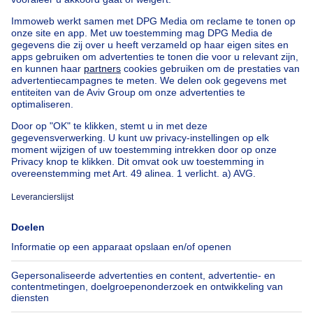
Gebouw gemengd gebruik te koop Watermaal-Bosvoorde
Appartementsblok te koop
Bel-etage te koop
Uitzonderlijk vastgoed te koop
Boerderij te koop
Bungalow te koop
Chalet te koop
Kasteel te koop
Landhuis te koop
Gebouw gemengd gebruik te koop
Andere panden te koop
Manoir te koop
Onze huizen buiten België
Huis te koop Frankrijk
Huis te koop Spanje
Huis te koop Italië
Huis te koop Luxemburg
Huis te koop Nederland
Over
Tools
Immoweb
Schat mijn eigendom
Pers
Hypothecair krediet met
Belfius
Jobs
Verzekeringen
Axel Springer Group
Verhuis checklist
SeLoger.com