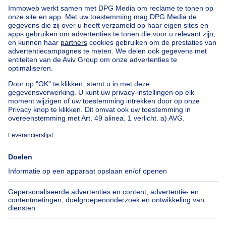
Appartementsblok te koop
Bel-etage te koop
Uitzonderlijk vastgoed te koop
Boerderij te koop
Bungalow te koop
Chalet te koop
Kasteel te koop
Landhuis te koop
Gebouw gemengd gebruik te koop
Andere panden te koop
Manoir te koop
Onze huizen buiten België
Huis te koop Frankrijk
Huis te koop Spanje
Huis te koop Italië
Huis te koop Luxemburg
Huis te koop Nederland
Over
Tools
Immoweb
Schat mijn eigendom
Pers
Hypothecair krediet met
Belfius
Jobs
Verzekeringen
Axel Springer Group
Verhuis checklist
SeLoger.com
Immowelt.de