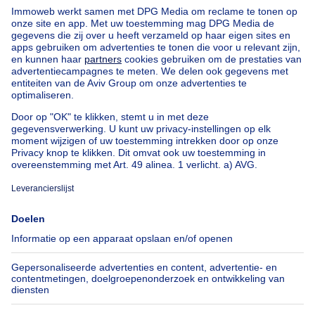
Appartementsblok te koop
Bel-etage te koop
Uitzonderlijk vastgoed te koop
Boerderij te koop
Bungalow te koop
Chalet te koop
Kasteel te koop
Landhuis te koop
Gebouw gemengd gebruik te koop
Andere panden te koop
Manoir te koop
Onze huizen buiten België
Huis te koop Frankrijk
Huis te koop Spanje
Huis te koop Italië
Huis te koop Luxemburg
Huis te koop Nederland
Over
Tools
Immoweb
Schat mijn eigendom
Pers
Hypothecair krediet met
Belfius
Jobs
Verzekeringen
Axel Springer Group
Verhuis checklist
SeLoger.com
Immowelt.de