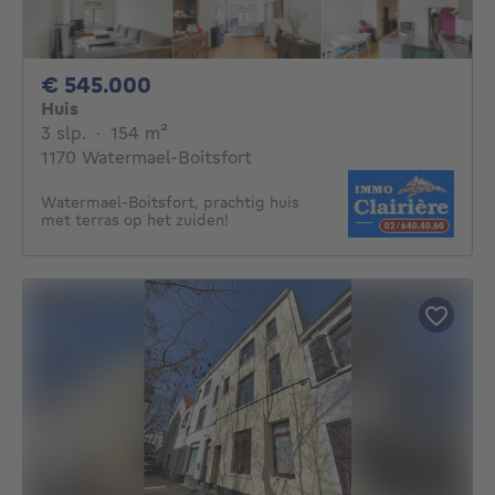
545000€
€ 545.000
Huis
3 slaapkamers
vierkante meters
3 slp.
·
154
m²
1170 Watermael-Boitsfort
Watermael-Boitsfort, prachtig huis
met terras op het zuiden!