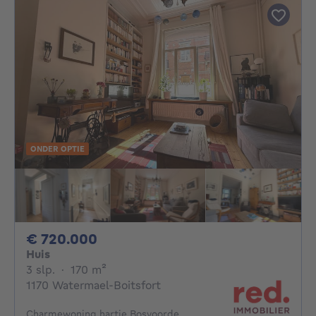
ONDER OPTIE
720000€
€ 720.000
Huis
3 slaapkamers
vierkante meters
3 slp.
·
170
m²
1170 Watermael-Boitsfort
Charmewoning hartje Bosvoorde