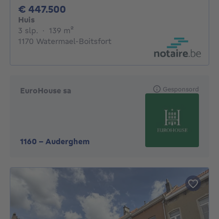
447500€
€ 447.500
Huis
3 slaapkamers
vierkante meters
3 slp.
·
139
m²
1170 Watermael-Boitsfort
Gesponsord
EuroHouse sa
1160
-
Auderghem