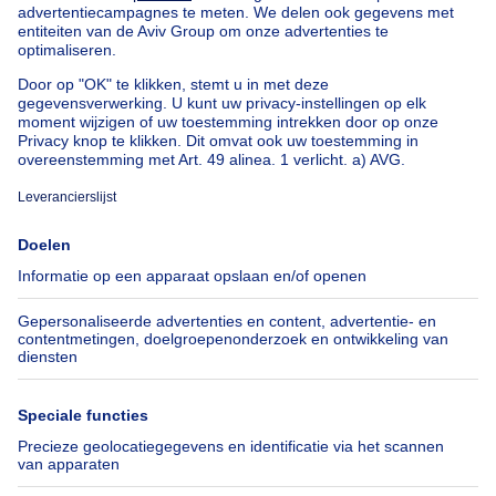
Huis te koop goedkoop in Watermaal-Bosvoorde
Onze huizen buiten België
Huis te koop Frankrijk
Huis te koop Spanje
Huis te koop Italië
Huis te koop Luxemburg
Huis te koop Nederland
Over
Tools
Immoweb
Schat mijn eigendom
Pers
Hypothecair krediet met
Belfius
Jobs
Verzekeringen
Axel Springer Group
Verhuis checklist
SeLoger.com
Immowelt.de
Hulp
Volg ons
Veelgestelde vragen
Immoweb Blog