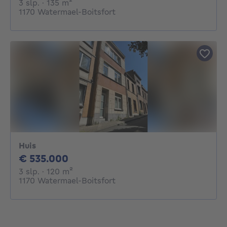
3 slaapkamers
vierkante meters
3 slp.
· 135
m²
1170 Watermael-Boitsfort
Huis
535000€
€ 535.000
3 slaapkamers
vierkante meters
3 slp.
· 120
m²
1170 Watermael-Boitsfort