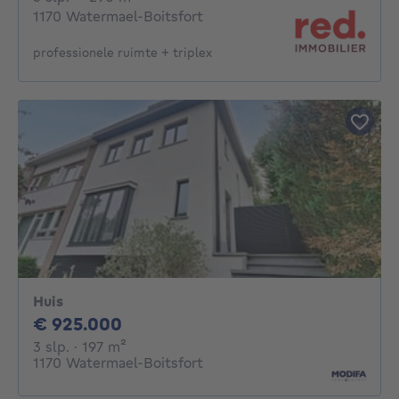
1170 Watermael-Boitsfort
professionele ruimte + triplex
Huis
925000€
€ 925.000
3 slaapkamers
vierkante meters
3 slp.
· 197
m²
1170 Watermael-Boitsfort