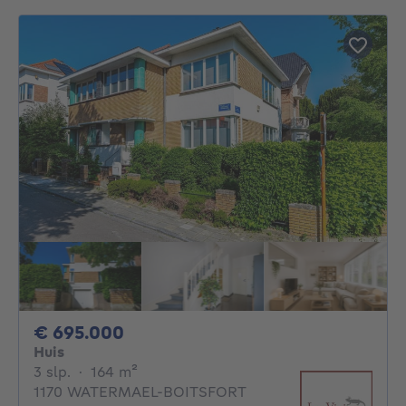
695000€
€ 695.000
Huis
3 slaapkamers
vierkante meters
3 slp.
·
164
m²
1170 WATERMAEL-BOITSFORT