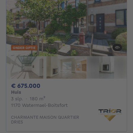
ONDER OPTIE
675000€
€ 675.000
Huis
3 slaapkamers
vierkante meters
3 slp.
·
180
m²
1170 Watermael-Boitsfort
CHARMANTE MAISON QUARTIER
DRIES