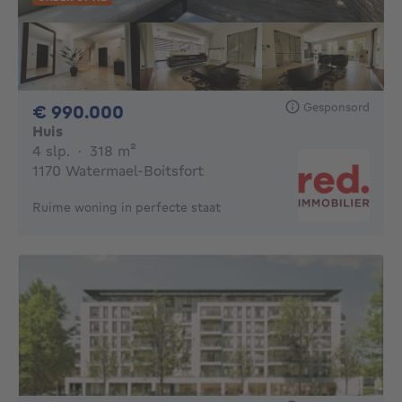
Gesponsord
990000€
€ 990.000
Huis
4 slaapkamers
vierkante meters
4 slp.
·
318
m²
1170 Watermael-Boitsfort
Ruime woning in perfecte staat