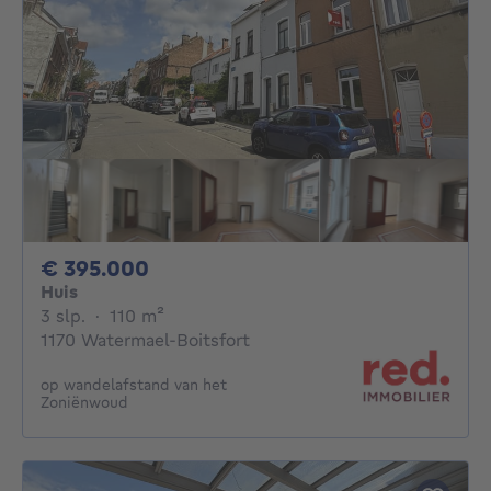
395000€
€ 395.000
Huis
3 slaapkamers
vierkante meters
3 slp.
·
110
m²
1170 Watermael-Boitsfort
op wandelafstand van het
Zoniënwoud