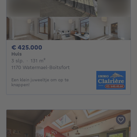
425000€
€ 425.000
Huis
3 slaapkamers
vierkante meters
3 slp.
·
131
m²
1170 Watermael-Boitsfort
Een klein juweeltje om op te
knappen!