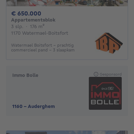
650000€
€ 650.000
Appartementsblok
3 slaapkamers
vierkante meters
3 slp.
·
176
m²
1170 Watermael-Boitsfort
Watermael Boitsfort - prachtig
commercieel pand - 3 slaapkam
Gesponsord
Immo Bolle
1160
-
Auderghem