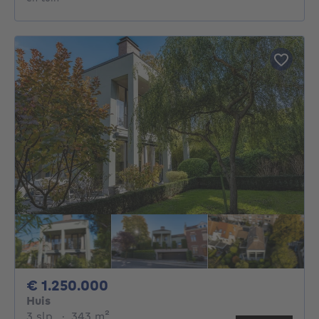
1250000€
€ 1.250.000
Huis
3 slaapkamers
vierkante meters
3 slp.
·
343
m²