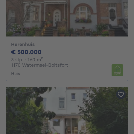
Herenhuis
500000€
€ 500.000
3 slaapkamers
vierkante meters
3 slp.
· 160
m²
1170 Watermael-Boitsfort
Huis