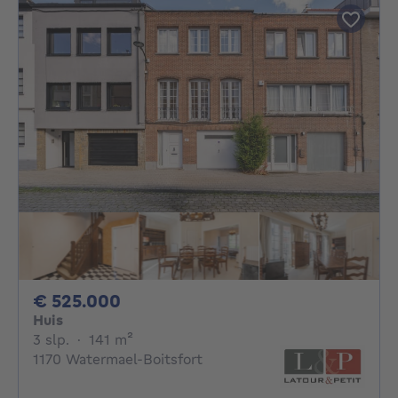
525000€
€ 525.000
Huis
3 slaapkamers
vierkante meters
3 slp.
·
141
m²
1170 Watermael-Boitsfort