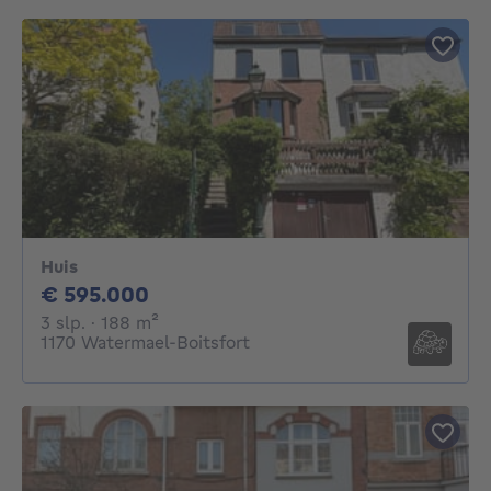
Huis
595000€
€ 595.000
3 slaapkamers
vierkante meters
3 slp.
· 188
m²
1170 Watermael-Boitsfort