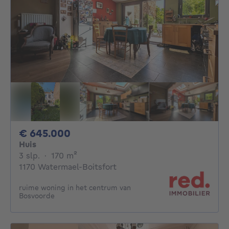
645000€
€ 645.000
Huis
3 slaapkamers
vierkante meters
3 slp.
·
170
m²
1170 Watermael-Boitsfort
ruime woning in het centrum van
Bosvoorde