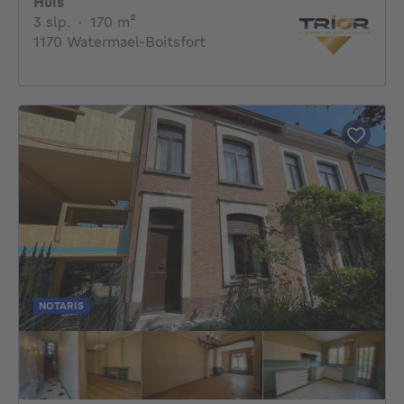
Huis
3 slaapkamers
vierkante meters
3 slp.
·
170
m²
1170 Watermael-Boitsfort
NOTARIS