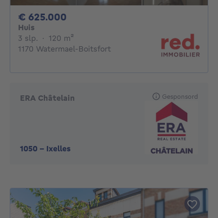
625000€
€ 625.000
Huis
3 slaapkamers
vierkante meters
3 slp.
·
120
m²
1170 Watermael-Boitsfort
Gesponsord
ERA Châtelain
1050
-
Ixelles