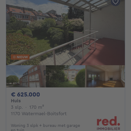
NIEUW
625000€
€ 625.000
Huis
3 slaapkamers
vierkante meters
3 slp.
·
170
m²
1170 Watermael-Boitsfort
Woning 3 slpk + bureau met garage
en tuin