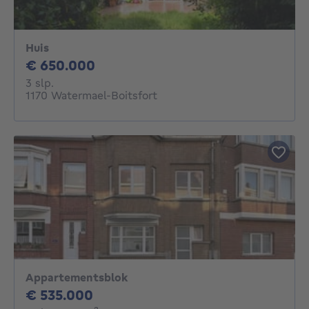
Huis
650000€
€ 650.000
3 slaapkamers
3 slp.
1170 Watermael-Boitsfort
Appartementsblok
535000€
€ 535.000