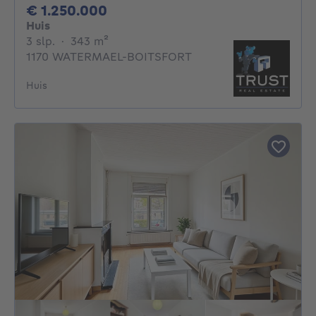
1250000€
€ 1.250.000
Huis
3 slaapkamers
vierkante meters
3 slp.
·
343
m²
1170 WATERMAEL-BOITSFORT
Huis