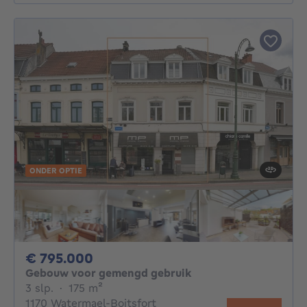
ONDER OPTIE
795000€
€ 795.000
Gebouw voor gemengd gebruik
3 slaapkamers
vierkante meters
3 slp.
·
175
m²
1170 Watermael-Boitsfort