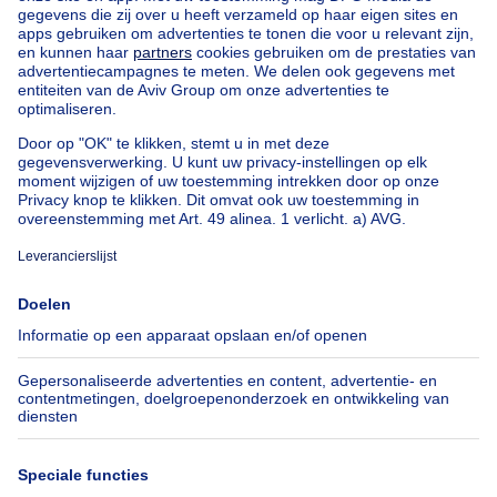
Uitzonderlijk vastgoed te koop
Boerderij te koop
Bungalow te koop
Chalet te koop
Kasteel te koop
Landhuis te koop
Gebouw gemengd gebruik te koop
Andere panden te koop
Manoir te koop
Onze huizen buiten België
Huis te koop Frankrijk
Huis te koop Spanje
Huis te koop Italië
Huis te koop Luxemburg
Huis te koop Nederland
Over
Tools
Immoweb
Schat mijn eigendom
Pers
Hypothecair krediet met
Belfius
Jobs
Verzekeringen
Axel Springer Group
Verhuis checklist
SeLoger.com
Immowelt.de