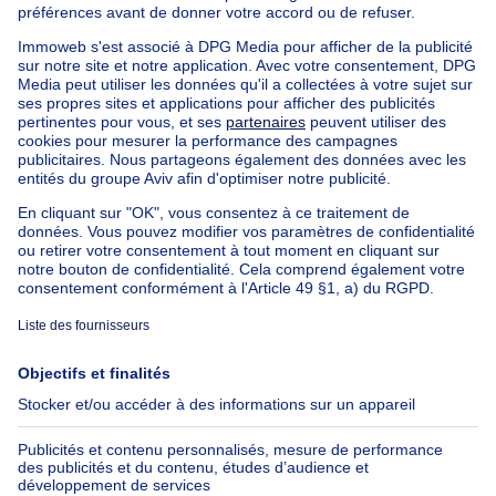
Maison Bel-étage à vendre
Bien exceptionnel à vendre
Ferme à vendre
Bungalow à vendre
Chalet à vendre
Château à vendre
Maison de campagne à vendre
Immeuble mixte à vendre
Autres biens à vendre
Manoir à vendre
Nos maisons hors de la Belgique
Maison à vendre France
Maison à vendre Espagne
Maison à vendre Italie
Maison à vendre Luxembourg
Maison à vendre Pays-bas
À propos
Outils
Immoweb
Estimer mon bien
Presse
Crédit hypothécaire avec
Belfius
Emplois
Assurances
Groupe Axel Springer
Check-list déménagement
SeLoger.com