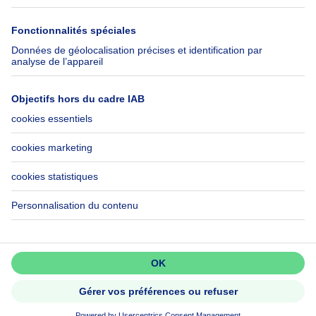
Immowelt.de
Aide
Suivez-nous
FAQ
Immoweb Blog
Fraude
Facebook
Accessibilité
X
Contactez-nous
LinkedIn
Immoweb SA © 2026 - Tous droits réservés
Conditions d'utilisation
Gestion des cookies
Vie privée
Règles de fonctionnement et de classement
3044 -
d2b95f88ad4c2e3527743d6bd81664b3a2df8b8e -