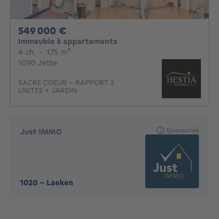
549000€
549 000 €
Immeuble à appartements
4 chambres
mètres carrés
4 ch.
·
175
m²
1090 Jette
SACRE COEUR - RAPPORT 2
UNITES + JARDIN
Sponsorisé
Just IMMO
1020
-
Laeken