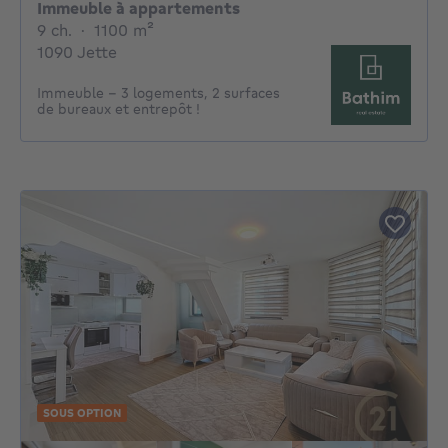
Immeuble à appartements
9 chambres
mètres carrés
9 ch.
·
1100
m²
1090 Jette
Immeuble - 3 logements, 2 surfaces
de bureaux et entrepôt !
SOUS OPTION