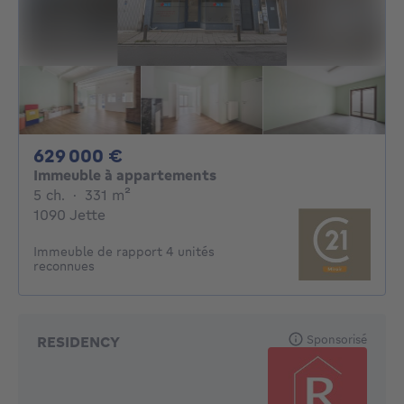
629000€
629 000 €
Immeuble à appartements
5 chambres
mètres carrés
5 ch.
·
331
m²
1090 Jette
Immeuble de rapport 4 unités
reconnues
Sponsorisé
RESIDENCY