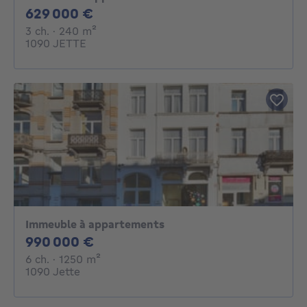
629000€
629 000 €
3 chambres
mètres carrés
3 ch.
· 240
m²
1090 JETTE
Immeuble à appartements
990000€
990 000 €
6 chambres
mètres carrés
6 ch.
· 1250
m²
1090 Jette