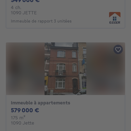
4 chambres
4 ch.
1090 JETTE
Immeuble de rapport 3 unitées
Immeuble à appartements
579000€
579 000 €
mètres carrés
175
m²
1090 Jette