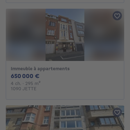
Immeuble à appartements
650000€
650 000 €
4 chambres
mètres carrés
4 ch.
· 295
m²
1090 JETTE