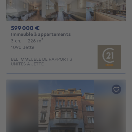
599000€
599 000 €
Immeuble à appartements
3 chambres
mètres carrés
3 ch.
·
226
m²
1090 Jette
BEL IMMEUBLE DE RAPPORT 3
UNITES A JETTE