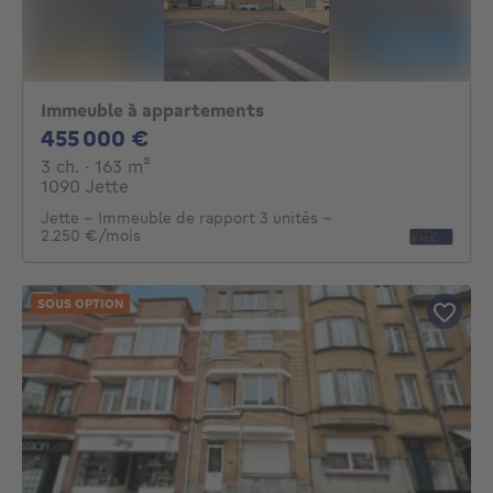
Immeuble à appartements
455000€
455 000 €
3 chambres
mètres carrés
3 ch.
· 163
m²
1090 Jette
Jette – Immeuble de rapport 3 unités –
2.250 €/mois
SOUS OPTION