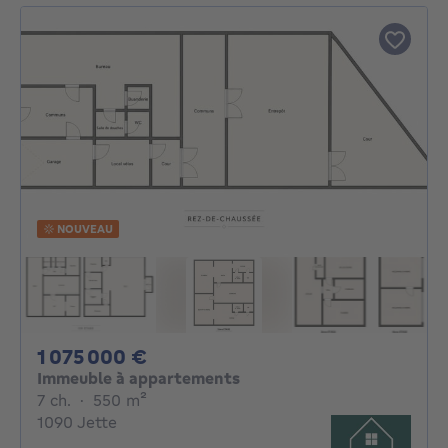
NOUVEAU
1075000€
1 075 000 €
Immeuble à appartements
7 chambres
mètres carrés
7 ch.
·
550
m²
1090 Jette