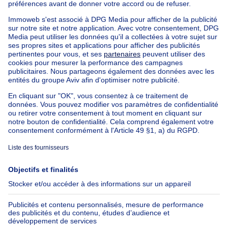
Bien exceptionnel à vendre
Ferme à vendre
Bungalow à vendre
Chalet à vendre
Château à vendre
Maison de campagne à vendre
Immeuble mixte à vendre
Autres biens à vendre
Manoir à vendre
Nos maisons hors de la Belgique
Maison à vendre France
Maison à vendre Espagne
Maison à vendre Italie
Maison à vendre Luxembourg
Maison à vendre Pays-bas
À propos
Outils
Immoweb
Estimer mon bien
Presse
Crédit hypothécaire avec
Belfius
Emplois
Assurances
Groupe Axel Springer
Check-list déménagement
SeLoger.com