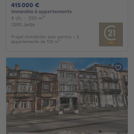
415000€
415 000 €
Immeuble à appartements
4 chambres
mètres carrés
4 ch.
·
250
m²
1090 Jette
Projet immobilier avec permis – 2
appartements de 125 m²