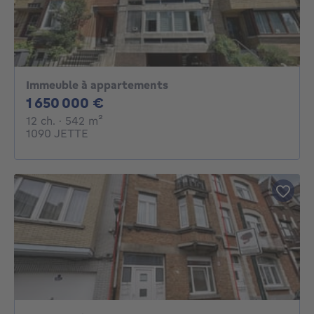
Immeuble à appartements
1650000€
1 650 000 €
12 chambres
mètres carrés
12 ch.
· 542
m²
1090 JETTE