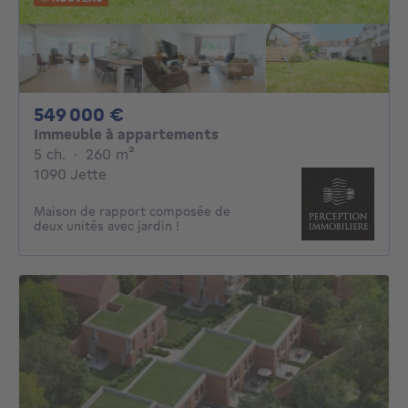
549000€
549 000 €
Immeuble à appartements
5 chambres
mètres carrés
5 ch.
·
260
m²
1090 Jette
Maison de rapport composée de
deux unités avec jardin !