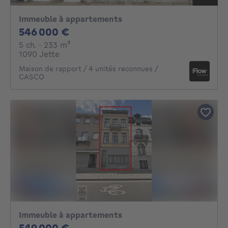
Immeuble à appartements
546000€
546 000 €
5 chambres
mètres carrés
5 ch.
· 233
m²
1090 Jette
Maison de rapport / 4 unités reconnues /
CASCO
Immeuble à appartements
549000€
549 000 €