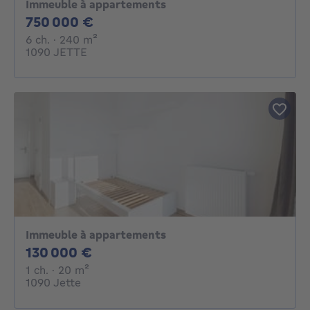
Immeuble à appartements
750000€
750 000 €
6 chambres
mètres carrés
6 ch.
· 240
m²
1090 JETTE
Immeuble à appartements
130000€
130 000 €
1 chambre
mètres carrés
1 ch.
· 20
m²
1090 Jette