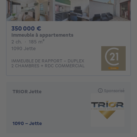
350000€
350 000 €
Immeuble à appartements
2 chambres
mètres carrés
2 ch.
·
185
m²
1090 Jette
IMMEUBLE DE RAPPORT - DUPLEX
2 CHAMBRES + RDC COMMERCIAL
Sponsorisé
TRIOR Jette
1090
-
Jette