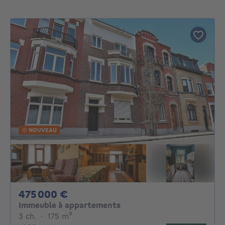
NOUVEAU
475000€
475 000 €
Immeuble à appartements
3 chambres
mètres carrés
3 ch.
·
175
m²