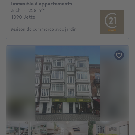
Immeuble à appartements
3 chambres
mètres carrés
3 ch.
·
228
m²
1090 Jette
Maison de commerce avec jardin