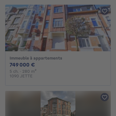
Immeuble à appartements
749000€
749 000 €
5 chambres
mètres carrés
5 ch.
· 280
m²
1090 JETTE