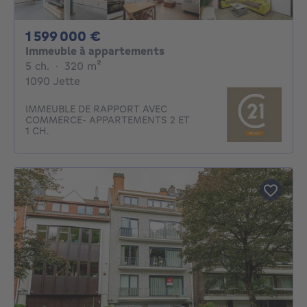
1599000€
1 599 000 €
Immeuble à appartements
5 chambres
mètres carrés
5 ch.
·
320
m²
1090 Jette
IMMEUBLE DE RAPPORT AVEC
COMMERCE- APPARTEMENTS 2 ET
1 CH.