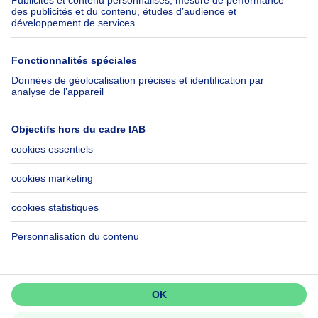
Check-list déménagement
SeLoger.com
Immowelt.de
Aide
Suivez-nous
FAQ
Immoweb Blog
Fraude
Facebook
Accessibilité
X
Contactez-nous
LinkedIn
Immoweb SA © 2026 - Tous droits réservés
Conditions d'utilisation
Gestion des cookies
Vie privée
Règles de fonctionnement et de classement
3044 -