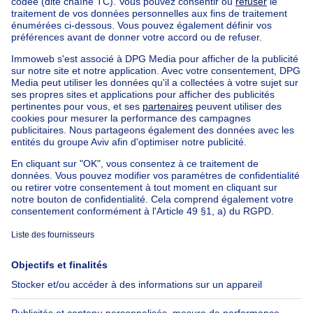
Maison de campagne à vendre Jette
Immeuble à appartements à vendre
Maison Bel-étage à vendre
Bien exceptionnel à vendre
Ferme à vendre
Bungalow à vendre
Chalet à vendre
Château à vendre
Maison de campagne à vendre
Immeuble mixte à vendre
Autres biens à vendre
Manoir à vendre
Nos maisons hors de la Belgique
Maison à vendre France
Maison à vendre Espagne
Maison à vendre Italie
Maison à vendre Luxembourg
Maison à vendre Pays-bas
À propos
Outils
Immoweb
Estimer mon bien
Presse
Crédit hypothécaire avec
Belfius
Emplois
Assurances
Groupe Axel Springer