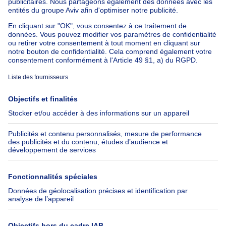
Maison à vendre France
Maison à vendre Espagne
Maison à vendre Italie
Maison à vendre Luxembourg
Maison à vendre Pays-bas
À propos
Outils
Immoweb
Estimer mon bien
Presse
Crédit hypothécaire avec
Belfius
Emplois
Assurances
Groupe Axel Springer
Check-list déménagement
SeLoger.com
Immowelt.de
Aide
Suivez-nous
FAQ
Immoweb Blog
Fraude
Facebook