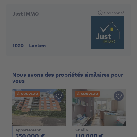
Sponsorisé
Just IMMO
1020
-
Laeken
Nous avons des propriétés similaires pour
vous
NOUVEAU
NOUVEAU
Appartement
Studio
350000€
110000€
350 000 €
110 000 €