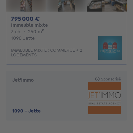
795000€
795 000 €
Immeuble mixte
3 chambres
mètres carrés
3 ch.
·
250
m²
1090 Jette
IMMEUBLE MIXTE : COMMERCE + 2
LOGEMENTS
Sponsorisé
Jet'Immo
1090
-
Jette