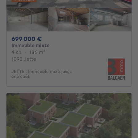
699000€
699 000 €
Immeuble mixte
4 chambres
mètres carrés
4 ch.
·
186
m²
1090 Jette
JETTE : Immeuble mixte avec
entrepôt