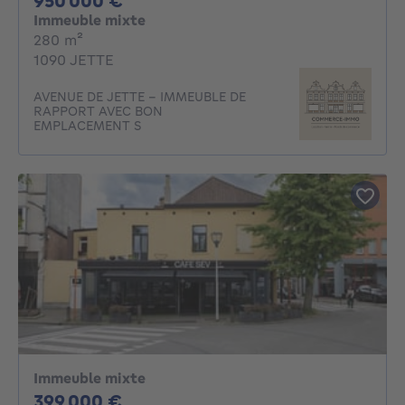
950 000 €
Immeuble mixte
mètres carrés
280
m²
1090 JETTE
AVENUE DE JETTE - IMMEUBLE DE
RAPPORT AVEC BON
EMPLACEMENT S
Immeuble mixte
399000€
399 000 €