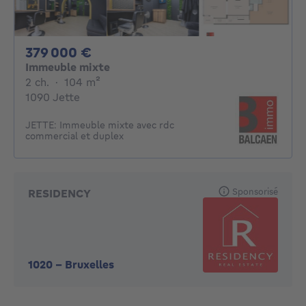
379000€
379 000 €
Immeuble mixte
2 chambres
mètres carrés
2 ch.
·
104
m²
1090 Jette
JETTE: Immeuble mixte avec rdc
commercial et duplex
Sponsorisé
RESIDENCY
1020
-
Bruxelles