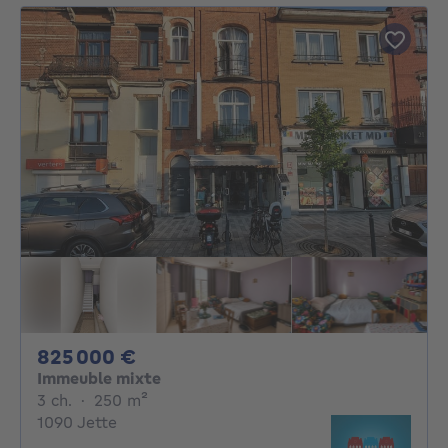
825000€
825 000 €
Immeuble mixte
3 chambres
mètres carrés
3 ch.
·
250
m²
1090 Jette