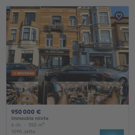
NOUVEAU
950000€
950 000 €
Immeuble mixte
6 chambres
mètres carrés
6 ch.
·
350
m²
1090 Jette