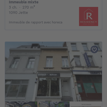
Immeuble mixte
3 chambres
mètres carrés
3 ch.
·
270
m²
1090 Jette
Immeuble de rapport avec horeca