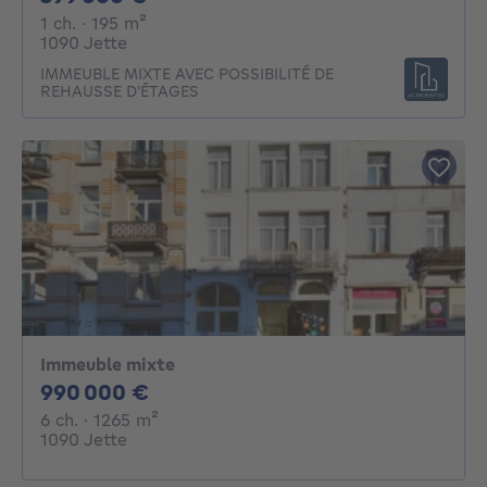
1 chambre
mètres carrés
1 ch.
· 195
m²
1090 Jette
IMMEUBLE MIXTE AVEC POSSIBILITÉ DE
REHAUSSE D'ÉTAGES
Immeuble mixte
990000€
990 000 €
6 chambres
mètres carrés
6 ch.
· 1265
m²
1090 Jette