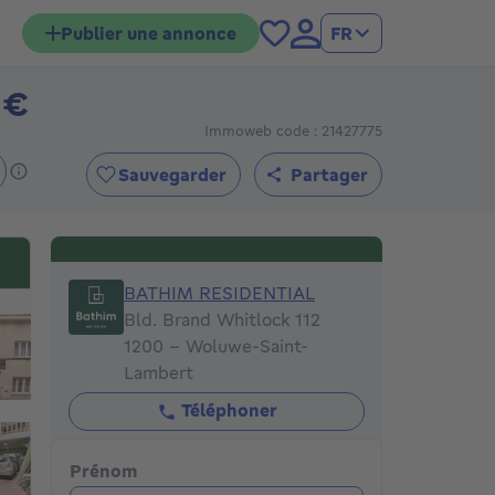
Publier une annonce
FR
 €
1495000€
Immoweb code : 21427775
Sauvegarder
Partager
BATHIM RESIDENTIAL
BATHIM RESIDENTIAL
Bld. Brand Whitlock 112
1200 - Woluwe-Saint-
Lambert
Téléphoner
Prénom