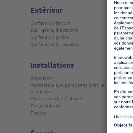
Extérieur
Surface du terrain
740
m²
Eau, gaz & électricité
Non
Surface du jardin
20
m²
Surface de la terrasse
50
m²
Installations
Ascenseur
Non
Accessible aux personnes avec un
handicap
Non
Accès sécurisé / alarme
Oui
Porte blindée
Oui
Piscine
Non