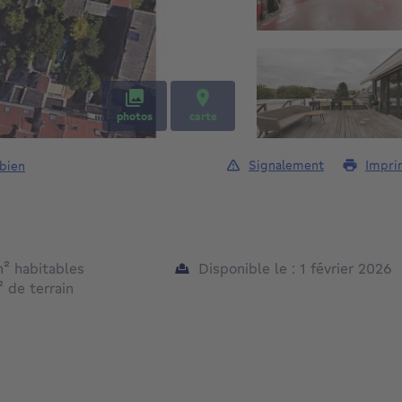
photos
carte
Signalement
Impri
 bien
mètres carrés
m²
habitables
Disponible le : 1 février 2026
mètres carrés
²
de terrain