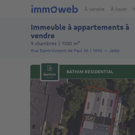
À vendre
À louer
Immeuble à appartements à
vendre
mètres carrés
9 chambres
|
1100
m²
Rue Saint-Vincent de Paul 36
1090
—
Jette
BATHIM RESIDENTIAL