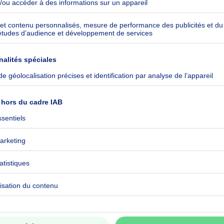
kilowattheure par mètres carrés
h/m²
ommuniqué
ommuniqué
CO₂/m²
ommuniqué