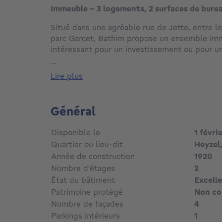
Immeuble - 3 logements, 2 surfaces de burea
Situé dans une agréable rue de Jette, entre le
parc Garcet, Bathim propose un ensemble imm
intéressant pour un investissement ou pour u
occuper une partie du bien tout en disposant
...
d’un entrepôt, avec la possibilité de générer u
lire plus
maison avant.
L’accès carrossable permet l’entrée de grande
Général
fond de la parcelle.
Disponible le
1 févri
L’ensemble comprend :
Quartier ou lieu-dit
Heyzel,
Année de construction
1920
Une maison en façade avant développant envir
Nombre d'étages
2
organisée en duplex, avec quatre chambres et
État du bâtiment
Excelle
Un petit bureau de 25 m² au rez-de-chaussée 
Patrimoine protégé
Non c
Nombre de façades
4
Un ensemble de bureaux d’environ 80 m² avec 
Parkings intérieurs
1