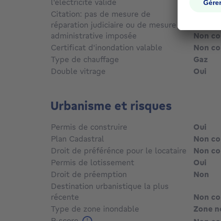
l'électricité valide
Oui
Citation: pas de mesure de
réparation judiciaire ou de mesure
administrative imposée
Non c
Certificat d'inondation valable
Non c
Type de chauffage
Gaz
Double vitrage
Oui
Urbanisme et risques
Permis de construire
Oui
Plan Cadastral
Non c
Droit de préférénce pour le locataire
Non c
Permis de lotissement
Oui
Droit de préemption
Non
Destination urbanistique la plus
récente
Non c
Type de zone inondable
Zone n
P-score