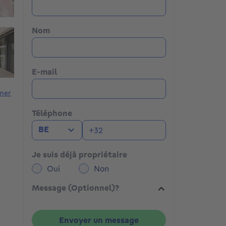
Nom
E-mail
mer
Téléphone
BE
Je suis déjà propriétaire
Oui
Non
Message (Optionnel)?
Envoyer un message