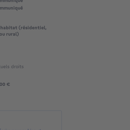
ommuniqué
ommuniqué
habitat (résidentiel,
ou rural)
uels droits
1495000 €
000 €