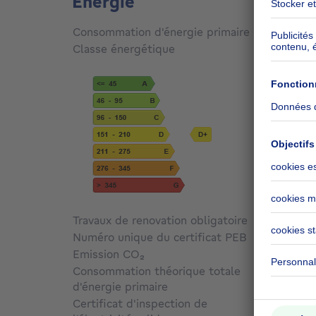
Énergie
Consommation d'énergie primaire
162
kW
Classe énergétique
D
Travaux de renovation obligatoire
Non c
Numéro unique du certificat PEB
Non c
Emission CO₂
32 kg 
Consommation théorique totale
d'énergie primaire
Non c
Certificat d'inspection de