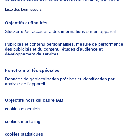
À propos
Outils
Immoweb
Estimer mon bien
Presse
Crédit hypothécaire avec
Belfius
Emplois
Assurances
Groupe Axel Springer
Check-list déménagement
SeLoger.com
Immowelt.de
Aide
Suivez-nous
FAQ
Immoweb Blog
Fraude
Facebook
Accessibilité
X
Contactez-nous
LinkedIn
Immoweb SA © 2026 - Tous droits réservés