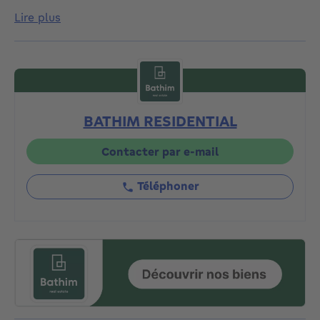
desservant tous les étages. Elle comprend au RDC:
lire plus
entrée cochère, WC, vestiaire, espace wellness avec
sauna finlandais et un parking 1 voiture. Au 1er et 2e
étage (espaces de vie sur deux niveaux) : grande
cuisine hyper équipée (Novy, Siemens, Desco) avec
îlot central, salle à manger avec accès à la spacieuse
terrasse couverte, beau salon à l’avant et bureau. Au
BATHIM RESIDENTIAL
3e étage : deux chambres, SDD, WC et terrasse. Au
4e étage : chambre invités avec SDB et WC, début de
la suite parentale avec dressing et bureau. 5e : master
Contacter par e-mail
bedroom avec salle de bain hyper équipée
(bain/douche). Au 6e : roof top terrasse avec vue
Téléphoner
imprenable sur l’Est de Bruxelles. Panneaux solaires,
compteur bi-horaire, récupération d’eau de pluie,
chaudière gaz à condensation, performances
énergétiques proches du passif, portails
automatiques, vidéophonie, système d’alarme avec
possibilité connexion smartphone, sanitaires haut de
gamme, double flux, éclairage … Finitions
irréprochables ! A voir avec Jérôme au 0474905387 ou