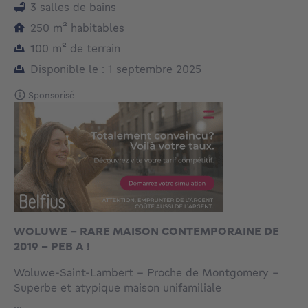
3 salles de bains
mètres carrés
250
m²
habitables
mètres carrés
100
m²
de terrain
Disponible le : 1 septembre 2025
Sponsorisé
WOLUWE - RARE MAISON CONTEMPORAINE DE
2019 - PEB A !
Woluwe-Saint-Lambert - Proche de Montgomery -
Superbe et atypique maison unifamiliale
contemporaine de 2019 (PEB A !!) avec ascenseur
...