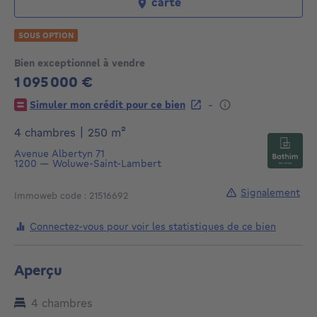
carte
SOUS OPTION
Bien exceptionnel à vendre
1 095 000 €
1095000€
-
Simuler mon crédit pour ce bien
mètres carrés
4 chambres
|
250
m²
Avenue Albertyn 71
1200
—
Woluwe-Saint-Lambert
Signalement
Immoweb code : 21516692
Connectez-vous pour voir les statistiques de ce bien
Aperçu
4 chambres